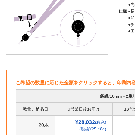
●
仕様
●長
●
●
●
ご希望の数量に応じた金額をクリックすると、印刷内
袋織/10mm＋2
数量／納品日
9営業日後お届け
13
¥28,032
(税込)
20本
(税抜¥25,484)