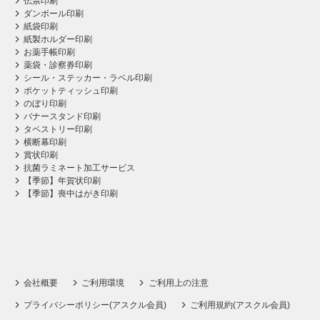
伝票印刷
ダンボール印刷
紙袋印刷
紙製ホルダー印刷
お薬手帳印刷
薬袋・診察券印刷
シール・ステッカー・ラベル印刷
ポケットティッシュ印刷
のぼり印刷
バナースタンド印刷
タペストリー印刷
横断幕印刷
賞状印刷
抗菌ラミネート加工サービス
【季節】年賀状印刷
【季節】喪中はがき印刷
会社概要
ご利用環境
ご利用上の注意
プライバシーポリシー(アスクル会員)
ご利用規約(アスクル会員)