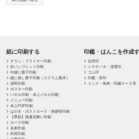
前の画面へ戻る
紙に印刷する
印鑑・はんこを作成
チラシ・フライヤー印刷
住所印
折パンフレット印刷
シヤチハタ・浸透印
中綴じ冊子印刷
ゴム印
綴じ無し冊子印刷（スクラム製本）
印鑑・実印
資料印刷
インク・朱肉・印鑑ケース等
ポスター印刷
パネル印刷・卓上パネル印刷
メニュー印刷
卓上POP印刷
はがき・ポストカード・挨拶状印刷
【季節】残暑見舞い印刷
カード印刷
名刺作成
封筒印刷