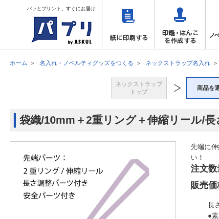
パッとプリント、すぐにお届け
ホーム
名入れ・ノベルティグッズをつくる
ネックストラップ名入れ
ネックストラップ
商品を
トップ
袋織/10mm＋2重リング＋伸縮リール/
先端に伸
い！
注文数
販売価
長
●