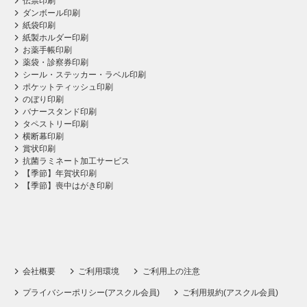
伝票印刷
ダンボール印刷
紙袋印刷
紙製ホルダー印刷
お薬手帳印刷
薬袋・診察券印刷
シール・ステッカー・ラベル印刷
ポケットティッシュ印刷
のぼり印刷
バナースタンド印刷
タペストリー印刷
横断幕印刷
賞状印刷
抗菌ラミネート加工サービス
【季節】年賀状印刷
【季節】喪中はがき印刷
会社概要
ご利用環境
ご利用上の注意
プライバシーポリシー(アスクル会員)
ご利用規約(アスクル会員)