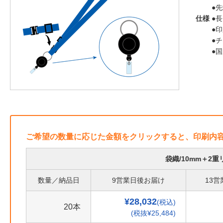
●
仕様
●長
●
●
●
ご希望の数量に応じた金額をクリックすると、印刷内
袋織/10mm＋2
数量／納品日
9営業日後お届け
13
¥28,032
(税込)
20本
(税抜¥25,484)