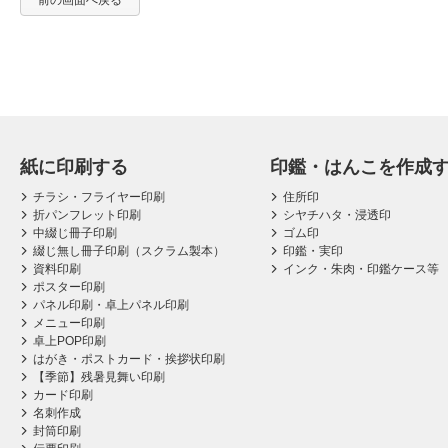
前の画面へ戻る
紙に印刷する
印鑑・はんこを作成
チラシ・フライヤー印刷
住所印
折パンフレット印刷
シヤチハタ・浸透印
中綴じ冊子印刷
ゴム印
綴じ無し冊子印刷（スクラム製本）
印鑑・実印
資料印刷
インク・朱肉・印鑑ケース等
ポスター印刷
パネル印刷・卓上パネル印刷
メニュー印刷
卓上POP印刷
はがき・ポストカード・挨拶状印刷
【季節】残暑見舞い印刷
カード印刷
名刺作成
封筒印刷