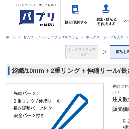
パッとプリント、すぐにお届け
ホーム
名入れ・ノベルティグッズをつくる
ネックストラップ名入れ
ネックストラップ
商品を
トップ
袋織/10mm＋2重リング＋伸縮リール/
先端に伸
い！
注文数
販売価
長
●