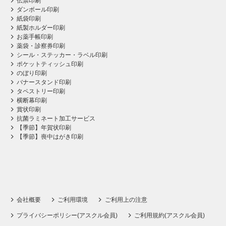
伝票印刷
ダンボール印刷
紙袋印刷
紙製ホルダー印刷
お薬手帳印刷
薬袋・診察券印刷
シール・ステッカー・ラベル印刷
ポケットティッシュ印刷
のぼり印刷
バナースタンド印刷
タペストリー印刷
横断幕印刷
賞状印刷
抗菌ラミネート加工サービス
【季節】年賀状印刷
【季節】喪中はがき印刷
会社概要
ご利用環境
ご利用上の注意
プライバシーポリシー(アスクル会員)
ご利用規約(アスクル会員)