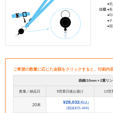
●
仕様
●長
●
●
●
ご希望の数量に応じた金額をクリックすると、印刷内
袋織/10mm＋2重
数量／納品日
9営業日後お届け
13
¥28,032
(税込)
20本
(税抜¥25,484)