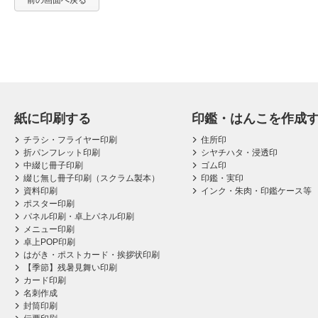
前の画面へ戻る
紙に印刷する
印鑑・はんこを作成
チラシ・フライヤー印刷
住所印
折パンフレット印刷
シヤチハタ・浸透印
中綴じ冊子印刷
ゴム印
綴じ無し冊子印刷（スクラム製本）
印鑑・実印
資料印刷
インク・朱肉・印鑑ケース等
ポスター印刷
パネル印刷・卓上パネル印刷
メニュー印刷
卓上POP印刷
はがき・ポストカード・挨拶状印刷
【季節】残暑見舞い印刷
カード印刷
名刺作成
封筒印刷