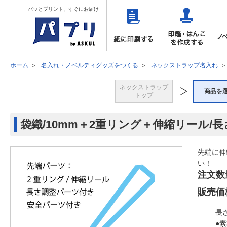
パッとプリント、すぐにお届け
ホーム
名入れ・ノベルティグッズをつくる
ネックストラップ名入れ
ネックストラップ
商品を
トップ
袋織/10mm＋2重リング＋伸縮リール/
先端に伸
い！
注文数
販売価
長
●