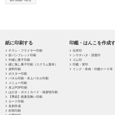
前の画面へ戻る
紙に印刷する
印鑑・はんこを作成
チラシ・フライヤー印刷
住所印
折パンフレット印刷
シヤチハタ・浸透印
中綴じ冊子印刷
ゴム印
綴じ無し冊子印刷（スクラム製本）
印鑑・実印
資料印刷
インク・朱肉・印鑑ケース等
ポスター印刷
パネル印刷・卓上パネル印刷
メニュー印刷
卓上POP印刷
はがき・ポストカード・挨拶状印刷
【季節】残暑見舞い印刷
カード印刷
名刺作成
封筒印刷