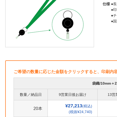
仕様
●長
●
●
●
ご希望の数量に応じた金額をクリックすると、印刷内
袋織/10mm
数量／納品日
9営業日後お届け
13
¥27,213
(税込)
20本
(税抜¥24,740)