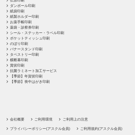
伝票印刷
ダンボール印刷
紙袋印刷
紙製ホルダー印刷
お薬手帳印刷
薬袋・診察券印刷
シール・ステッカー・ラベル印刷
ポケットティッシュ印刷
のぼり印刷
バナースタンド印刷
タペストリー印刷
横断幕印刷
賞状印刷
抗菌ラミネート加工サービス
【季節】年賀状印刷
【季節】喪中はがき印刷
会社概要
ご利用環境
ご利用上の注意
プライバシーポリシー(アスクル会員)
ご利用規約(アスクル会員)