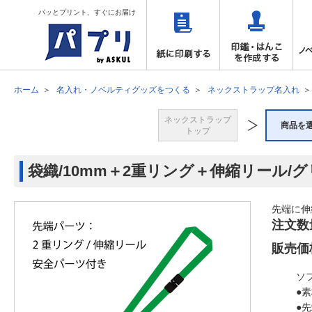
パッとプリント、すぐにお届け
ホーム
名入れ・ノベルティグッズをつくる
ネックストラップ名入れ
ネックストラップ
商品を
トップ
袋織/10mm＋2重リング＋伸縮リール/
先端に伸
注文数
販売価
ソ
●
●