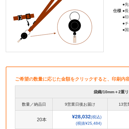
●
仕様
●長
●
●
●
ご希望の数量に応じた金額をクリックすると、印刷内
袋織/10mm＋2
数量／納品日
9営業日後お届け
13
¥28,032
(税込)
20本
(税抜¥25,484)