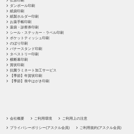
伝票印刷
ダンボール印刷
紙袋印刷
紙製ホルダー印刷
お薬手帳印刷
薬袋・診察券印刷
シール・ステッカー・ラベル印刷
ポケットティッシュ印刷
のぼり印刷
バナースタンド印刷
タペストリー印刷
横断幕印刷
賞状印刷
抗菌ラミネート加工サービス
【季節】年賀状印刷
【季節】喪中はがき印刷
会社概要
ご利用環境
ご利用上の注意
プライバシーポリシー(アスクル会員)
ご利用規約(アスクル会員)