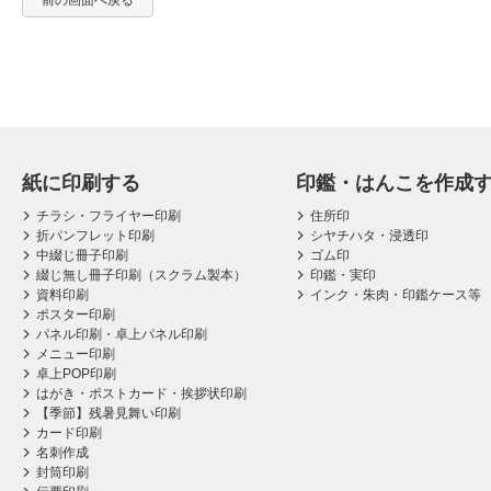
前の画面へ戻る
紙に印刷する
印鑑・はんこを作成
チラシ・フライヤー印刷
住所印
折パンフレット印刷
シヤチハタ・浸透印
中綴じ冊子印刷
ゴム印
綴じ無し冊子印刷（スクラム製本）
印鑑・実印
資料印刷
インク・朱肉・印鑑ケース等
ポスター印刷
パネル印刷・卓上パネル印刷
メニュー印刷
卓上POP印刷
はがき・ポストカード・挨拶状印刷
【季節】残暑見舞い印刷
カード印刷
名刺作成
封筒印刷