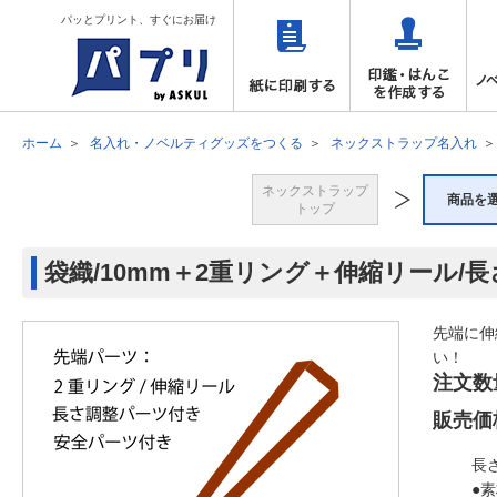
パッとプリント、すぐにお届け
ホーム
名入れ・ノベルティグッズをつくる
ネックストラップ名入れ
ネックストラップ
商品を
トップ
袋織/10mm＋2重リング＋伸縮リール/
先端に伸
い！
注文数
販売価
長
●