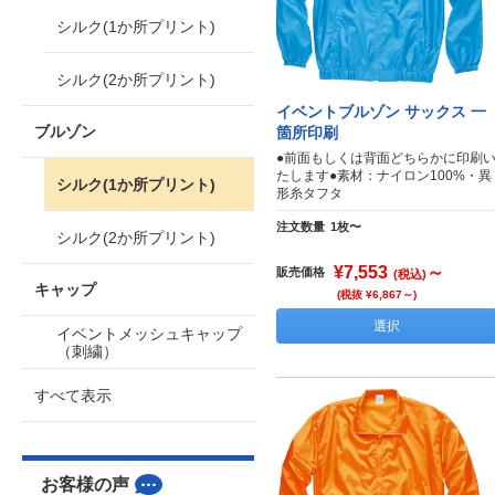
シルク(1か所プリント)
シルク(2か所プリント)
イベントブルゾン サックス 一
ブルゾン
箇所印刷
●前面もしくは背面どちらかに印刷
たします●素材：ナイロン100%・異
シルク(1か所プリント)
形糸タフタ
注文数量
1枚〜
シルク(2か所プリント)
¥7,553
～
販売価格
(税込)
キャップ
(税抜 ¥6,867～)
選択
イベントメッシュキャップ
（刺繍）
すべて表示
お客様の声