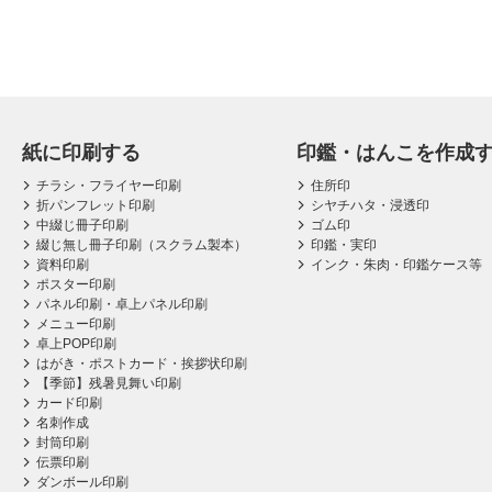
紙に印刷する
印鑑・はんこを作成
チラシ・フライヤー印刷
住所印
折パンフレット印刷
シヤチハタ・浸透印
中綴じ冊子印刷
ゴム印
綴じ無し冊子印刷（スクラム製本）
印鑑・実印
資料印刷
インク・朱肉・印鑑ケース等
ポスター印刷
パネル印刷・卓上パネル印刷
メニュー印刷
卓上POP印刷
はがき・ポストカード・挨拶状印刷
【季節】残暑見舞い印刷
カード印刷
名刺作成
封筒印刷
伝票印刷
ダンボール印刷