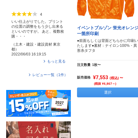
4
いい仕上がりでした。プリント
の位置の調整をもう少し出来る
イベントブルゾン 蛍光オレン
といいのですが。 あと、複数枚
一箇所印刷
購・・・
●前面もしくは背面どちらかに印刷
（
土木・建設・建設資材
東京
たします●素材：ナイロン100%・異
都
）
形糸タフタ
2022/06/03 16:19:15
もっと見る
注文数量
1枚〜
レビュー一覧（
1
件）
¥7,553
～
販売価格
(税込)
(税抜 ¥6,867～)
選択