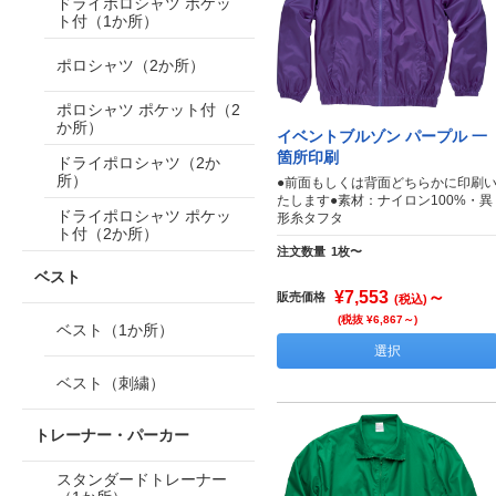
ドライポロシャツ ポケッ
ト付（1か所）
ポロシャツ（2か所）
ポロシャツ ポケット付（2
か所）
イベントブルゾン パープル 一
箇所印刷
ドライポロシャツ（2か
所）
●前面もしくは背面どちらかに印刷
たします●素材：ナイロン100%・異
ドライポロシャツ ポケッ
形糸タフタ
ト付（2か所）
注文数量
1枚〜
ベスト
¥7,553
～
販売価格
(税込)
(税抜 ¥6,867～)
ベスト（1か所）
選択
ベスト（刺繍）
トレーナー・パーカー
スタンダードトレーナー