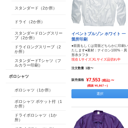
スタンダード（2か所）
ドライ（2か所）
スタンダードロングスリー
イベントブルゾン ホワイト 一
ブ（2か所）
箇所印刷
●前面もしくは背面どちらかに印刷
ドライロングスリーブ（2
たします●素材：ナイロン100%・異
か所）
形糸タフタ
現在 Lサイズ,XLサイズ品切れ中
スタンダードTシャツ（フ
ルカラー印刷）
注文数量
1枚〜
ポロシャツ
¥7,553
～
販売価格
(税込)
(税抜 ¥6,867～)
ポロシャツ（1か所）
選択
ポロシャツ ポケット付（1
か所）
ドライポロシャツ（1か
所）