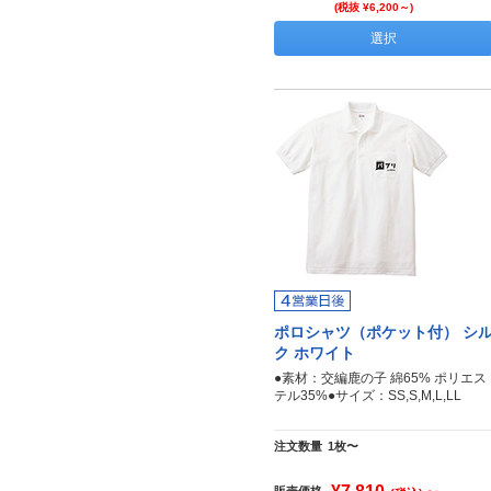
(税抜 ¥6,200～)
選択
ポロシャツ（ポケット付） シ
ク ホワイト
●素材：交編鹿の子 綿65% ポリエス
テル35%●サイズ：SS,S,M,L,LL
注文数量
1枚〜
販売価格