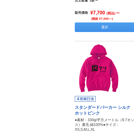
注文数量
1枚〜
¥7,700
～
販売価格
(税込)
(税抜 ¥7,000～)
選択
スタンダードパーカー シルク
ホットピンク
●素材：330g/平方メートル（9.7オ
ス）裏毛 綿100%●サイズ：
XS,S,M,L,XL