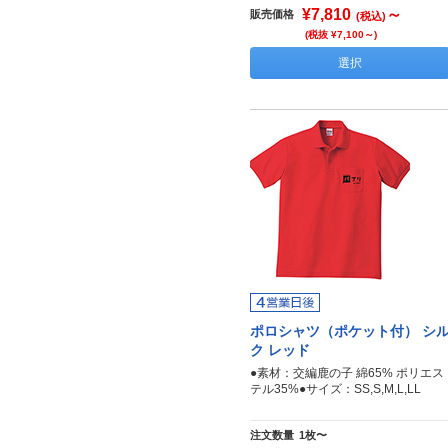
¥7,810
～
販売価格
(税込)
(税抜 ¥7,100～)
選択
ポロシャツ（ポケット付） シ
ク レッド
●素材：交編鹿の子 綿65% ポリエス
テル35%●サイズ：SS,S,M,L,LL
注文数量
1枚〜