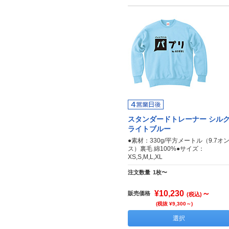
スタンダードトレーナー シル
ライトブルー
●素材：330g/平方メートル（9.7オ
ス）裏毛 綿100%●サイズ：
XS,S,M,L,XL
注文数量
1枚〜
¥10,230
～
販売価格
(税込)
(税抜 ¥9,300～)
選択