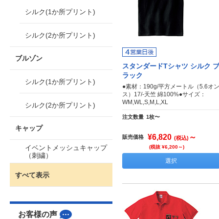
シルク(1か所プリント)
シルク(2か所プリント)
ブルゾン
スタンダードTシャツ シルク 
ラック
シルク(1か所プリント)
●素材：190g/平方メートル（5.6オ
ス）17/-天竺 綿100%●サイズ：
WM,WL,S,M,L,XL
シルク(2か所プリント)
注文数量
1枚〜
キャップ
¥6,820
～
販売価格
(税込)
イベントメッシュキャップ
(税抜 ¥6,200～)
（刺繍）
選択
すべて表示
お客様の声