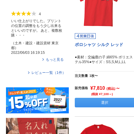
4
いい仕上がりでした。プリント
の位置の調整をもう少し出来る
といいのですが。 あと、複数枚
購・・・
（
土木・建設・建設資材
東京
ポロシャツ シルク レッド
都
）
2022/06/03 16:19:15
●素材：交編鹿の子 綿65% ポリエス
もっと見る
テル35%●サイズ：SS,S,M,L,LL
レビュー一覧（
1
件）
注文数量
1枚〜
¥7,810
～
販売価格
(税込)
(税抜 ¥7,100～)
選択