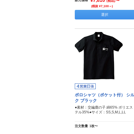
¥7,810
～
(税込)
(税抜 ¥7,100～)
選択
ポロシャツ（ポケット付） シ
ク ブラック
●素材：交編鹿の子 綿65% ポリエス
テル35%●サイズ：SS,S,M,L,LL
注文数量
1枚〜