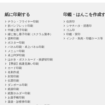
紙に印刷する
印鑑・はんこを作成
チラシ・フライヤー印刷
住所印
折パンフレット印刷
シヤチハタ・浸透印
中綴じ冊子印刷
ゴム印
綴じ無し冊子印刷（スクラム製本）
印鑑・実印
資料印刷
インク・朱肉・印鑑ケース等
ポスター印刷
パネル印刷・卓上パネル印刷
メニュー印刷
卓上POP印刷
はがき・ポストカード・挨拶状印刷
【季節】残暑見舞い印刷
カード印刷
名刺作成
封筒印刷
伝票印刷
ダンボール印刷
紙袋印刷
紙製ホルダー印刷
お薬手帳印刷
薬袋・診察券印刷