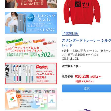
スタンダードトレーナー シル
レッド
●素材：330g/平方メートル（9.7オ
ス）裏毛 綿100%●サイズ：
XS,S,M,L,XL
注文数量
1枚〜
¥10,230
～
販売価格
(税込)
(税抜 ¥9,300～)
選択