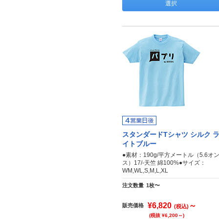
選択
スタンダードTシャツ シルク 
イトブルー
●素材：190g/平方メートル（5.6オ
ス）17/-天竺 綿100%●サイズ：
WM,WL,S,M,L,XL
注文数量
1枚〜
¥6,820
～
販売価格
(税込)
(税抜 ¥6,200～)