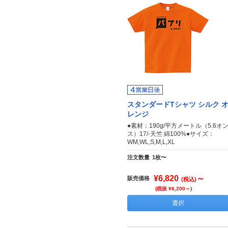
スタンダードTシャツ シルク 
レンジ
●素材：190g/平方メートル（5.6オ
ス）17/-天竺 綿100%●サイズ：
WM,WL,S,M,L,XL
注文数量
1枚〜
¥6,820
～
販売価格
(税込)
(税抜 ¥6,200～)
選択