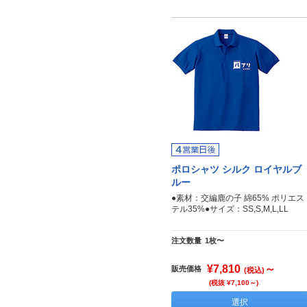
ポロシャツ シルク ロイヤルブ
ルー
●素材：交編鹿の子 綿65% ポリエス
テル35%●サイズ：SS,S,M,L,LL
注文数量
1枚〜
¥7,810
～
販売価格
(税込)
(税抜 ¥7,100～)
選択