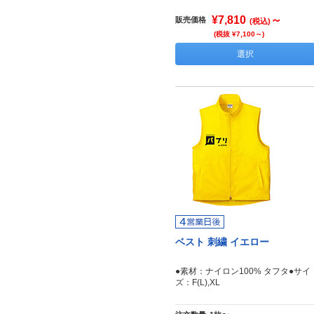
¥7,810
～
販売価格
(税込)
(税抜 ¥7,100～)
選択
ベスト 刺繍 イエロー
●素材：ナイロン100% タフタ●サイ
ズ：F(L),XL