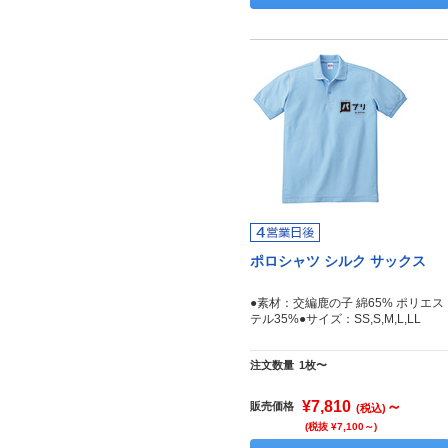
ポロシャツ シルク サックス
●素材：交編鹿の子 綿65% ポリエス
テル35%●サイズ：SS,S,M,L,LL
注文数量
1枚〜
¥7,810
～
販売価格
(税込)
(税抜 ¥7,100～)