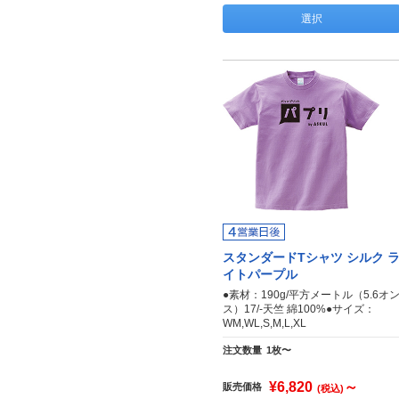
選択
スタンダードTシャツ シルク 
イトパープル
●素材：190g/平方メートル（5.6オ
ス）17/-天竺 綿100%●サイズ：
WM,WL,S,M,L,XL
注文数量
1枚〜
¥6,820
～
販売価格
(税込)