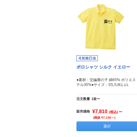
ポロシャツ シルク イエロー
●素材：交編鹿の子 綿65% ポリエス
テル35%●サイズ：SS,S,M,L,LL
注文数量
1枚〜
¥7,810
～
販売価格
(税込)
(税抜 ¥7,100～)
選択