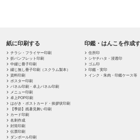
紙に印刷する
印鑑・はんこを作成
チラシ・フライヤー印刷
住所印
折パンフレット印刷
シヤチハタ・浸透印
中綴じ冊子印刷
ゴム印
綴じ無し冊子印刷（スクラム製本）
印鑑・実印
資料印刷
インク・朱肉・印鑑ケース等
ポスター印刷
パネル印刷・卓上パネル印刷
メニュー印刷
卓上POP印刷
はがき・ポストカード・挨拶状印刷
【季節】残暑見舞い印刷
カード印刷
名刺作成
封筒印刷
伝票印刷
ダンボール印刷