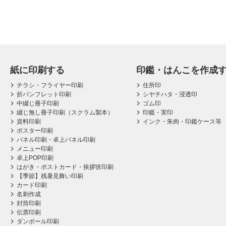
紙に印刷する
印鑑・はんこを作成
チラシ・フライヤー印刷
住所印
折パンフレット印刷
シヤチハタ・浸透印
中綴じ冊子印刷
ゴム印
綴じ無し冊子印刷（スクラム製本）
印鑑・実印
資料印刷
インク・朱肉・印鑑ケース等
ポスター印刷
パネル印刷・卓上パネル印刷
メニュー印刷
卓上POP印刷
はがき・ポストカード・挨拶状印刷
【季節】残暑見舞い印刷
カード印刷
名刺作成
封筒印刷
伝票印刷
ダンボール印刷