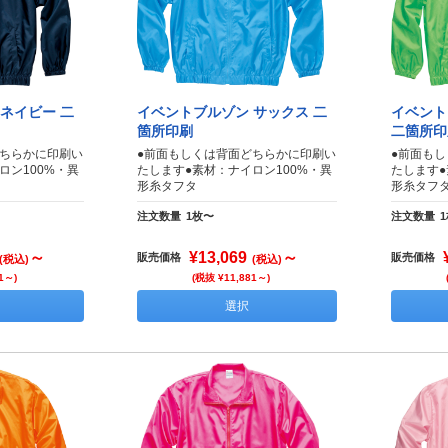
ネイビー 二
イベントブルゾン サックス 二
イベント
箇所印刷
二箇所印
どちらかに印刷い
●前面もしくは背面どちらかに印刷い
●前面も
ロン100%・異
たします●素材：ナイロン100%・異
たします●
形糸タフタ
形糸タフ
注文数量
1枚〜
注文数量
～
¥13,069
～
販売価格
販売価格
(税込)
(税込)
1～)
(税抜 ¥11,881～)
選択