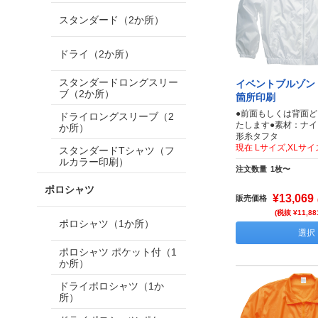
スタンダード（2か所）
ドライ（2か所）
スタンダードロングスリー
イベントブルゾン 
ブ（2か所）
箇所印刷
●前面もしくは背面
ドライロングスリーブ（2
たします●素材：ナイ
か所）
形糸タフタ
現在 Lサイズ,XLサ
スタンダードTシャツ（フ
ルカラー印刷）
注文数量
1枚〜
ポロシャツ
¥13,069
販売価格
(税抜 ¥11,88
ポロシャツ（1か所）
選択
ポロシャツ ポケット付（1
か所）
ドライポロシャツ（1か
所）