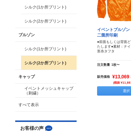
シルク(1か所プリント)
シルク(2か所プリント)
イベントブルゾン
ブルゾン
二箇所印刷
●前面もしくは背面
たします●素材：ナイ
シルク(1か所プリント)
形糸タフタ
シルク(2か所プリント)
注文数量
1枚〜
キャップ
¥13,069
販売価格
(税抜 ¥11,88
イベントメッシュキャップ
選択
（刺繍）
すべて表示
お客様の声