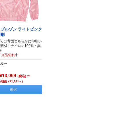
ブルゾン ライトピンク
印刷
しくは背面どちらかに印刷い
●素材：ナイロン100%・異
タ
イズ品切れ中
1枚〜
¥13,069
～
(税込)
(税抜 ¥11,881～)
選択