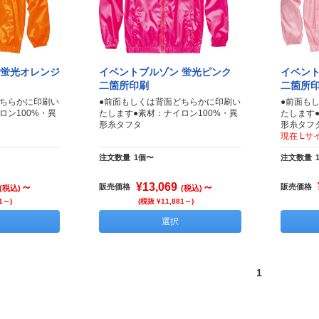
 蛍光オレンジ
イベントブルゾン 蛍光ピンク
イベント
二箇所印刷
二箇所
どちらかに印刷い
●前面もしくは背面どちらかに印刷い
●前面も
ロン100%・異
たします●素材：ナイロン100%・異
たします
形糸タフタ
形糸タフ
現在 Lサ
注文数量
1個〜
注文数量
～
¥13,069
～
販売価格
販売価格
(税込)
(税込)
1～)
(税抜 ¥11,881～)
選択
1