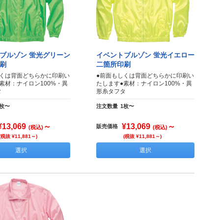
ブルゾン 蛍光グリーン
イベントブルゾン 蛍光イエロー
刷
二箇所印刷
しくは背面どちらかに印刷い
●前面もしくは背面どちらかに印刷い
素材：ナイロン100%・異
たします●素材：ナイロン100%・異
タ
形糸タフタ
1枚〜
注文数量
1枚〜
¥13,069
～
¥13,069
～
販売価格
(税込)
(税込)
(税抜 ¥11,881～)
(税抜 ¥11,881～)
選択
選択