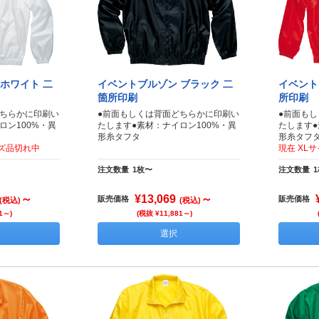
ホワイト 二
イベントブルゾン ブラック 二
イベント
箇所印刷
所印刷
どちらかに印刷い
●前面もしくは背面どちらかに印刷い
●前面も
ロン100%・異
たします●素材：ナイロン100%・異
たします●
形糸タフタ
形糸タフ
イズ品切れ中
現在 XL
注文数量
1枚〜
注文数量
～
¥13,069
～
販売価格
販売価格
(税込)
(税込)
1～)
(税抜 ¥11,881～)
選択