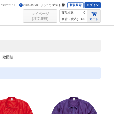
ゲスト 様
新規登録
ログイン
ご利用ガイド
お問い合わせ
ようこそ
商品点数
0
マイページ
(注文履歴)
合計（税込）
¥ 0
カート
一致団結！