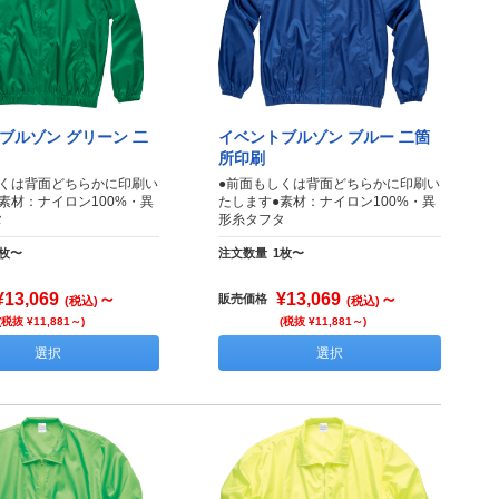
ブルゾン グリーン 二
イベントブルゾン ブルー 二箇
所印刷
しくは背面どちらかに印刷い
●前面もしくは背面どちらかに印刷い
素材：ナイロン100%・異
たします●素材：ナイロン100%・異
タ
形糸タフタ
1枚〜
注文数量
1枚〜
¥13,069
～
¥13,069
～
販売価格
(税込)
(税込)
(税抜 ¥11,881～)
(税抜 ¥11,881～)
選択
選択