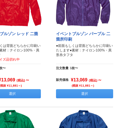
ブルゾン レッド 二箇
イベントブルゾン パープル 二
箇所印刷
しくは背面どちらかに印刷い
●前面もしくは背面どちらかに印刷い
素材：ナイロン100%・異
たします●素材：ナイロン100%・異
タ
形糸タフタ
サイズ品切れ中
1枚〜
注文数量
1枚〜
¥13,069
～
¥13,069
～
販売価格
(税込)
(税込)
(税抜 ¥11,881～)
(税抜 ¥11,881～)
選択
選択