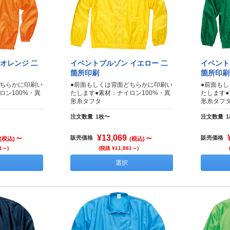
オレンジ 二
イベントブルゾン イエロー 二
イベント
箇所印刷
箇所印刷
どちらかに印刷い
●前面もしくは背面どちらかに印刷い
●前面も
ロン100%・異
たします●素材：ナイロン100%・異
たします●
形糸タフタ
形糸タフ
注文数量
1枚〜
注文数量
～
¥13,069
～
販売価格
販売価格
(税込)
(税込)
1～)
(税抜 ¥11,881～)
選択