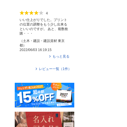
4
いい仕上がりでした。プリント
の位置の調整をもう少し出来る
といいのですが。 あと、複数枚
購・・・
（
土木・建設・建設資材
東京
都
）
2022/06/03 16:19:15
もっと見る
レビュー一覧（
1
件）