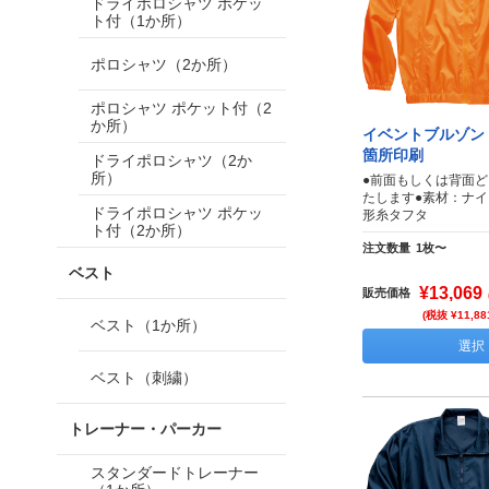
ドライポロシャツ ポケッ
ト付（1か所）
ポロシャツ（2か所）
ポロシャツ ポケット付（2
か所）
イベントブルゾン 
箇所印刷
ドライポロシャツ（2か
所）
●前面もしくは背面
たします●素材：ナイ
ドライポロシャツ ポケッ
形糸タフタ
ト付（2か所）
注文数量
1枚〜
ベスト
¥13,069
販売価格
(税抜 ¥11,88
ベスト（1か所）
選択
ベスト（刺繍）
トレーナー・パーカー
スタンダードトレーナー