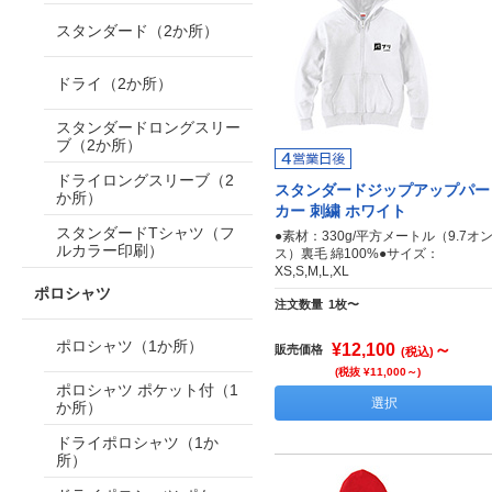
スタンダード（2か所）
ドライ（2か所）
スタンダードロングスリー
ブ（2か所）
ドライロングスリーブ（2
スタンダードジップアップパー
か所）
カー 刺繍 ホワイト
スタンダードTシャツ（フ
●素材：330g/平方メートル（9.7オ
ルカラー印刷）
ス）裏毛 綿100%●サイズ：
XS,S,M,L,XL
ポロシャツ
注文数量
1枚〜
ポロシャツ（1か所）
¥12,100
～
販売価格
(税込)
(税抜 ¥11,000～)
ポロシャツ ポケット付（1
選択
か所）
ドライポロシャツ（1か
所）