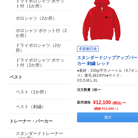
ドライポロシャツ ポケッ
ト付（1か所）
ポロシャツ（2か所）
ポロシャツ ポケット付（2
か所）
ドライポロシャツ（2か
所）
スタンダードジップアップパー
ドライポロシャツ ポケッ
カー 刺繍 レッド
ト付（2か所）
●素材：330g/平方メートル（9.7オ
ス）裏毛 綿100%●サイズ：
ベスト
XS,S,M,L,XL
注文数量
1枚〜
ベスト（1か所）
¥12,100
～
販売価格
(税込)
ベスト（刺繍）
(税抜 ¥11,000～)
選択
トレーナー・パーカー
スタンダードトレーナー