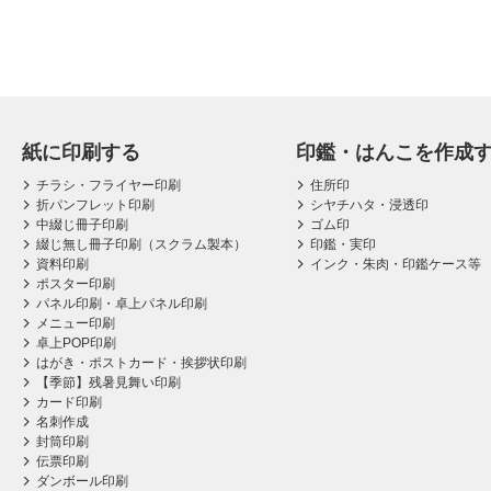
紙に印刷する
印鑑・はんこを作成
チラシ・フライヤー印刷
住所印
折パンフレット印刷
シヤチハタ・浸透印
中綴じ冊子印刷
ゴム印
綴じ無し冊子印刷（スクラム製本）
印鑑・実印
資料印刷
インク・朱肉・印鑑ケース等
ポスター印刷
パネル印刷・卓上パネル印刷
メニュー印刷
卓上POP印刷
はがき・ポストカード・挨拶状印刷
【季節】残暑見舞い印刷
カード印刷
名刺作成
封筒印刷
伝票印刷
ダンボール印刷