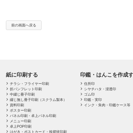
前の画面へ戻る
紙に印刷する
印鑑・はんこを作成
チラシ・フライヤー印刷
住所印
折パンフレット印刷
シヤチハタ・浸透印
中綴じ冊子印刷
ゴム印
綴じ無し冊子印刷（スクラム製本）
印鑑・実印
資料印刷
インク・朱肉・印鑑ケース等
ポスター印刷
パネル印刷・卓上パネル印刷
メニュー印刷
卓上POP印刷
はがき・ポストカード・挨拶状印刷