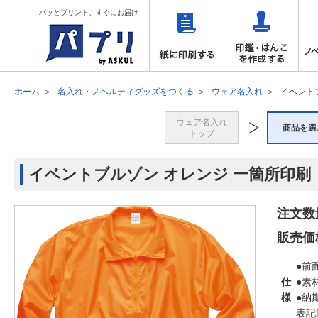
パッとプリント、すぐにお届け
ホーム
名入れ・ノベルティグッズをつくる
ウェア名入れ
イベント
ウェア名入れ
商品を選
トップ
イベントブルゾン オレンジ 一箇所印刷
注文数
販売価
●前
仕
●素
様
●納
表記