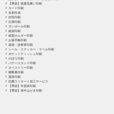
【季節】残暑見舞い印刷
カード印刷
名刺作成
封筒印刷
伝票印刷
ダンボール印刷
紙袋印刷
紙製ホルダー印刷
お薬手帳印刷
薬袋・診察券印刷
シール・ステッカー・ラベル印刷
ポケットティッシュ印刷
のぼり印刷
バナースタンド印刷
タペストリー印刷
横断幕印刷
賞状印刷
抗菌ラミネート加工サービス
【季節】年賀状印刷
【季節】喪中はがき印刷