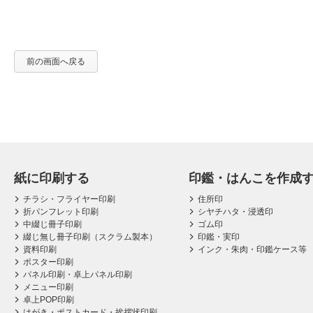
前の画面へ戻る
紙に印刷する
印鑑・はんこを作成
チラシ・フライヤー印刷
住所印
折パンフレット印刷
シヤチハタ・浸透印
中綴じ冊子印刷
ゴム印
綴じ無し冊子印刷（スクラム製本）
印鑑・実印
資料印刷
インク・朱肉・印鑑ケース等
ポスター印刷
パネル印刷・卓上パネル印刷
メニュー印刷
卓上POP印刷
はがき・ポストカード・挨拶状印刷