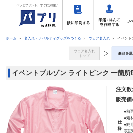
パッとプリント、すぐにお届け
ホーム
名入れ・ノベルティグッズをつくる
ウェア名入れ
イベント
ウェア名入れ
商品を選
トップ
イベントブルゾン ライトピンク 一箇所
注文数
販売価
●前
●素
仕
●納
様
表記