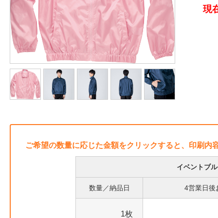
現
ご希望の数量に応じた金額をクリックすると、印刷内
イベントブル
数量／納品日
4営業日後
1枚