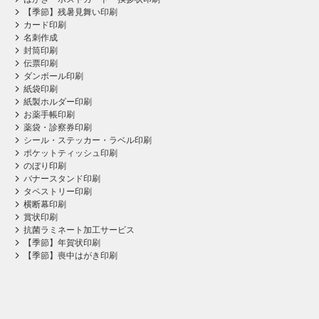
【季節】残暑見舞い印刷
カード印刷
名刺作成
封筒印刷
伝票印刷
ダンボール印刷
紙袋印刷
紙製ホルダー印刷
お薬手帳印刷
薬袋・診察券印刷
シール・ステッカー・ラベル印刷
ポケットティッシュ印刷
のぼり印刷
バナースタンド印刷
タペストリー印刷
横断幕印刷
賞状印刷
抗菌ラミネート加工サービス
【季節】年賀状印刷
【季節】喪中はがき印刷