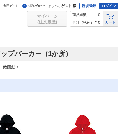
ゲスト 様
新規登録
ログイン
ご利用ガイド
お問い合わせ
ようこそ
商品点数
0
マイページ
(注文履歴)
合計（税込）
¥ 0
カート
アップパーカー（1か所）
一致団結！