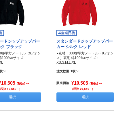
ードジップアップパー
スタンダードジップアップパー
ルク ブラック
カー シルク レッド
0g/平方メートル（9.7オン
●素材：330g/平方メートル（9.7オン
綿100%●サイズ：
ス）裏毛 綿100%●サイズ：
XL
XS,S,M,L,XL
1枚〜
注文数量
1枚〜
¥10,505
～
¥10,505
～
販売価格
(税込)
(税込)
(税抜 ¥9,550～)
(税抜 ¥9,550～)
選択
選択