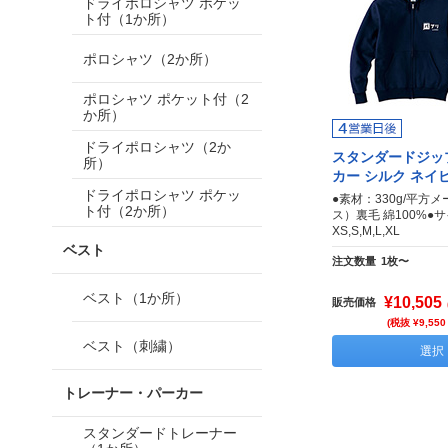
ドライポロシャツ ポケッ
ト付（1か所）
ポロシャツ（2か所）
ポロシャツ ポケット付（2
か所）
ドライポロシャツ（2か
スタンダードジッ
所）
カー シルク ネイ
ドライポロシャツ ポケッ
●素材：330g/平方メ
ト付（2か所）
ス）裏毛 綿100%●
XS,S,M,L,XL
ベスト
注文数量
1枚〜
ベスト（1か所）
¥10,505
販売価格
(税抜 ¥9,550
ベスト（刺繍）
選択
トレーナー・パーカー
スタンダードトレーナー