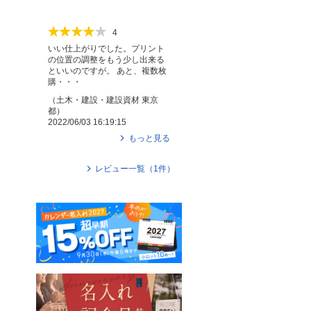
4
いい仕上がりでした。プリント
の位置の調整をもう少し出来る
といいのですが。 あと、複数枚
購・・・
（
土木・建設・建設資材
東京
都
）
2022/06/03 16:19:15
もっと見る
レビュー一覧（
1
件）