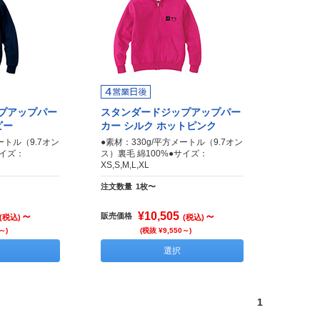
プアップパー
スタンダードジップアップパー
ビー
カー シルク ホットピンク
ートル（9.7オン
●素材：330g/平方メートル（9.7オン
サイズ：
ス）裏毛 綿100%●サイズ：
XS,S,M,L,XL
注文数量
1枚〜
～
¥10,505
～
販売価格
(税込)
(税込)
～)
(税抜 ¥9,550～)
選択
1