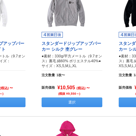
プアップパー
スタンダードジップアップパー
スタンダ
イト
カー シルク 杢グレー
カー シ
ートル（9.7オン
●素材：330g/平方メートル（9.7オン
●素材：33
サイズ：
ス）裏毛 綿60% ポリエステル40%●
ス）裏毛 
サイズ：XS,S,M,L,XL
XS,S,M,L,
注文数量
1枚〜
注文数量
～
¥10,505
～
販売価格
販売価格
(税込)
(税込)
～)
(税抜 ¥9,550～)
選択