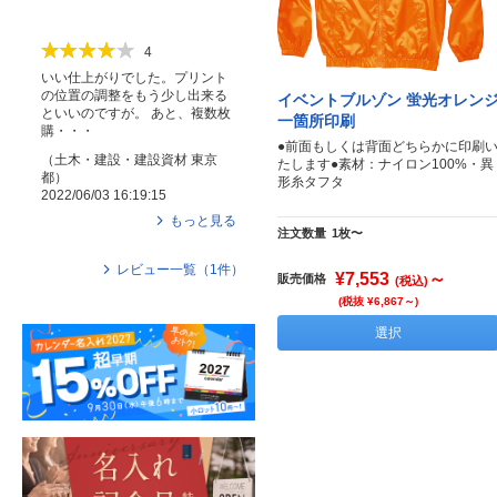
4
いい仕上がりでした。プリント
の位置の調整をもう少し出来る
イベントブルゾン 蛍光オレン
といいのですが。 あと、複数枚
一箇所印刷
購・・・
●前面もしくは背面どちらかに印刷
（
土木・建設・建設資材
東京
たします●素材：ナイロン100%・異
都
）
形糸タフタ
2022/06/03 16:19:15
もっと見る
注文数量
1枚〜
レビュー一覧（
1
件）
¥7,553
～
販売価格
(税込)
(税抜 ¥6,867～)
選択