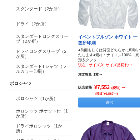
スタンダード（2か所）
ドライ（2か所）
スタンダードロングスリー
イベントブルゾン ホワイト 一
ブ（2か所）
箇所印刷
●前面もしくは背面どちらかに印刷
ドライロングスリーブ（2
たします●素材：ナイロン100%・異
か所）
形糸タフタ
現在 Lサイズ,XLサイズ品切れ中
スタンダードTシャツ（フ
ルカラー印刷）
注文数量
1枚〜
ポロシャツ
¥7,553
～
販売価格
(税込)
(税抜 ¥6,867～)
ポロシャツ（1か所）
選択
ポロシャツ ポケット付（1
か所）
ドライポロシャツ（1か
所）