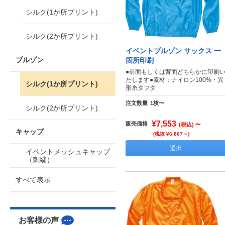
シルク(1か所プリント)
シルク(2か所プリント)
イベントブルゾン サックス 一
ブルゾン
箇所印刷
●前面もしくは背面どちらかに印刷
たします●素材：ナイロン100%・異
シルク(1か所プリント)
形糸タフタ
注文数量
1枚〜
シルク(2か所プリント)
¥7,553
～
販売価格
(税込)
キャップ
(税抜 ¥6,867～)
選択
イベントメッシュキャップ
（刺繍）
すべて表示
お客様の声