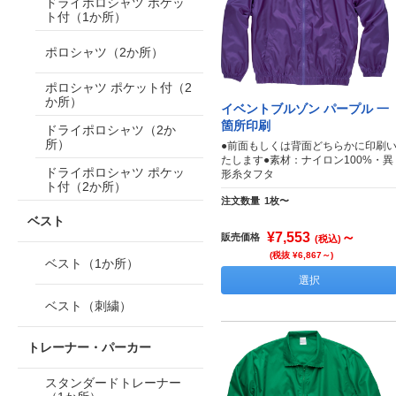
ドライポロシャツ ポケッ
ト付（1か所）
ポロシャツ（2か所）
ポロシャツ ポケット付（2
か所）
イベントブルゾン パープル 一
箇所印刷
ドライポロシャツ（2か
所）
●前面もしくは背面どちらかに印刷
たします●素材：ナイロン100%・異
ドライポロシャツ ポケッ
形糸タフタ
ト付（2か所）
注文数量
1枚〜
ベスト
¥7,553
～
販売価格
(税込)
(税抜 ¥6,867～)
ベスト（1か所）
選択
ベスト（刺繍）
トレーナー・パーカー
スタンダードトレーナー