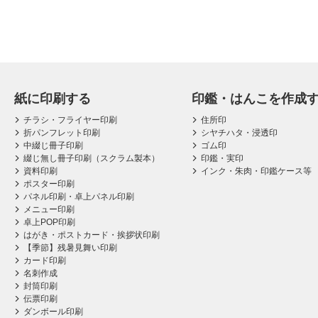
紙に印刷する
印鑑・はんこを作成
チラシ・フライヤー印刷
住所印
折パンフレット印刷
シヤチハタ・浸透印
中綴じ冊子印刷
ゴム印
綴じ無し冊子印刷（スクラム製本）
印鑑・実印
資料印刷
インク・朱肉・印鑑ケース等
ポスター印刷
パネル印刷・卓上パネル印刷
メニュー印刷
卓上POP印刷
はがき・ポストカード・挨拶状印刷
【季節】残暑見舞い印刷
カード印刷
名刺作成
封筒印刷
伝票印刷
ダンボール印刷