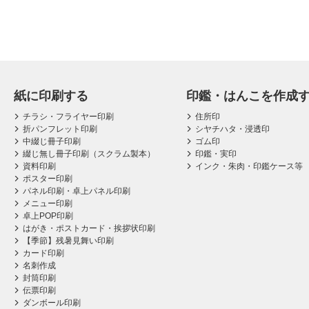
紙に印刷する
印鑑・はんこを作成
チラシ・フライヤー印刷
住所印
折パンフレット印刷
シヤチハタ・浸透印
中綴じ冊子印刷
ゴム印
綴じ無し冊子印刷（スクラム製本）
印鑑・実印
資料印刷
インク・朱肉・印鑑ケース等
ポスター印刷
パネル印刷・卓上パネル印刷
メニュー印刷
卓上POP印刷
はがき・ポストカード・挨拶状印刷
【季節】残暑見舞い印刷
カード印刷
名刺作成
封筒印刷
伝票印刷
ダンボール印刷