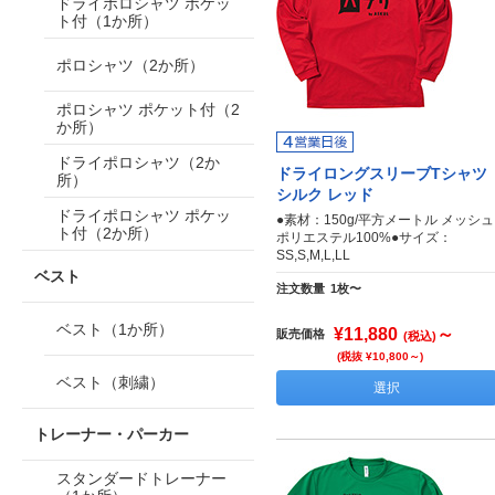
ドライポロシャツ ポケッ
ト付（1か所）
ポロシャツ（2か所）
ポロシャツ ポケット付（2
か所）
ドライポロシャツ（2か
ドライロングスリーブTシャツ
所）
シルク レッド
ドライポロシャツ ポケッ
●素材：150g/平方メートル メッシュ
ト付（2か所）
ポリエステル100%●サイズ：
SS,S,M,L,LL
ベスト
注文数量
1枚〜
ベスト（1か所）
¥11,880
～
販売価格
(税込)
(税抜 ¥10,800～)
ベスト（刺繍）
選択
トレーナー・パーカー
スタンダードトレーナー