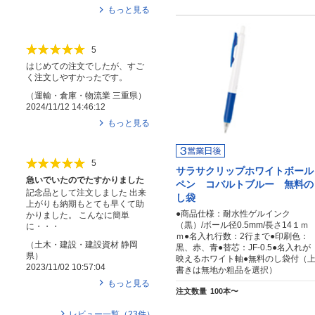
もっと見る
5
はじめての注文でしたが、すご
く注文しやすかったです。
（
運輸・倉庫・物流業
三重県
）
2024/11/12 14:46:12
もっと見る
5
サラサクリップホワイトボール
急いでいたのでたすかりました
ペン コバルトブルー 無料の
記念品として注文しました 出来
し袋
上がりも納期もとても早くて助
●商品仕様：耐水性ゲルインク
かりました。 こんなに簡単
（黒）/ボール径0.5mm/長さ14１ｍ
に・・・
ｍ●名入れ行数：2行まで●印刷色：
（
土木・建設・建設資材
静岡
黒、赤、青●替芯：JF-0.5●名入れが
県
）
映えるホワイト軸●無料のし袋付（
2023/11/02 10:57:04
書きは無地か粗品を選択）
もっと見る
注文数量
100本〜
レビュー一覧（
23
件）