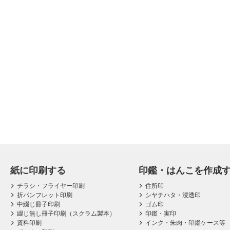
紙に印刷する
印鑑・はんこを作成
チラシ・フライヤー印刷
住所印
折パンフレット印刷
シヤチハタ・浸透印
中綴じ冊子印刷
ゴム印
綴じ無し冊子印刷（スクラム製本）
印鑑・実印
資料印刷
インク・朱肉・印鑑ケース等