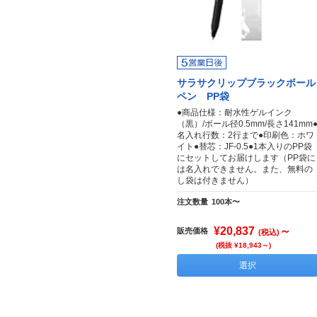
サラサクリップブラックボール
ペン PP袋
●商品仕様：耐水性ゲルインク
（黒）/ボール径0.5mm/長さ141mm
名入れ行数：2行まで●印刷色：ホワ
イト●替芯：JF-0.5●1本入りのPP袋
にセットしてお届けします（PP袋に
は名入れできません。また、無料の
し袋は付きません）
注文数量
100本〜
¥20,837
～
販売価格
(税込)
(税抜 ¥18,943～)
選択