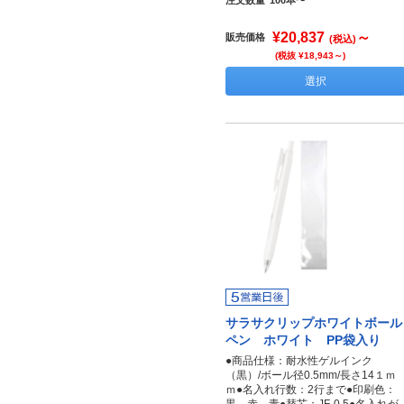
注文数量
100本〜
¥20,837
～
販売価格
(税込)
(税抜 ¥18,943～)
選択
サラサクリップホワイトボール
ペン ホワイト PP袋入り
●商品仕様：耐水性ゲルインク
（黒）/ボール径0.5mm/長さ14１ｍ
ｍ●名入れ行数：2行まで●印刷色：