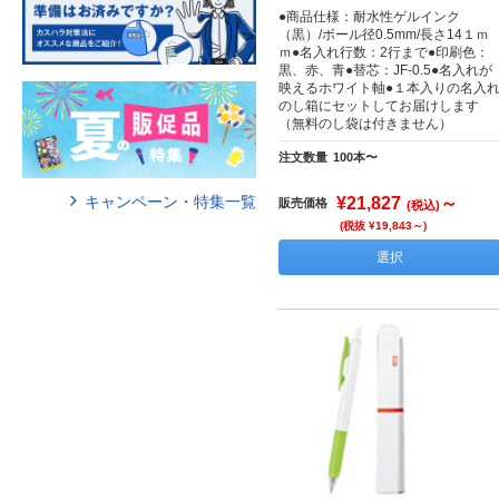
●商品仕様：耐水性ゲルインク
（黒）/ボール径0.5mm/長さ14１ｍ
ｍ●名入れ行数：2行まで●印刷色：
黒、赤、青●替芯：JF-0.5●名入れが
映えるホワイト軸●１本入りの名入
のし箱にセットしてお届けします
（無料のし袋は付きません）
注文数量
100本〜
キャンペーン・特集一覧
¥21,827
～
販売価格
(税込)
(税抜 ¥19,843～)
選択