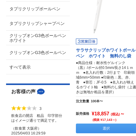
タプリクリップボールペン
タプリクリップシャープペン
クリップオンG3色ボールペン
ホワイト
サラサクリップホワイトボール
クリップオンG3色ボールペン
ペン ホワイト 無料のし袋
●商品仕様：耐水性ゲルインク
すべて表示
（黒）/ボール径0.5mm/長さ14１ｍ
ｍ ●名入れ行数：2行まで 印刷領
域6mm×50mm ●印刷色：黒、赤、
青 ●替芯：JF-0.5 ●名入れが映え
るホワイト軸 ●無料のし袋付（上
お客様の声
きは無地か粗品を選択）
注文数量
100本〜
3
¥18,857
～
販売価格
(税込)
飲食店の開店 粗品 印字部分
(税抜 ¥17,143～)
はイメージ通りで満足です。
（
飲食業
大阪府
）
選択
2025/04/03 16:29:59