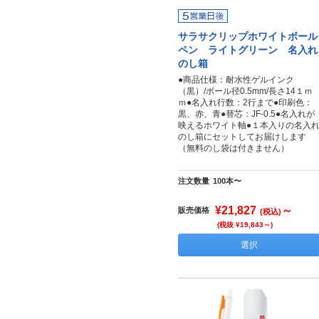
サラサクリップホワイトボール
ペン ライトグリーン 名入れ
のし箱
●商品仕様：耐水性ゲルインク
（黒）/ボール径0.5mm/長さ14１ｍ
ｍ●名入れ行数：2行まで●印刷色：
黒、赤、青●替芯：JF-0.5●名入れが
映えるホワイト軸●１本入りの名入
のし箱にセットしてお届けします
（無料のし袋は付きません）
注文数量
100本〜
¥21,827
～
販売価格
(税込)
(税抜 ¥19,843～)
選択