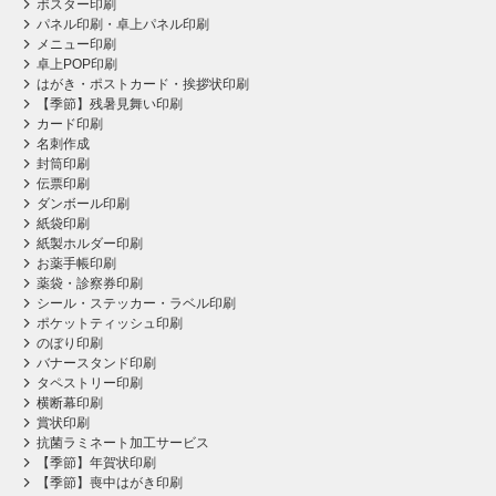
ポスター印刷
パネル印刷・卓上パネル印刷
メニュー印刷
卓上POP印刷
はがき・ポストカード・挨拶状印刷
【季節】残暑見舞い印刷
カード印刷
名刺作成
封筒印刷
伝票印刷
ダンボール印刷
紙袋印刷
紙製ホルダー印刷
お薬手帳印刷
薬袋・診察券印刷
シール・ステッカー・ラベル印刷
ポケットティッシュ印刷
のぼり印刷
バナースタンド印刷
タペストリー印刷
横断幕印刷
賞状印刷
抗菌ラミネート加工サービス
【季節】年賀状印刷
【季節】喪中はがき印刷