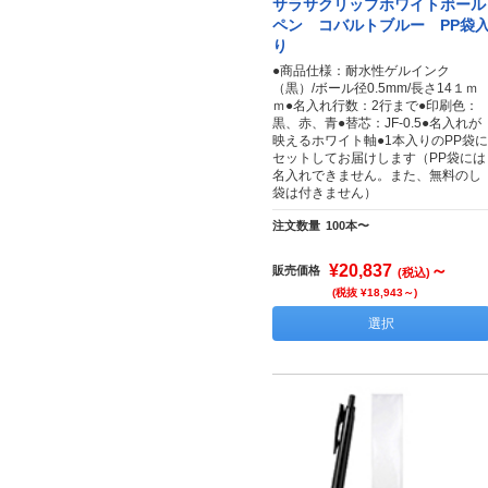
サラサクリップホワイトボール
ペン コバルトブルー PP袋
り
●商品仕様：耐水性ゲルインク
（黒）/ボール径0.5mm/長さ14１ｍ
ｍ●名入れ行数：2行まで●印刷色：
黒、赤、青●替芯：JF-0.5●名入れが
映えるホワイト軸●1本入りのPP袋に
セットしてお届けします（PP袋には
名入れできません。また、無料のし
袋は付きません）
注文数量
100本〜
¥20,837
～
販売価格
(税込)
(税抜 ¥18,943～)
選択