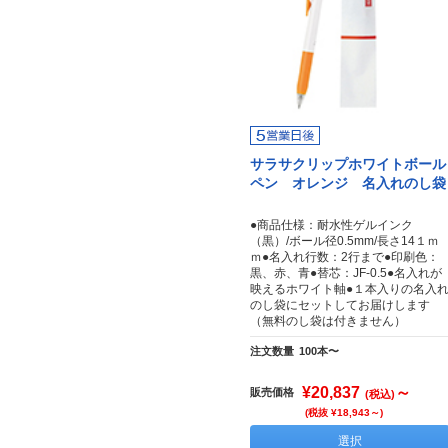
サラサクリップホワイトボール
ペン オレンジ 名入れのし袋
●商品仕様：耐水性ゲルインク
（黒）/ボール径0.5mm/長さ14１ｍ
ｍ●名入れ行数：2行まで●印刷色：
黒、赤、青●替芯：JF-0.5●名入れが
映えるホワイト軸●１本入りの名入
のし袋にセットしてお届けします
（無料のし袋は付きません）
注文数量
100本〜
¥20,837
～
販売価格
(税込)
(税抜 ¥18,943～)
選択