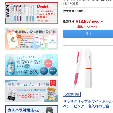
粗品を選択）
注文数量
100本〜
¥18,857
～
販売価格
(税込)
(税抜 ¥17,143～)
選択
サラサクリップホワイトボール
ペン ピンク 名入れのし箱