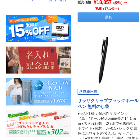
¥18,857
～
販売価格
(税込)
(税抜 ¥17,143～)
選択
サラサクリップブラックボール
ペン 無料のし袋
●商品仕様：耐水性ゲルインク
（黒）/ボール径0.5mm/長さ14１ｍ
ｍ●名入れ行数：2行まで●印刷色：
ホワイト●替芯：JF-0.5●シックな黒
色にホワイトの名入れがかっこい
い！●無料のし袋付（上書きは無地