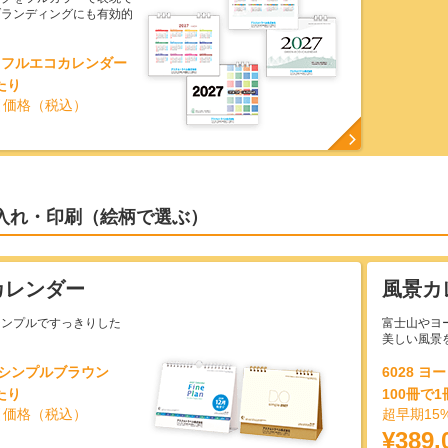
ブランディングにも有効的
カラフルエコカレンダー
たり
引価格（税込）
入れ・印刷（絵柄で選ぶ）
カレンダー
風景カ
シンプルですっきりした
富士山やヨ
美しい風景
ＤＯシンプルブラウン
6028 ヨ
たり
100冊で
引価格（税込）
超早期15
¥389.