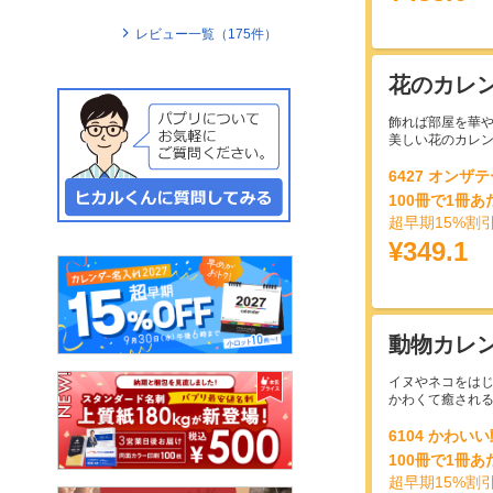
レビュー一覧（
175
件）
花のカレ
飾れば部屋を華
美しい花のカレ
6427 オンザ
100冊で1冊あ
超早期15%割
¥349.1
動物カレ
イヌやネコをは
かわくて癒され
6104 かわい
100冊で1冊あ
超早期15%割