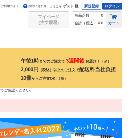
ゲスト 様
新規登録
ログイン
ご利用ガイド
お問い合わせ
ようこそ
商品点数
0
マイページ
(注文履歴)
合計（税込）
¥ 0
カート
午後1時
3週間後
までのご注文で
お届け！（※）
2,000円
配送料当社負担
（税込）以上のご注文で
10冊
からご注文OK!（※）
」でご確認ください。