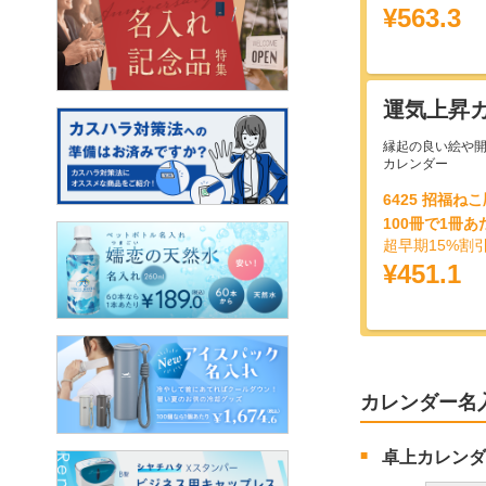
¥563.3
運気上昇
縁起の良い絵や
カレンダー
6425 招福ね
100冊で1冊あ
超早期15%割
¥451.1
カレンダー名
卓上カレンダ