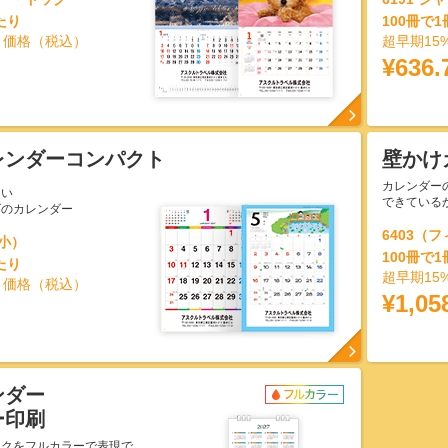
たり
100冊で
引価格（税込）
超早期15
¥636.
レンダーコンパクト
壁かけ
カレンダー
らい
できている
ズのカレンダー
6403（
（小）
100冊で
たり
超早期15
引価格（税込）
¥1,05
ンダー
ー印刷
ークをフルカラーで表現で