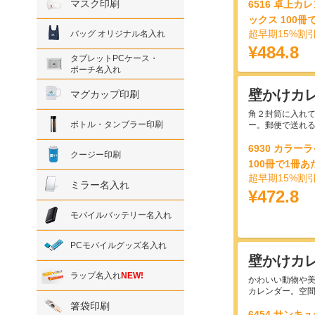
マスク印刷
6516 卓上
ックス 100冊
超早期15%割
バッグ オリジナル名入れ
¥484.8
タブレットPCケース・
ポーチ名入れ
壁かけカレ
マグカップ印刷
角２封筒に入れ
ボトル・タンブラー印刷
ー。郵便で送れ
6930 カラ
クージー印刷
100冊で1冊あ
超早期15%割
ミラー名入れ
¥472.8
モバイルバッテリー名入れ
PCモバイルグッズ名入れ
壁かけカ
ラップ名入れ
NEW!
かわいい動物や
カレンダー。空
箸袋印刷
6454 サンキ