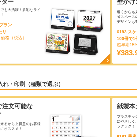
ンダー
壁かけ
庭でも大活躍！多彩なライ
遠くからも
意！
省スペース
デザインも
ズプラン
たり
6193 
引価格（税込）
100冊で
超早期15
¥383.
入れ・印刷（種類で選ぶ）
ご注文可能な
紙製本
ー
プラスチッ
にやさしく
出来るから上得意のお客様
ラクラク！
方にオススメ！
6181 