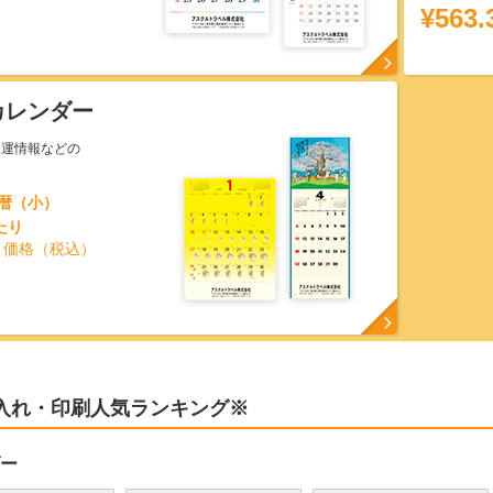
¥563.
カレンダー
開運情報などの
こ暦（小）
たり
引価格（税込）
入れ・印刷人気ランキング※
ー