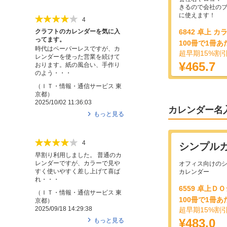
きるので会社の
に使えます！
4
6842 卓上 
クラフトのカレンダーを気に入
ってます。
100冊で1冊あ
時代はペーパーレスですが、カ
超早期15%割
レンダーを使った営業を続けて
¥465.7
おります。紙の風合い、手作り
のよう・・・
（
ＩＴ・情報・通信サービス
東
京都
）
2025/10/02 11:36:03
カレンダー名
もっと見る
4
シンプル
早割り利用しました。 普通のカ
レンダーですが、カラーで見や
オフィス向けの
すく使いやすく差し上げて喜ば
カレンダー
れ・・・
6559 卓上
（
ＩＴ・情報・通信サービス
東
100冊で1冊あ
京都
）
2025/09/18 14:29:38
超早期15%割
¥483.0
もっと見る