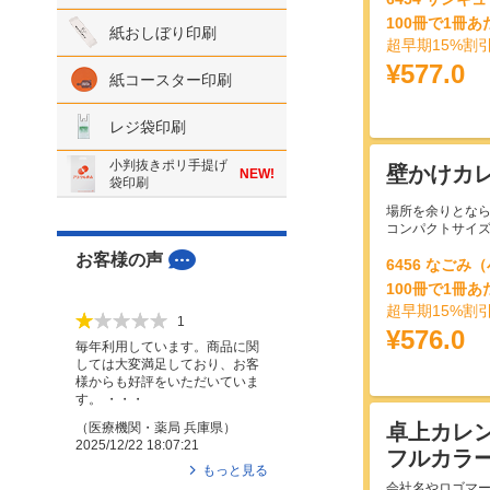
100冊で1冊あ
紙おしぼり印刷
超早期15%割
¥577.0
紙コースター印刷
レジ袋印刷
小判抜きポリ手提げ
壁かけカ
NEW!
袋印刷
場所を余りとな
コンパクトサイ
お客様の声
6456 なごみ
100冊で1冊あ
超早期15%割
1
¥576.0
毎年利用しています。商品に関
しては大変満足しており、お客
様からも好評をいただいていま
す。 ・・・
卓上カレ
（
医療機関・薬局
兵庫県
）
2025/12/22 18:07:21
フルカラ
もっと見る
会社名やロゴマ