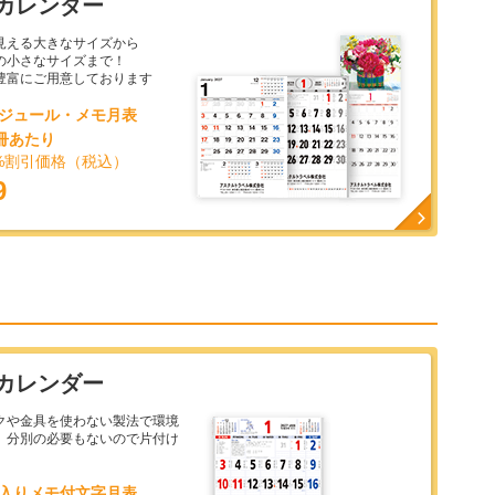
カレンダー
見える大きなサイズから
の小さなサイズまで！
豊富にご用意しております
スケジュール・メモ月表
1冊あたり
%割引価格（税込）
9
カレンダー
クや金具を使わない製法で環境
、分別の必要もないので片付け
星座入りメモ付文字月表