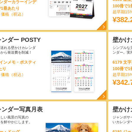
カレンダーカラーインデ
100冊で
で1冊あたり
超早期15
引価格（税込）
¥382.
ンダー POSTY
壁かけ
て送れる壁かけカレンダ
シンプルな
るから発送費を削減！
ンダー。実
ーラインメモ・ポスティ
6179 
たり
100冊で
引価格（税込）
超早期15
¥342.
レンダー写真月表
壁かけ
美しい風景の写真の
ジャンボサ
間を鮮やかにします。
いカレンダ
ュー・ドッグ
6191 ジ