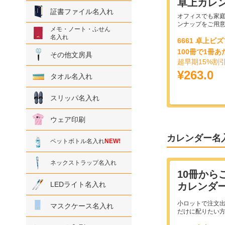
卓上カレ
証書ファイル名入れ
オフィスでも家
ンナップをご用
メモ・ノート・ふせん
名入れ
6661 卓上ビ
100冊で1冊あ
その他文房具
超早期15%割
¥263.0
タオル名入れ
スリッパ名入れ
ウェア印刷
カレンダー名
ペットボトル名入れ
NEW!
ネックストラップ名入れ
10冊から
LEDライト名入れ
カレンダ
小ロットで注文
マスクケース名入れ
だけに配りたい