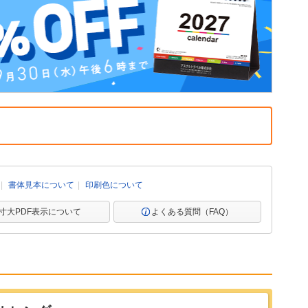
書体見本について
印刷色について
寸大PDF表示について
よくある質問（FAQ）