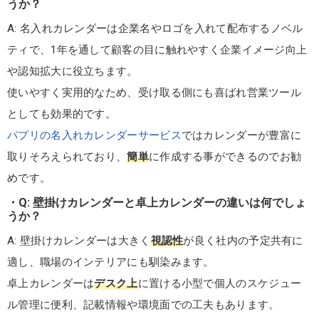
うか？
A: 名入れカレンダーは企業名やロゴを入れて配布するノベル
ティで、1年を通して顧客の目に触れやすく企業イメージ向上
や認知拡大に役立ちます。
使いやすく実用的なため、受け取る側にも喜ばれ営業ツール
としても効果的です。
パプリの名入れカレンダーサービス
ではカレンダーが豊富に
取りそろえられており、
簡単
に作成する事ができるのでお勧
めです。
Q: 壁掛けカレンダーと卓上カレンダーの違いは何でしょ
うか？
A: 壁掛けカレンダーは大きく
視認性
が良く社内の予定共有に
適し、職場のインテリアにも馴染みます。
卓上カレンダーは
デスク上
に置ける小型で個人のスケジュー
ル管理に便利、記載情報や環境面での工夫もあります。