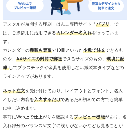
アスクルが展開する印刷・はんこ専門サイト「
パプリ
」で
は、ご挨拶用に活用できる
カレンダー名入れ
を行っていま
す。
カレンダーの
種類も豊富
で10冊といった
少数で注文
できるも
のや、
A4サイズの封筒で郵送
できるサイズのもの、
環境に配
慮
してプラスチックや金具を使用しない紙製本タイプなどの
ラインアップがあります。
ネット注文
を受け付けており、レイアウトとフォント、名入
れしたい内容を
入力するだけ
であるため初めての方でも簡単
に申し込めます。
事前にWeb上で仕上がりを確認する
プレビュー機能
があり、名
入れ部分のバランスや文字に誤りがないかなども見ることが