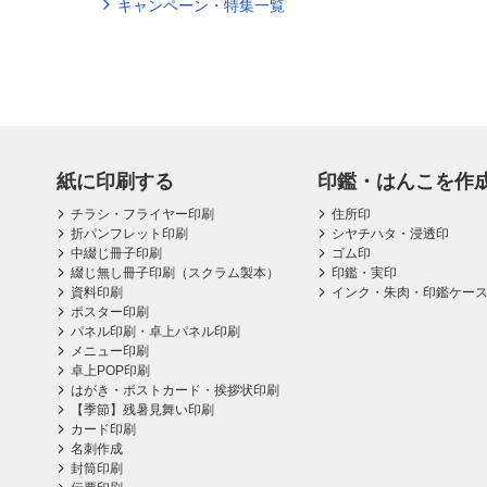
キャンペーン・特集一覧
紙に印刷する
印鑑・はんこを作
チラシ・フライヤー印刷
住所印
折パンフレット印刷
シヤチハタ・浸透印
中綴じ冊子印刷
ゴム印
綴じ無し冊子印刷（スクラム製本）
印鑑・実印
資料印刷
インク・朱肉・印鑑ケー
ポスター印刷
パネル印刷・卓上パネル印刷
メニュー印刷
卓上POP印刷
はがき・ポストカード・挨拶状印刷
【季節】残暑見舞い印刷
カード印刷
名刺作成
封筒印刷