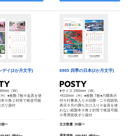
ワンデイ(2か月文字)
6905 四季の日本(2か月文字)
80mm（W）
●サイズ 280mm（W）
m（H）●枚数 7枚※金具を使
×610mm（H）●枚数 7枚●六曜表示
製本※角２封筒で発送可能
付※行事表入り※旧暦・二十四節気
状ポリ袋付
表示※月の満ち欠け入り※金具を使
わない紙製本※角２封筒で発送可能
※専用筒状ポリ袋付
30個〜
注文数量
30個〜
通常価格
¥30,687
(税込)
～
¥30,687
(税込)
～