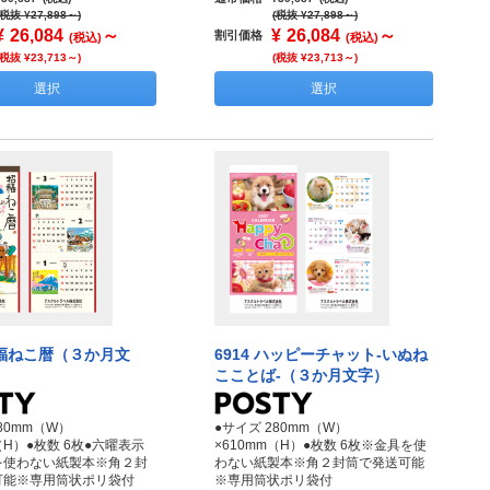
(税抜 ¥27,898～)
(税抜 ¥27,898～)
¥
26,084
～
¥
26,084
～
割引価格
(税込)
(税込)
(税抜 ¥23,713～)
(税抜 ¥23,713～)
選択
選択
 招福ねこ暦（３か月文
6914 ハッピーチャット‐いぬね
こことば‐（３か月文字）
80mm（W）
●サイズ 280mm（W）
（H）●枚数 6枚●六曜表示
×610mm（H）●枚数 6枚※金具を使
を使わない紙製本※角２封
わない紙製本※角２封筒で発送可能
可能※専用筒状ポリ袋付
※専用筒状ポリ袋付