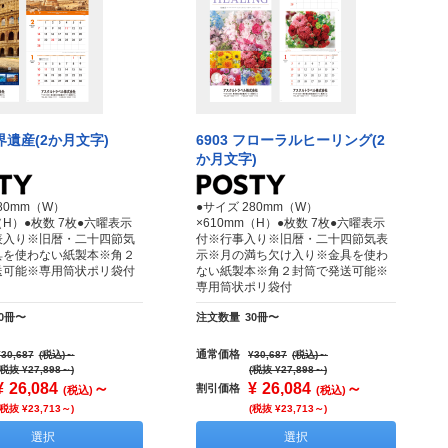
世界遺産(2か月文字)
6903 フローラルヒーリング(2
か月文字)
80mm（W）
●サイズ 280mm（W）
（H）●枚数 7枚●六曜表示
×610mm（H）●枚数 7枚●六曜表示
表入り※旧暦・二十四節気
付※行事入り※旧暦・二十四節気表
具を使わない紙製本※角２
示※月の満ち欠け入り※金具を使わ
送可能※専用筒状ポリ袋付
ない紙製本※角２封筒で発送可能※
専用筒状ポリ袋付
30冊〜
注文数量
30冊〜
通常価格
¥30,687
(税込)
～
¥30,687
(税込)
～
(税抜 ¥27,898～)
(税抜 ¥27,898～)
¥
26,084
～
¥
26,084
～
割引価格
(税込)
(税込)
(税抜 ¥23,713～)
(税抜 ¥23,713～)
選択
選択