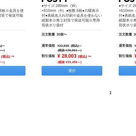
）
●サイズ 280mm（W）
●サイズ 2
数 6枚※金具を使
×610mm（H）●枚数 6枚●六曜表示
×610mm
封筒で発送可能
付●表紙名入れ印刷※金具を使わない
付●表紙
紙製本※角２封筒で発送可能※専用
紙製本※
筒状ポリ袋付
筒状ポリ
注文数量
30個〜
注文数量
通常価格
通常価格
)
～
¥32,946
(税込)
～
8～)
(税抜 ¥29,951～)
～
¥
28,003
～
割引価格
割引価格
(税込)
(税込)
3～)
(税抜 ¥25,458～)
選択
1