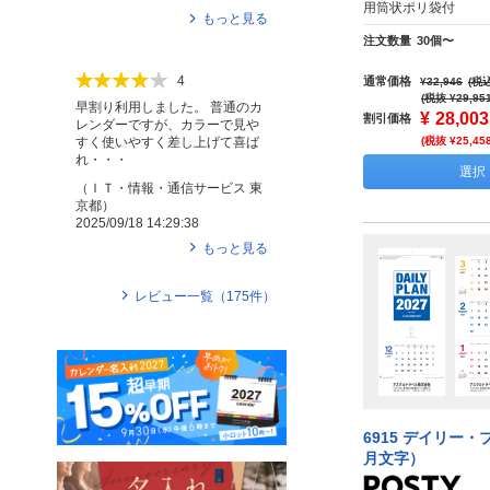
用筒状ポリ袋付
もっと見る
注文数量
30個〜
4
通常価格
¥32,946
(税込
(税抜 ¥29,95
早割り利用しました。 普通のカ
¥
28,003
割引価格
レンダーですが、カラーで見や
すく使いやすく差し上げて喜ば
(税抜 ¥25,45
れ・・・
選択
（
ＩＴ・情報・通信サービス
東
京都
）
2025/09/18 14:29:38
もっと見る
レビュー一覧（
175
件）
6915 デイリー
月文字）