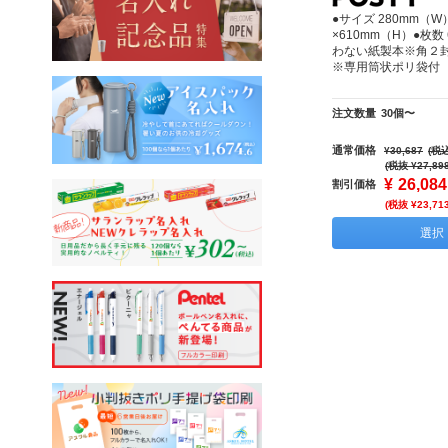
●サイズ 280mm（W
×610mm（H）●枚
わない紙製本※角２
※専用筒状ポリ袋付
注文数量
30個〜
通常価格
¥30,687
(税込
(税抜 ¥27,89
¥
26,084
割引価格
(税抜 ¥23,71
選択