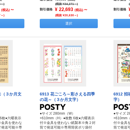
3～)
(税抜 ¥24,271～)
～
¥
22,693
～
割引価格
割引価格
(税込)
(税込)
7～)
(税抜 ¥20,630～)
選択
メモ（３か月文
6913 花ごころ～彩さえる四季
6912
の花～（３か月文字）
字）
）
●サイズ 280mm（W）
●サイズ 2
 6枚●六曜表示
×610mm（H）●枚数 6枚●六曜表示
×610mm
※金具を使わな
付※金具を使わない紙製本※角２封
付※金具
で発送可能※専
筒で発送可能※専用筒状ポリ袋付
筒で発送