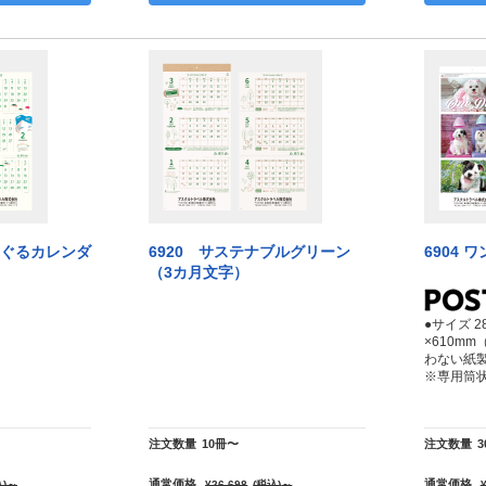
めぐるカレンダ
6920 サステナブルグリーン
6904 
（3カ月文字）
●サイズ 2
×610m
わない紙
※専用筒
注文数量
10冊〜
注文数量
通常価格
通常価格
)
～
¥26,698
(税込)
～