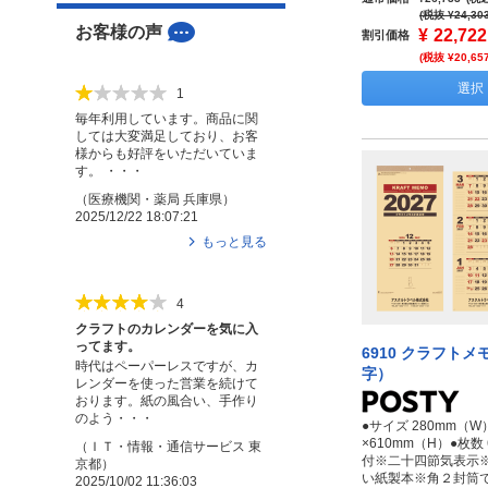
(税抜 ¥24,30
お客様の声
¥
22,722
割引価格
(税抜 ¥20,65
選択
1
毎年利用しています。商品に関
しては大変満足しており、お客
様からも好評をいただいていま
す。 ・・・
（
医療機関・薬局
兵庫県
）
2025/12/22 18:07:21
もっと見る
4
クラフトのカレンダーを気に入
ってます。
6910 クラフト
時代はペーパーレスですが、カ
字）
レンダーを使った営業を続けて
おります。紙の風合い、手作り
のよう・・・
●サイズ 280mm（W
×610mm（H）●枚数
（
ＩＴ・情報・通信サービス
東
付※二十四節気表示
京都
）
い紙製本※角２封筒
2025/10/02 11:36:03