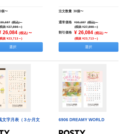
30個〜
注文数量
30個〜
通常価格
¥30,687
(税込)
～
¥30,687
(税込)
～
(税抜 ¥27,898～)
(税抜 ¥27,898～)
¥
26,084
～
¥
26,084
～
割引価格
(税込)
(税込)
(税抜 ¥23,713～)
(税抜 ¥23,713～)
選択
選択
 和風文字月表（３か月文
6906 DREAMY WORLD