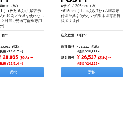
80mm（W）
●サイズ 305mm（W）
（H）●枚数 6枚●六曜表示
×615mm（H）●枚数 7枚●六曜表示
名入れ印刷※金具を使わない
付※金具を使わない紙製本※専用筒
角２封筒で発送可能※専用
状ポリ袋付
袋付
30個〜
注文数量
30冊〜
通常価格
¥33,018
(税込)
～
¥31,221
(税込)
～
(税抜 ¥30,017～)
(税抜 ¥28,383～)
¥
28,065
～
¥
26,537
～
割引価格
(税込)
(税込)
(税抜 ¥25,514～)
(税抜 ¥24,125～)
選択
選択