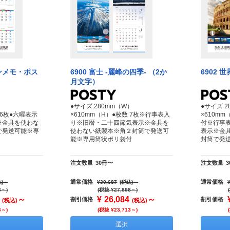
インメモ・ポス
6900 富士 -麗峰の四季- （2か
6902 
月文字）
）
●サイズ 280mm（W）
●サイズ 2
 6枚●六曜表示
×610mm（H）●枚数 7枚※行事表入
×610mm
※金具を使わな
り※旧暦・二十四節気表示※金具を
付※行事
で発送可能※専
使わない紙製本※角２封筒で発送可
表示※金
能※専用筒状ポリ袋付
封筒で発
注文数量
30冊〜
注文数量
通常価格
通常価格
)
～
¥30,687
(税込)
～
8～)
(税抜 ¥27,898～)
～
¥
26,084
～
割引価格
割引価格
(税込)
(税込)
3～)
(税抜 ¥23,713～)
選択