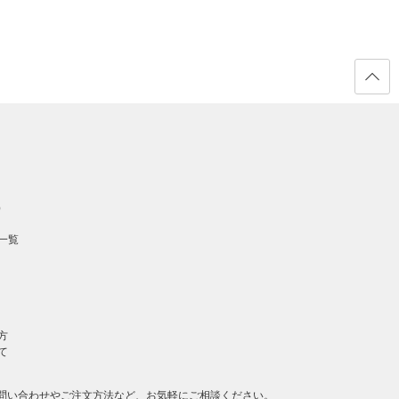
ページ
の先頭
へ戻る
）
一覧
方
て
問い合わせやご注文方法など、お気軽にご相談ください。