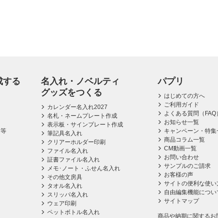
成する
名入れ・ノベルティ
パプリ
グッズをつくる
はじめての方へ
ご利用ガイド
カレンダー名入れ2027
よくある質問（FAQ
名札・ネームプレート作成
お知らせ一覧
表示板・サインプレート作成
ス等
キャンペーン・特集
筆記具名入れ
商品コラム一覧
クリアーホルダー印刷
CM動画一覧
ファイル名入れ
お問い合わせ
証書ファイル名入れ
サンプルのご請求
メモ･ノート・ふせん名入れ
お客様の声
その他文房具
サイトの便利な使い
タオル名入れ
自由編集機能につい
スリッパ名入れ
サイトマップ
ウェア印刷
ペットボトル名入れ
商品や納期に関するお