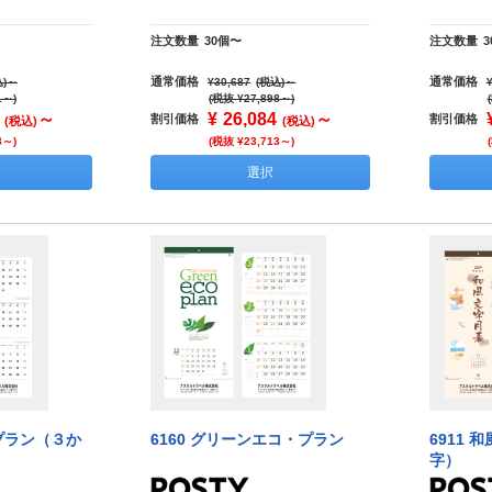
注文数量
30個〜
注文数量
通常価格
通常価格
)
～
¥30,687
(税込)
～
1～)
(税抜 ¥27,898～)
～
¥
26,084
～
割引価格
割引価格
(税込)
(税込)
8～)
(税抜 ¥23,713～)
選択
・プラン（３か
6160 グリーンエコ・プラン
6911
字）