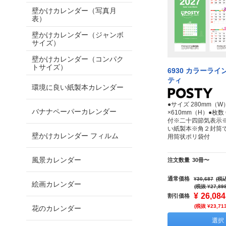
壁かけカレンダー（写真月
表）
壁かけカレンダー（ジャンボ
サイズ）
壁かけカレンダー（コンパク
トサイズ）
6930 カラーラ
ティ
環境に良い紙製本カレンダー
●サイズ 280mm（W
バナナペーパーカレンダー
×610mm（H）●枚数
付※二十四節気表示
い紙製本※角２封筒
壁かけカレンダー フィルム
用筒状ポリ袋付
風景カレンダー
注文数量
30冊〜
通常価格
¥30,687
(税込
絵画カレンダー
(税抜 ¥27,89
¥
26,084
割引価格
(税抜 ¥23,71
花のカレンダー
選択