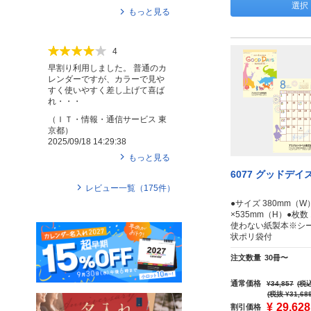
選択
もっと見る
4
早割り利用しました。 普通のカ
レンダーですが、カラーで見や
すく使いやすく差し上げて喜ば
れ・・・
（
ＩＴ・情報・通信サービス
東
京都
）
2025/09/18 14:29:38
もっと見る
6077 グッドデイ
レビュー一覧（
175
件）
●サイズ 380mm（W
×535mm（H）●枚数
使わない紙製本※シ
状ポリ袋付
注文数量
30冊〜
通常価格
¥34,857
(税込
(税抜 ¥31,68
¥
29,628
割引価格