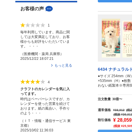
お客様の声
1
毎年利用しています。商品に関
しては大変満足しており、お客
様からも好評をいただいていま
す。 ・・・
（
医療機関・薬局
兵庫県
）
2025/12/22 18:07:21
もっと見る
6434 ナチュラル
●サイズ 254mm（W
×535mm（H）●枚
4
わない紙製本※専用
クラフトのカレンダーを気に入
ってます。
時代はペーパーレスですが、カ
注文数量
30冊〜
レンダーを使った営業を続けて
おります。紙の風合い、手作り
通常価格
¥33,012
(税込
のよう・・・
(税抜 ¥30,01
¥
28,059
割引価格
（
ＩＴ・情報・通信サービス
東
京都
）
(税抜 ¥25,50
2025/10/02 11:36:03