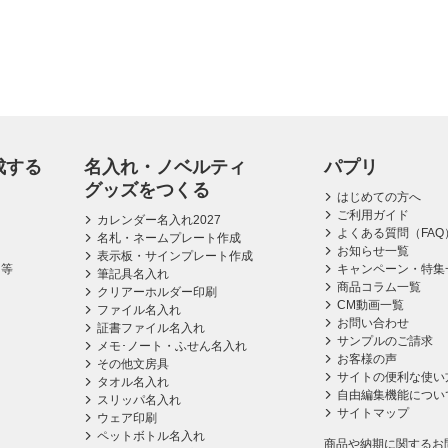
成する
名入れ・ノベルティ
パプリ
グッズをつくる
はじめての方へ
ご利用ガイド
カレンダー名入れ2027
よくある質問（FAQ
名札・ネームプレート作成
お知らせ一覧
表示板・サインプレート作成
ス等
キャンペーン・特集
筆記具名入れ
商品コラム一覧
クリアーホルダー印刷
CM動画一覧
ファイル名入れ
お問い合わせ
証書ファイル名入れ
サンプルのご請求
メモ･ノート・ふせん名入れ
お客様の声
その他文房具
サイトの便利な使い
タオル名入れ
自由編集機能につい
スリッパ名入れ
サイトマップ
ウェア印刷
ペットボトル名入れ
商品や納期に関するお