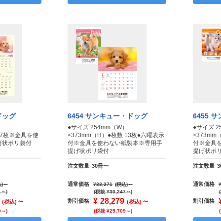
ドッグ
6454 サンキュー・ドッグ
6455
）
●サイズ 254mm（W）
●サイズ 2
数 7枚※金具を使
×373mm（H）●枚数 13枚●六曜表示
×373mm
筒状ポリ袋付
付※金具を使わない紙製本※専用手
付※金具
提げ状ポリ袋付
提げ状ポ
注文数量
30冊〜
注文数量
通常価格
通常価格
)
～
¥33,271
(税込)
～
1～)
(税抜 ¥30,247～)
～
¥
28,279
～
割引価格
割引価格
(税込)
(税込)
9～)
(税抜 ¥25,709～)