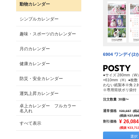
動物カレンダー
シンプルカレンダー
趣味・スポーツのカレンダー
月のカレンダー
6904 ワンデイ(2
健康カレンダー
●サイズ 280mm（W
防災・安全カレンダー
×610mm（H）●枚
わない紙製本※角２
※専用筒状ポリ袋付
運気上昇カレンダー
注文数量
30個〜
卓上カレンダー フルカラー
名入れ
通常価格
¥30,687
(税込
(税抜 ¥27,89
¥
26,084
割引価格
すべて表示
(税抜 ¥23,71
選択