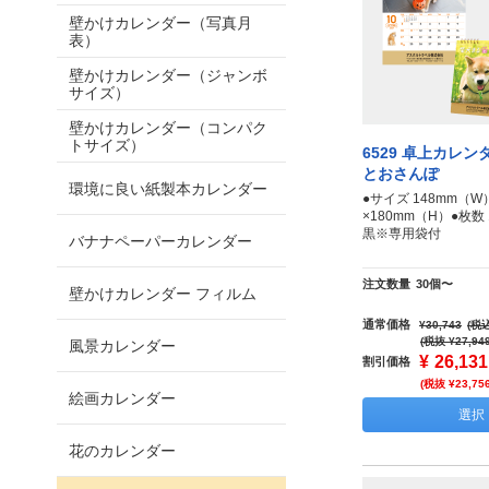
壁かけカレンダー（写真月
表）
壁かけカレンダー（ジャンボ
サイズ）
壁かけカレンダー（コンパク
トサイズ）
6529 卓上カレン
とおさんぽ
環境に良い紙製本カレンダー
●サイズ 148mm（W
×180mm（H）●枚
黒※専用袋付
バナナペーパーカレンダー
注文数量
30個〜
壁かけカレンダー フィルム
通常価格
¥30,743
(税込
(税抜 ¥27,94
風景カレンダー
¥
26,131
割引価格
(税抜 ¥23,75
絵画カレンダー
選択
花のカレンダー