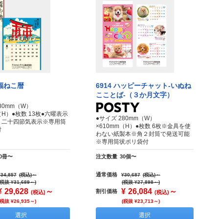
招福ねこ暦
6914 ハッピーチャット‐いぬね
こことば‐（３か月文字）
80mm（W）
（H）●枚数 13枚●六曜表示
●サイズ 280mm（W）
・二十四節気表示※専用筒
×610mm（H）●枚数 6枚※金具を使
付
わない紙製本※角２封筒で発送可能
※専用筒状ポリ袋付
30冊〜
注文数量
30個〜
通常価格
¥34,857
(税込)
～
¥30,687
(税込)
～
(税抜 ¥31,689～)
(税抜 ¥27,898～)
¥
29,628
～
¥
26,084
～
割引価格
(税込)
(税込)
(税抜 ¥26,935～)
(税抜 ¥23,713～)
選択
選択