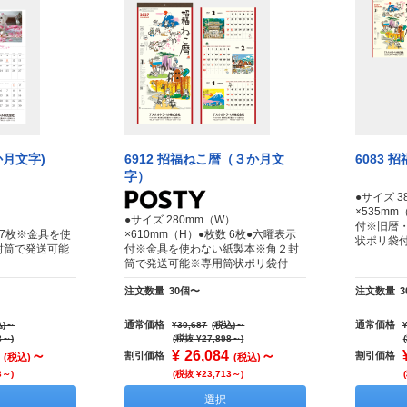
か月文字)
6912 招福ねこ暦（３か月文
6083 
字）
●サイズ 3
×535mm
）
●サイズ 280mm（W）
付※旧暦
数 7枚※金具を使
×610mm（H）●枚数 6枚●六曜表示
状ポリ袋
封筒で発送可能
付※金具を使わない紙製本※角２封
筒で発送可能※専用筒状ポリ袋付
注文数量
30個〜
注文数量
通常価格
通常価格
)
～
¥30,687
(税込)
～
8～)
(税抜 ¥27,898～)
～
¥
26,084
～
割引価格
割引価格
(税込)
(税込)
3～)
(税抜 ¥23,713～)
選択