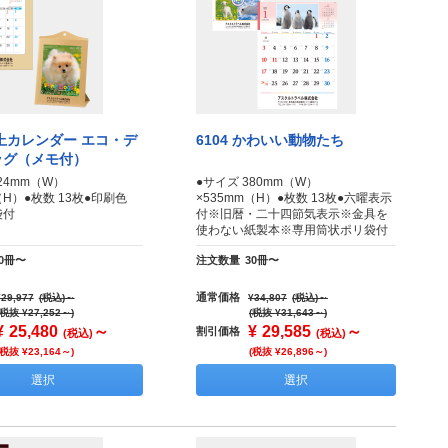
卓上カレンダー エコ・デ
6104 かわいい動物たち
ッグ（メモ付）
24mm（W）
●サイズ 380mm（W）
m（H）●枚数 13枚●印刷色
×535mm（H）●枚数 13枚●六曜表示
袋付
付※旧暦・二十四節気表示※金具を
使わない紙製本※専用筒状ポリ袋付
30冊〜
注文数量
30冊〜
通常価格
¥29,977
(税込)
～
¥34,807
(税込)
～
(税抜 ¥27,252～)
(税抜 ¥31,643～)
¥
25,480
～
¥
29,585
～
割引価格
(税込)
(税込)
(税抜 ¥23,164～)
(税抜 ¥26,896～)
選択
選択