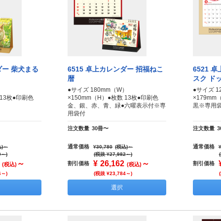
ダー 柴犬まる
6515 卓上カレンダー 招福ねこ
6521 
暦
スク ド
）
●サイズ 180mm（W）
●サイズ 1
数 13枚●印刷色
×150mm（H）●枚数 13枚●印刷色
×179m
金、銀、赤、青、緑●六曜表示付※専
黒※専用
用袋付
注文数量
30冊〜
注文数量
通常価格
通常価格
)
～
¥30,780
(税込)
～
9～)
(税抜 ¥27,982～)
～
¥
26,162
～
割引価格
割引価格
(税込)
(税込)
6～)
(税抜 ¥23,784～)
選択