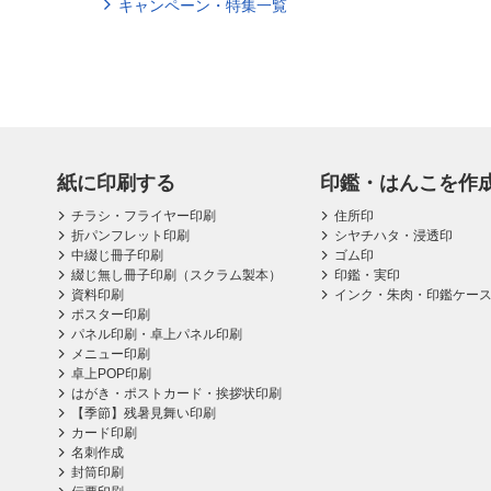
キャンペーン・特集一覧
紙に印刷する
印鑑・はんこを作
チラシ・フライヤー印刷
住所印
折パンフレット印刷
シヤチハタ・浸透印
中綴じ冊子印刷
ゴム印
綴じ無し冊子印刷（スクラム製本）
印鑑・実印
資料印刷
インク・朱肉・印鑑ケー
ポスター印刷
パネル印刷・卓上パネル印刷
メニュー印刷
卓上POP印刷
はがき・ポストカード・挨拶状印刷
【季節】残暑見舞い印刷
カード印刷
名刺作成
封筒印刷