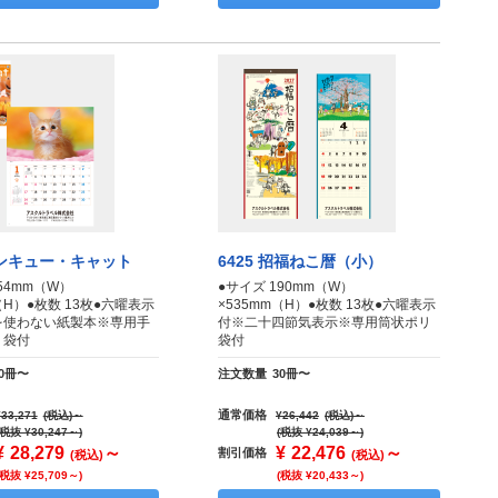
 サンキュー・キャット
6425 招福ねこ暦（小）
54mm（W）
●サイズ 190mm（W）
（H）●枚数 13枚●六曜表示
×535mm（H）●枚数 13枚●六曜表示
を使わない紙製本※専用手
付※二十四節気表示※専用筒状ポリ
リ袋付
袋付
30冊〜
注文数量
30冊〜
通常価格
¥33,271
(税込)
～
¥26,442
(税込)
～
(税抜 ¥30,247～)
(税抜 ¥24,039～)
¥
28,279
～
¥
22,476
～
割引価格
(税込)
(税込)
(税抜 ¥25,709～)
(税抜 ¥20,433～)