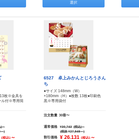
選択
ズ
6527 卓上みかんとじろうさん
ち
）
●サイズ 148mm（W）
 13枚※金具を
×180mm（H）●枚数 13枚●印刷色
ール付※専用筒
黒※専用袋付
注文数量
30冊〜
通常価格
)
～
¥30,743
(税込)
～
9～)
(税抜 ¥27,949～)
～
¥
26,131
～
割引価格
(税込)
(税込)