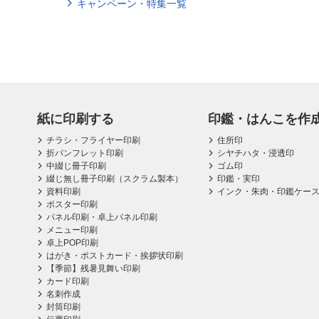
キャンペーン・特集一覧
紙に印刷する
印鑑・はんこを作
チラシ・フライヤー印刷
住所印
折パンフレット印刷
シヤチハタ・浸透印
中綴じ冊子印刷
ゴム印
綴じ無し冊子印刷（スクラム製本）
印鑑・実印
資料印刷
インク・朱肉・印鑑ケー
ポスター印刷
パネル印刷・卓上パネル印刷
メニュー印刷
卓上POP印刷
はがき・ポストカード・挨拶状印刷
【季節】残暑見舞い印刷
カード印刷
名刺作成
封筒印刷