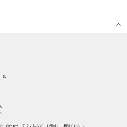
ページ
の先頭
へ戻る
）
一覧
方
て
問い合わせやご注文方法など、お気軽にご相談ください。