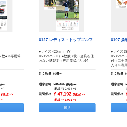
6127 レディス・トップゴルフ
6107 
）
●サイズ 425mm（W）
●サイズ 3
 7枚●※専用筒
×605mm（H）●枚数 7枚※金具を使
×535mm
わない紙製本※専用筒状ポリ袋付
付※二十
入り※専
注文数量
30冊〜
注文数量
通常価格
通常価格
)
～
¥55,521
(税込)
～
6～)
(税抜 ¥50,474～)
～
¥
47,192
～
割引価格
割引価格
(税込)
(税込)
0～)
(税抜 ¥42,902～)
選択