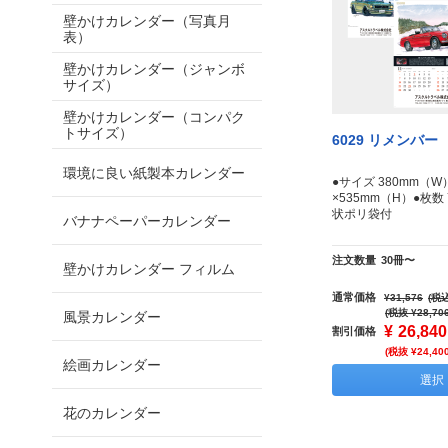
壁かけカレンダー（写真月
表）
壁かけカレンダー（ジャンボ
サイズ）
壁かけカレンダー（コンパク
トサイズ）
6029 リメンバー
環境に良い紙製本カレンダー
●サイズ 380mm（W
×535mm（H）●枚数
状ポリ袋付
バナナペーパーカレンダー
注文数量
30冊〜
壁かけカレンダー フィルム
通常価格
¥31,576
(税込
(税抜 ¥28,70
風景カレンダー
¥
26,840
割引価格
(税抜 ¥24,40
絵画カレンダー
選択
花のカレンダー