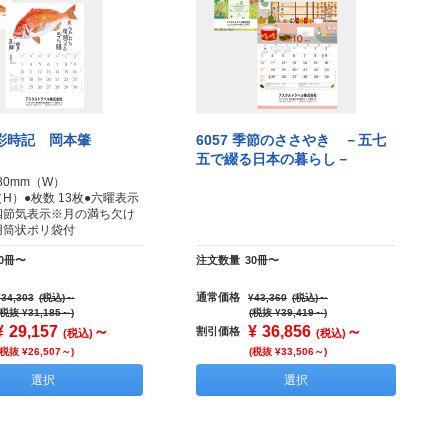
魚彩時記 岡本肇
6057 季節のささやき －五七
五で綴る日本の暮らし－
80mm（W）
（H）●枚数 13枚●六曜表示
四節気表示※月の満ち欠け
用筒状ポリ袋付
30冊〜
注文数量
30冊〜
通常価格
¥34,303
(税込)
～
¥43,360
(税込)
～
(税抜 ¥31,185～)
(税抜 ¥39,419～)
¥
29,157
～
¥
36,856
～
割引価格
(税込)
(税込)
(税抜 ¥26,507～)
(税抜 ¥33,506～)
選択
選択