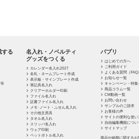
成する
名入れ・ノベルティ
パプリ
グッズをつくる
はじめての方へ
ご利用ガイド
カレンダー名入れ2027
よくある質問（FAQ
名札・ネームプレート作成
お知らせ一覧
表示板・サインプレート作成
ス等
キャンペーン・特集
筆記具名入れ
商品コラム一覧
クリアーホルダー印刷
CM動画一覧
ファイル名入れ
お問い合わせ
証書ファイル名入れ
サンプルのご請求
メモ･ノート・ふせん名入れ
お客様の声
その他文房具
サイトの便利な使い
タオル名入れ
自由編集機能につい
スリッパ名入れ
サイトマップ
ウェア印刷
ペットボトル名入れ
商品や納期に関するお