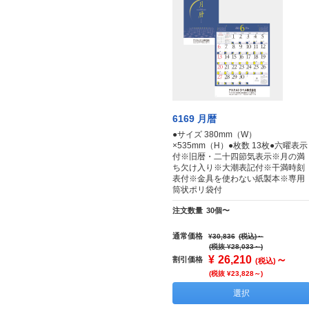
6169 月暦
●サイズ 380mm（W）
×535mm（H）●枚数 13枚●六曜表示
付※旧暦・二十四節気表示※月の満
ち欠け入り※大潮表記付※干満時刻
表付※金具を使わない紙製本※専用
筒状ポリ袋付
注文数量
30個〜
通常価格
¥30,836
(税込)
～
(税抜 ¥28,033～)
¥
26,210
～
割引価格
(税込)
(税抜 ¥23,828～)
選択