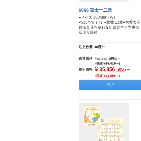
6066 富士十二景
●サイズ 380mm（W）
×535mm（H）●枚数 13枚●六曜表示
付※金具を使わない紙製本※専用筒
状ポリ袋付
注文数量
30冊〜
通常価格
¥43,360
(税込)
～
(税抜 ¥39,419～)
¥
36,856
～
割引価格
(税込)
(税抜 ¥33,506～)
選択