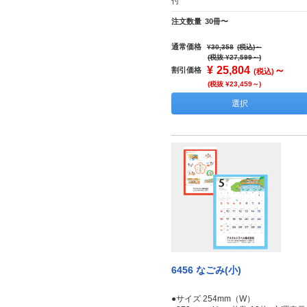
付
注文数量
30冊〜
通常価格
¥30,358
(税込)
～
(税抜 ¥27,599～)
¥
25,804
～
割引価格
(税込)
(税抜 ¥23,459～)
選択
6456 なごみ(小)
●サイズ 254mm（W）