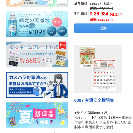
通常価格
¥30,687
(税込)
～
(税抜 ¥27,898～)
¥
26,084
～
割引価格
(税込)
(税抜 ¥23,713～)
選択
6097 交通安全標語集
●サイズ 380mm（W）
×535mm（H）●枚数 13枚●六曜表示
付※行事表入り※金具を使わない紙
製本※専用筒状ポリ袋付