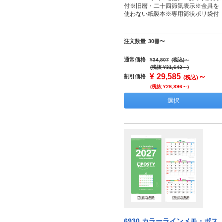
付※旧暦・二十四節気表示※金具を
使わない紙製本※専用筒状ポリ袋付
注文数量
30冊〜
通常価格
¥34,807
(税込)
～
(税抜 ¥31,643～)
¥
29,585
～
割引価格
(税込)
(税抜 ¥26,896～)
選択
6930 カラーラインメモ・ポス