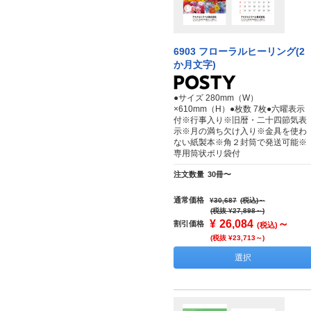
6903 フローラルヒーリング(2
か月文字)
●サイズ 280mm（W）
×610mm（H）●枚数 7枚●六曜表示
付※行事入り※旧暦・二十四節気表
示※月の満ち欠け入り※金具を使わ
ない紙製本※角２封筒で発送可能※
専用筒状ポリ袋付
注文数量
30冊〜
通常価格
¥30,687
(税込)
～
(税抜 ¥27,898～)
¥
26,084
～
割引価格
(税込)
(税抜 ¥23,713～)
選択