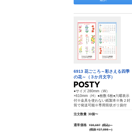
6913 花ごころ～彩さえる四季
の花～（３か月文字）
●サイズ 280mm（W）
×610mm（H）●枚数 6枚●六曜表示
付※金具を使わない紙製本※角２封
筒で発送可能※専用筒状ポリ袋付
注文数量
30個〜
通常価格
¥30,687
(税込)
～
(税抜 ¥27,898～)