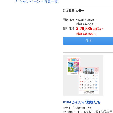
キャンペーン・特集一覧
注文数量
30冊〜
通常価格
¥34,807
(税込)
～
(税抜 ¥31,643～)
¥
29,585
～
割引価格
(税込)
(税抜 ¥26,896～)
選択
6104 かわいい動物たち
●サイズ 380mm（W）
×535mm（H）●枚数 13枚●六曜表示