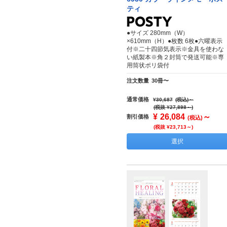
ティ
●サイズ 280mm（W）
×610mm（H）●枚数 6枚●六曜表示
付※二十四節気表示※金具を使わな
い紙製本※角２封筒で発送可能※専
用筒状ポリ袋付
注文数量
30冊〜
通常価格
¥30,687
(税込)
～
(税抜 ¥27,898～)
¥
26,084
～
割引価格
(税込)
(税抜 ¥23,713～)
選択