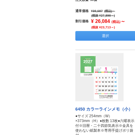
通常価格
¥30,687
(税込)
～
(税抜 ¥27,898～)
¥
26,084
～
割引価格
(税込)
(税抜 ¥23,713～)
選択
6450 カラーラインメモ（小）
●サイズ 254mm（W）
×373mm（H）●枚数 13枚●六曜表示
付※旧暦・二十四節気表示※金具を
使わない紙製本※専用手提げポリ袋