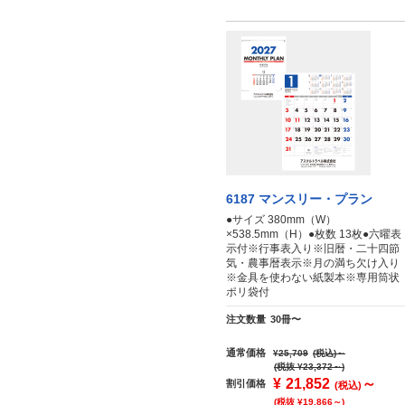
6187 マンスリー・プラン
●サイズ 380mm（W）
×538.5mm（H）●枚数 13枚●六曜表
示付※行事表入り※旧暦・二十四節
気・農事暦表示※月の満ち欠け入り
※金具を使わない紙製本※専用筒状
ポリ袋付
注文数量
30冊〜
通常価格
¥25,709
(税込)
～
(税抜 ¥23,372～)
¥
21,852
～
割引価格
(税込)
(税抜 ¥19,866～)