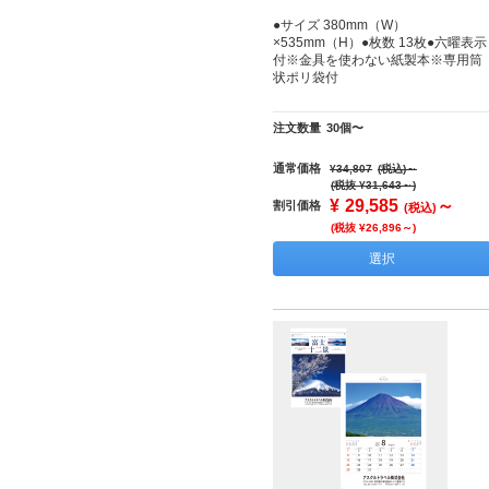
●サイズ 380mm（W）
×535mm（H）●枚数 13枚●六曜表示
付※金具を使わない紙製本※専用筒
状ポリ袋付
注文数量
30個〜
通常価格
¥34,807
(税込)
～
(税抜 ¥31,643～)
¥
29,585
～
割引価格
(税込)
(税抜 ¥26,896～)
選択