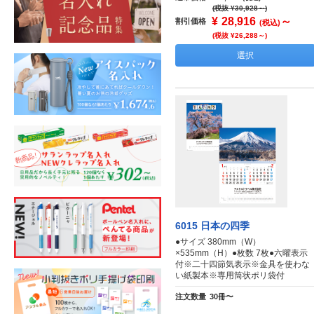
(税抜 ¥30,928～)
¥
28,916
～
割引価格
(税込)
(税抜 ¥26,288～)
選択
6015 日本の四季
●サイズ 380mm（W）
×535mm（H）●枚数 7枚●六曜表示
付※二十四節気表示※金具を使わな
い紙製本※専用筒状ポリ袋付
注文数量
30冊〜