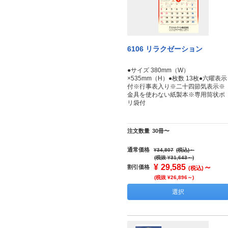
6106 リラクゼーション
●サイズ 380mm（W）
×535mm（H）●枚数 13枚●六曜表示
付※行事表入り※二十四節気表示※
金具を使わない紙製本※専用筒状ポ
リ袋付
注文数量
30冊〜
通常価格
¥34,807
(税込)
～
(税抜 ¥31,643～)
¥
29,585
～
割引価格
(税込)
(税抜 ¥26,896～)
選択