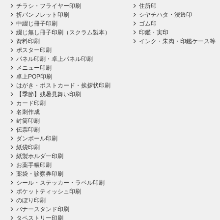
チラシ・フライヤー印刷
住所印
折パンフレット印刷
シヤチハタ・浸透印
中綴じ冊子印刷
ゴム印
綴じ無し冊子印刷（スクラム製本）
印鑑・実印
資料印刷
インク・朱肉・印鑑ケース等
ポスター印刷
パネル印刷・卓上パネル印刷
メニュー印刷
卓上POP印刷
はがき・ポストカード・挨拶状印刷
【季節】残暑見舞い印刷
カード印刷
名刺作成
封筒印刷
伝票印刷
ダンボール印刷
紙袋印刷
紙製ホルダー印刷
お薬手帳印刷
薬袋・診察券印刷
シール・ステッカー・ラベル印刷
ポケットティッシュ印刷
のぼり印刷
バナースタンド印刷
タペストリー印刷