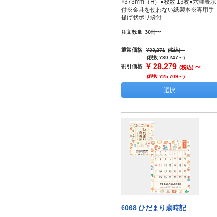
×373mm（H）●枚数 13枚●六曜表示
付※金具を使わない紙製本※専用手
提げ状ポリ袋付
注文数量
30冊〜
通常価格
¥33,271
(税込)
～
(税抜 ¥30,247～)
¥
28,279
～
割引価格
(税込)
(税抜 ¥25,709～)
選択
6068 ひだまり歳時記