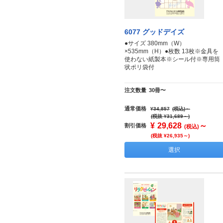
6077 グッドデイズ
●サイズ 380mm（W）
×535mm（H）●枚数 13枚※金具を
使わない紙製本※シール付※専用筒
状ポリ袋付
注文数量
30冊〜
通常価格
¥34,857
(税込)
～
(税抜 ¥31,689～)
¥
29,628
～
割引価格
(税込)
(税抜 ¥26,935～)
選択