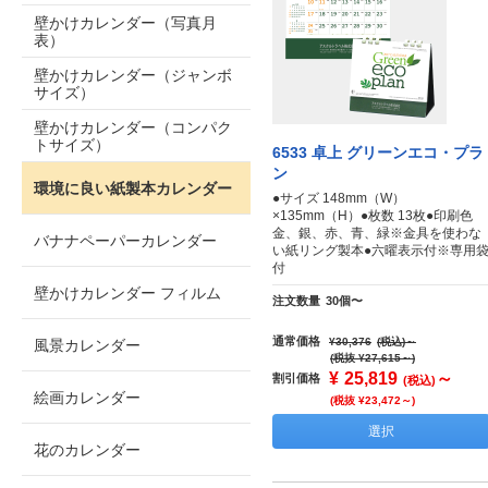
壁かけカレンダー（写真月
表）
壁かけカレンダー（ジャンボ
サイズ）
壁かけカレンダー（コンパク
トサイズ）
6533 卓上 グリーンエコ・プラ
ン
環境に良い紙製本カレンダー
●サイズ 148mm（W）
×135mm（H）●枚数 13枚●印刷色
金、銀、赤、青、緑※金具を使わな
バナナペーパーカレンダー
い紙リング製本●六曜表示付※専用
付
壁かけカレンダー フィルム
注文数量
30個〜
通常価格
¥30,376
(税込)
～
風景カレンダー
(税抜 ¥27,615～)
¥
25,819
～
割引価格
(税込)
絵画カレンダー
(税抜 ¥23,472～)
選択
花のカレンダー