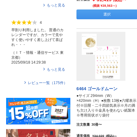
(税込)
もっと見る
(税抜 ¥28,563～)
選択
4
早割り利用しました。 普通のカ
レンダーですが、カラーで見や
すく使いやすく差し上げて喜ば
れ・・・
（
ＩＴ・情報・通信サービス
東
京都
）
2025/09/18 14:29:38
もっと見る
レビュー一覧（
175
件）
6464 ゴールドムーン
●サイズ 294mm（W）
×420mm（H）●枚数 13枚●六曜表示
付※旧暦・二十四節気表示※月の満
ち欠け入り※金具を使わない紙製本
※専用筒状ポリ袋付
注文数量
30冊〜
通常価格
¥34,020
(税込)
～