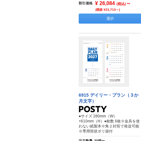
¥
26,084
～
割引価格
(税込)
(税抜 ¥23,713～)
選択
6915 デイリー・プラン（３か
月文字）
●サイズ 280mm（W）
×610mm（H）●枚数 6枚※金具を使
わない紙製本※角２封筒で発送可能
※専用筒状ポリ袋付
注文数量
30個〜