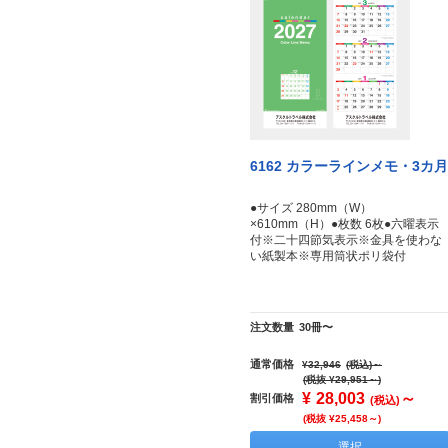
6162 カラーラインメモ・3カ月
●サイズ 280mm（W）
×610mm（H）●枚数 6枚●六曜表示
付※二十四節気表示※金具を使わな
い紙製本※専用筒状ポリ袋付
注文数量
30冊〜
通常価格
¥32,946
(税込)
～
(税抜 ¥29,951～)
¥
28,003
～
割引価格
(税込)
(税抜 ¥25,458～)
選択