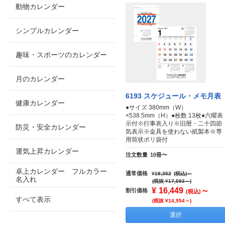
動物カレンダー
シンプルカレンダー
趣味・スポーツのカレンダー
月のカレンダー
6193 スケジュール・メモ月表
健康カレンダー
●サイズ 380mm（W）
×538.5mm（H）●枚数 13枚●六曜表
示付※行事表入り※旧暦・二十四節
防災・安全カレンダー
気表示※金具を使わない紙製本※専
用筒状ポリ袋付
運気上昇カレンダー
注文数量
10冊〜
卓上カレンダー フルカラー
通常価格
¥19,352
(税込)
～
名入れ
(税抜 ¥17,593～)
¥
16,449
～
割引価格
(税込)
すべて表示
(税抜 ¥14,954～)
選択