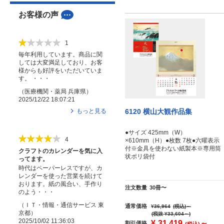
お客様の声
1
毎年利用しています。商品に関
しては大変満足しており、お客
様からも好評をいただいていま
す。 ・・・
（
医療機関・薬局
兵庫県
）
2025/12/22 18:07:21
もっと見る
6120 横山大観作品集
●サイズ 425mm（W）
4
×610mm（H）●枚数 7枚●六曜表示
付※金具を使わない紙製本※専用筒
クラフトのカレンダーを気に入
状ポリ袋付
ってます。
時代はペーパーレスですが、カ
レンダーを使った営業を続けて
おります。紙の風合い、手作り
注文数量
30冊〜
のよう・・・
（
ＩＴ・情報・通信サービス
東
通常価格
¥36,964
(税込)
～
京都
）
(税抜 ¥33,604～)
2025/10/02 11:36:03
¥
31,419
～
割引価格