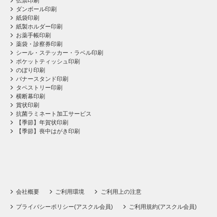
伝票印刷
ダンボール印刷
紙袋印刷
紙製ホルダー印刷
お薬手帳印刷
薬袋・診察券印刷
シール・ステッカー・ラベル印刷
ポケットティッシュ印刷
のぼり印刷
バナースタンド印刷
タペストリー印刷
横断幕印刷
賞状印刷
抗菌ラミネート加工サービス
【季節】年賀状印刷
【季節】喪中はがき印刷
会社概要
ご利用環境
ご利用上の注意
プライバシーポリシー(アスクル会員)
ご利用規約(アスクル会員)