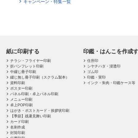
キャンペーン・特集一覧
紙に印刷する
印鑑・はんこを作成
チラシ・フライヤー印刷
住所印
折パンフレット印刷
シヤチハタ・浸透印
中綴じ冊子印刷
ゴム印
綴じ無し冊子印刷（スクラム製本）
印鑑・実印
資料印刷
インク・朱肉・印鑑ケース等
ポスター印刷
パネル印刷・卓上パネル印刷
メニュー印刷
卓上POP印刷
はがき・ポストカード・挨拶状印刷
【季節】残暑見舞い印刷
カード印刷
名刺作成
封筒印刷