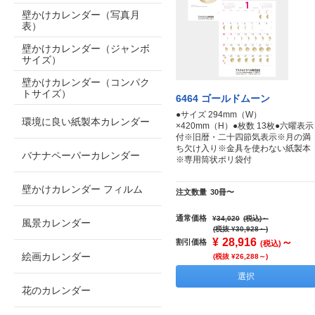
壁かけカレンダー（写真月
表）
壁かけカレンダー（ジャンボ
サイズ）
壁かけカレンダー（コンパク
トサイズ）
6464 ゴールドムーン
●サイズ 294mm（W）
環境に良い紙製本カレンダー
×420mm（H）●枚数 13枚●六曜表示
付※旧暦・二十四節気表示※月の満
ち欠け入り※金具を使わない紙製本
バナナペーパーカレンダー
※専用筒状ポリ袋付
壁かけカレンダー フィルム
注文数量
30冊〜
通常価格
¥34,020
(税込)
～
風景カレンダー
(税抜 ¥30,928～)
¥
28,916
～
割引価格
(税込)
絵画カレンダー
(税抜 ¥26,288～)
選択
花のカレンダー