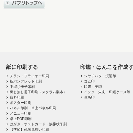
紙に印刷する
印鑑・はんこを作成
チラシ・フライヤー印刷
シヤチハタ・浸透印
折パンフレット印刷
ゴム印
中綴じ冊子印刷
印鑑・実印
綴じ無し冊子印刷（スクラム製本）
インク・朱肉・印鑑ケース等
資料印刷
住所印
ポスター印刷
パネル印刷・卓上パネル印刷
メニュー印刷
卓上POP印刷
はがき・ポストカード・挨拶状印刷
【季節】残暑見舞い印刷