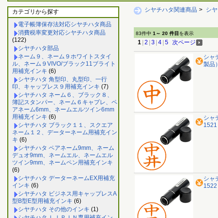
シヤチハタ関連商品
>
シヤ
カテゴリから探す
電子帳簿保存法対応シヤチハタ商品
消費税率変更対応シヤチハタ商品
83件中
1～ 20 件目
を表示
(122)
1
|
2
|
3
|
4
|
5
次ページ
シヤチハタ部品
ネーム９、ネーム９ホワイトスタイ
シャチ
ル、ネーム９VIVO/ブラック11ブライト
製品
用補充インキ
(6)
シヤチハタ 角型印、丸型印、一行
印、キャップレス９用補充インキ
(7)
シヤチハタ ネーム６、ブラック８、
簿記スタンパー、ネーム６キャプレ、ペ
アネーム6mm、ネームエルツイン6mm
用補充インキ
(6)
シャ
シヤチハタ ブラック１１、スクエア
152
ネーム１２、データーネーム用補充イン
キ
(6)
シヤチハタ ペアネーム9mm、ネーム
デュオ9mm、ネームエル、ネームエル
ツイン9mm、ネームペン用補充インキ
(6)
シヤチハタ データーネームEX用補充
シャ
インキ
(6)
152
シヤチハタ ビジネス用キャップレスA
型B型E型用補充インキ
(6)
シヤチハタ その他のインキ
(1)
シヤチハタ ＬＩＰＩＮ専用補充イン