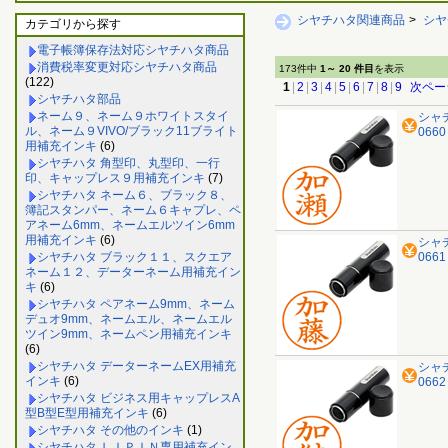
シヤチハタ関連商品
>
シヤ
カテゴリから探す
電子帳簿保存法対応シヤチハタ商品
消費税率変更対応シヤチハタ商品
173件中
1～ 20 件目
を表示
(122)
1
|
2
|
3
|
4
|
5
|
6
|
7
|
8
|
9
次ペー
シヤチハタ部品
ネーム９、ネーム９ホワイトスタイ
シャ
ル、ネーム９VIVO/ブラック11ブライト
066
用補充インキ
(6)
シヤチハタ 角型印、丸型印、一行
印、キャップレス９用補充インキ
(7)
シヤチハタ ネーム６、ブラック８、
簿記スタンパー、ネーム６キャプレ、ペ
アネーム6mm、ネームエルツイン6mm
用補充インキ
(6)
シャ
シヤチハタ ブラック１１、スクエア
066
ネーム１２、データーネーム用補充イン
キ
(6)
シヤチハタ ペアネーム9mm、ネーム
デュオ9mm、ネームエル、ネームエル
ツイン9mm、ネームペン用補充インキ
(6)
シヤチハタ データーネームEX用補充
シャ
インキ
(6)
066
シヤチハタ ビジネス用キャップレスA
型B型E型用補充インキ
(6)
シヤチハタ その他のインキ
(1)
シヤチハタ ＬＩＰＩＮ専用補充イン