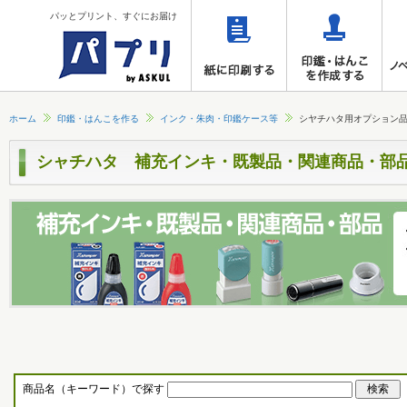
パッとプリント、すぐにお届け
ホーム
印鑑・はんこを作る
インク・朱肉・印鑑ケース等
シヤチハタ用オプション
シャチハタ 補充インキ・既製品・関連商品・部
商品名（キーワード）で探す