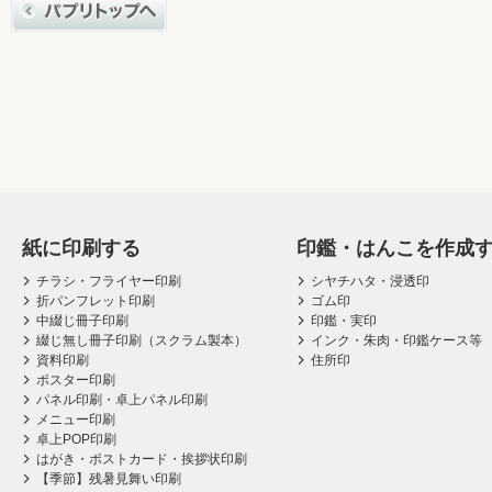
紙に印刷する
印鑑・はんこを作成
チラシ・フライヤー印刷
シヤチハタ・浸透印
折パンフレット印刷
ゴム印
中綴じ冊子印刷
印鑑・実印
綴じ無し冊子印刷（スクラム製本）
インク・朱肉・印鑑ケース等
資料印刷
住所印
ポスター印刷
パネル印刷・卓上パネル印刷
メニュー印刷
卓上POP印刷
はがき・ポストカード・挨拶状印刷
【季節】残暑見舞い印刷