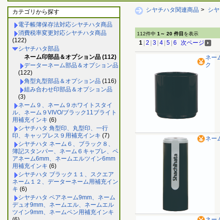
シヤチハタ関連商品
>
シヤ
カテゴリから探す
電子帳簿保存法対応シヤチハタ商品
消費税率変更対応シヤチハタ商品
112件中
1～ 20 件目
を表示
(122)
1
|
2
|
3
|
4
|
5
|
6
次ページ
シヤチハタ部品
ネーム印部品＆オプション品 (112)
ネー
ク
データーネーム部品＆オプション品
(122)
角型丸型部品＆オプション品
(116)
組み合わせ印部品＆オプション品
(3)
ネーム９、ネーム９ホワイトスタイ
ル、ネーム９VIVO/ブラック11ブライト
用補充インキ
(6)
シヤチハタ 角型印、丸型印、一行
印、キャップレス９用補充インキ
(7)
ネー
シヤチハタ ネーム６、ブラック８、
簿記スタンパー、ネーム６キャプレ、ペ
アネーム6mm、ネームエルツイン6mm
用補充インキ
(6)
シヤチハタ ブラック１１、スクエア
ネーム１２、データーネーム用補充イン
キ
(6)
シヤチハタ ペアネーム9mm、ネーム
デュオ9mm、ネームエル、ネームエル
ツイン9mm、ネームペン用補充インキ
(6)
ネー