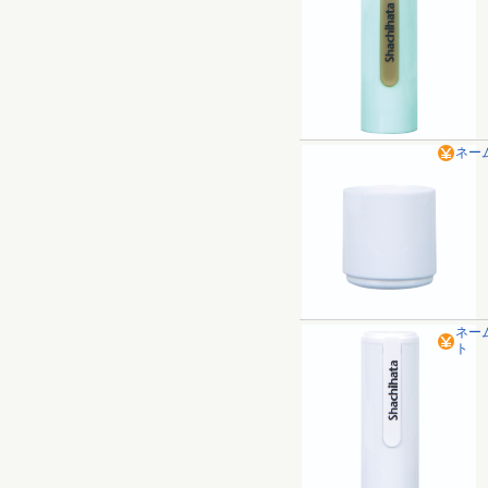
ネー
ネー
ト