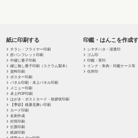
紙に印刷する
印鑑・はんこを作成
チラシ・フライヤー印刷
シヤチハタ・浸透印
折パンフレット印刷
ゴム印
中綴じ冊子印刷
印鑑・実印
綴じ無し冊子印刷（スクラム製本）
インク・朱肉・印鑑ケース等
資料印刷
住所印
ポスター印刷
パネル印刷・卓上パネル印刷
メニュー印刷
卓上POP印刷
はがき・ポストカード・挨拶状印刷
【季節】残暑見舞い印刷
カード印刷
名刺作成
封筒印刷
伝票印刷
紙袋印刷