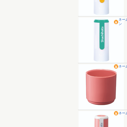
ネー
ン
ネー
ネー