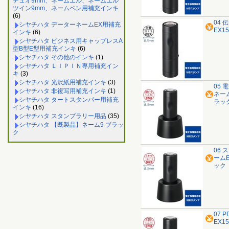
デュオ9mm、ネームエル、ネームエル
ツイン9mm、ネームペン用補充インキ
(6)
04 
シヤチハタ データーネームEX用補充
EX1
インキ
(6)
シヤチハタ ビジネス用キャップレスA
型B型E型用補充インキ
(6)
シヤチハタ その他のインキ
(1)
シヤチハタ ＬＩＰＩＮ専用補充イン
キ
(3)
シヤチハタ 光沢紙用補充インキ
(3)
05 
シヤチハタ 非複写用補充インキ
(1)
ネー
シヤチハタ タートスタンパー用補充
ラッ
インキ
(16)
シヤチハタ スタンプラリー用品
(35)
シヤチハタ 【既製品】ネーム9 ブラッ
ク
06 
ーム
ック
07 
EX