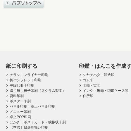
紙に印刷する
印鑑・はんこを作成
チラシ・フライヤー印刷
シヤチハタ・浸透印
折パンフレット印刷
ゴム印
中綴じ冊子印刷
印鑑・実印
綴じ無し冊子印刷（スクラム製本）
インク・朱肉・印鑑ケース等
資料印刷
住所印
ポスター印刷
パネル印刷・卓上パネル印刷
メニュー印刷
卓上POP印刷
はがき・ポストカード・挨拶状印刷
【季節】残暑見舞い印刷