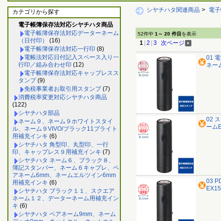
シヤチハタ関連商品
>
電子
カテゴリから探す
電子帳簿保存法対応シヤチハタ商品
電子帳簿保存法対応データーネーム
52件中
1～ 20 件目
を表示
（日付印）
(16)
1
|
2
|
3
次ページ
電子帳簿保存法対応一行印
(8)
電帳法対応日付記入スペース入り一
01 
行印／組み合わせ印
(12)
ネーム
電子帳簿保存法対応キャップレスス
タンプ
(9)
免税事業者お取引用スタンプ
(7)
消費税率変更対応シヤチハタ商品
(122)
シヤチハタ部品
02 
ネーム９、ネーム９ホワイトスタイ
ームE
ル、ネーム９VIVO/ブラック11ブライト
用補充インキ
(6)
シヤチハタ 角型印、丸型印、一行
印、キャップレス９用補充インキ
(7)
シヤチハタ ネーム６、ブラック８、
簿記スタンパー、ネーム６キャプレ、ペ
アネーム6mm、ネームエルツイン6mm
03 
用補充インキ
(6)
EX1
シヤチハタ ブラック１１、スクエア
ネーム１２、データーネーム用補充イン
キ
(6)
シヤチハタ ペアネーム9mm、ネーム