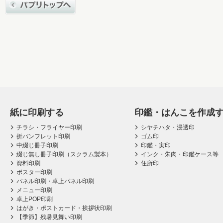
紙に印刷する
印鑑・はんこを作成
チラシ・フライヤー印刷
シヤチハタ・浸透印
折パンフレット印刷
ゴム印
中綴じ冊子印刷
印鑑・実印
綴じ無し冊子印刷（スクラム製本）
インク・朱肉・印鑑ケース等
資料印刷
住所印
ポスター印刷
パネル印刷・卓上パネル印刷
メニュー印刷
卓上POP印刷
はがき・ポストカード・挨拶状印刷
【季節】残暑見舞い印刷