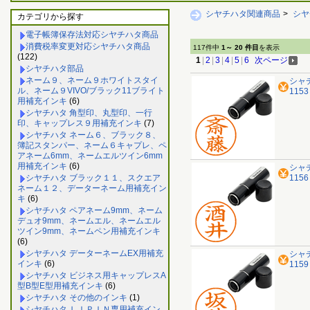
シヤチハタ関連商品
>
シヤ
カテゴリから探す
電子帳簿保存法対応シヤチハタ商品
消費税率変更対応シヤチハタ商品
117件中
1～ 20 件目
を表示
(122)
1
|
2
|
3
|
4
|
5
|
6
次ページ
シヤチハタ部品
ネーム９、ネーム９ホワイトスタイ
シャ
ル、ネーム９VIVO/ブラック11ブライト
115
用補充インキ
(6)
シヤチハタ 角型印、丸型印、一行
印、キャップレス９用補充インキ
(7)
シヤチハタ ネーム６、ブラック８、
簿記スタンパー、ネーム６キャプレ、ペ
アネーム6mm、ネームエルツイン6mm
用補充インキ
(6)
シャ
シヤチハタ ブラック１１、スクエア
115
ネーム１２、データーネーム用補充イン
キ
(6)
シヤチハタ ペアネーム9mm、ネーム
デュオ9mm、ネームエル、ネームエル
ツイン9mm、ネームペン用補充インキ
(6)
シヤチハタ データーネームEX用補充
シャ
インキ
(6)
115
シヤチハタ ビジネス用キャップレスA
型B型E型用補充インキ
(6)
シヤチハタ その他のインキ
(1)
シヤチハタ ＬＩＰＩＮ専用補充イン