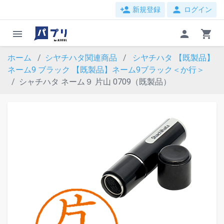
person_add
person
新規登録
ログイン
menu
person
shopping_cart
ホーム
シヤチハタ関連商品
シヤチハタ 【既製品】
ネーム9 ブラック
【既製品】ネーム9ブラック＜か行＞
シャチハタ ネーム９ 片山 0709（既製品）
evron_left
chevron_ri