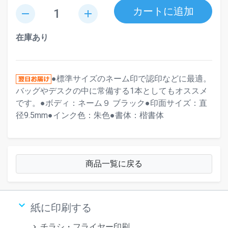
カートに追加
remove
add
在庫あり
●標準サイズのネーム印で認印などに最適。
バッグやデスクの中に常備する1本としてもオススメ
です。●ボディ：ネーム９ ブラック●印面サイズ：直
径9.5mm●インク色：朱色●書体：楷書体
商品一覧に戻る
keyboard_arrow_down
紙に印刷する
チラシ・フライヤー印刷