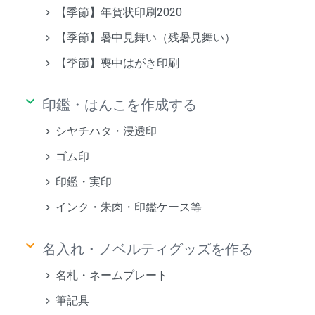
【季節】年賀状印刷2020
【季節】暑中見舞い（残暑見舞い）
【季節】喪中はがき印刷
keyboard_arrow_down
印鑑・はんこを作成する
シヤチハタ・浸透印
ゴム印
印鑑・実印
インク・朱肉・印鑑ケース等
keyboard_arrow_down
名入れ・ノベルティグッズを作る
名札・ネームプレート
筆記具