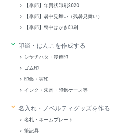
【季節】年賀状印刷2020
【季節】暑中見舞い（残暑見舞い）
【季節】喪中はがき印刷
keyboard_arrow_down
印鑑・はんこを作成する
シヤチハタ・浸透印
ゴム印
印鑑・実印
インク・朱肉・印鑑ケース等
keyboard_arrow_down
名入れ・ノベルティグッズを作る
名札・ネームプレート
筆記具