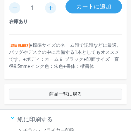
カートに追加
remove
add
在庫あり
●標準サイズのネーム印で認印などに最適。
バッグやデスクの中に常備する1本としてもオススメ
です。●ボディ：ネーム９ ブラック●印面サイズ：直
径9.5mm●インク色：朱色●書体：楷書体
商品一覧に戻る
keyboard_arrow_down
紙に印刷する
チラシ・フライヤー印刷