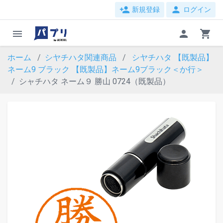
person_add
person
新規登録
ログイン
menu
person
shopping_cart
ホーム
シヤチハタ関連商品
シヤチハタ 【既製品】
ネーム9 ブラック
【既製品】ネーム9ブラック＜か行＞
シャチハタ ネーム９ 勝山 0724（既製品）
evron_left
chevron_ri