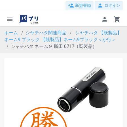
person_add
person
新規登録
ログイン
menu
person
shopping_cart
ホーム
シヤチハタ関連商品
シヤチハタ 【既製品】
ネーム9 ブラック
【既製品】ネーム9ブラック＜か行＞
シャチハタ ネーム９ 勝田 0717（既製品）
evron_left
chevron_ri