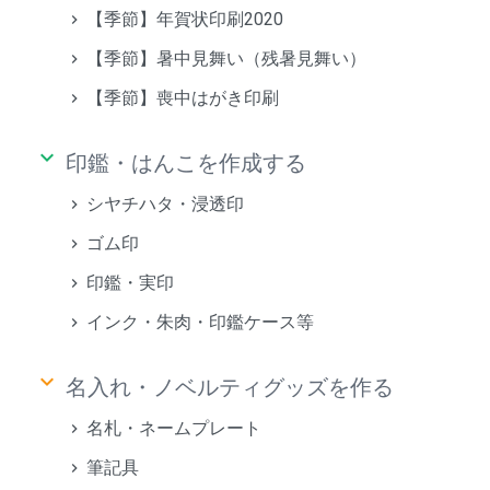
【季節】年賀状印刷2020
【季節】暑中見舞い（残暑見舞い）
【季節】喪中はがき印刷
keyboard_arrow_down
印鑑・はんこを作成する
シヤチハタ・浸透印
ゴム印
印鑑・実印
インク・朱肉・印鑑ケース等
keyboard_arrow_down
名入れ・ノベルティグッズを作る
名札・ネームプレート
筆記具