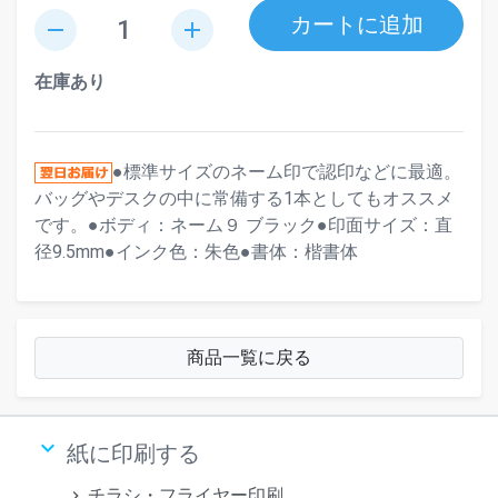
カートに追加
remove
add
在庫あり
●標準サイズのネーム印で認印などに最適。
バッグやデスクの中に常備する1本としてもオススメ
です。●ボディ：ネーム９ ブラック●印面サイズ：直
径9.5mm●インク色：朱色●書体：楷書体
商品一覧に戻る
keyboard_arrow_down
紙に印刷する
チラシ・フライヤー印刷