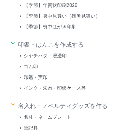
【季節】年賀状印刷2020
【季節】暑中見舞い（残暑見舞い）
【季節】喪中はがき印刷
keyboard_arrow_down
印鑑・はんこを作成する
シヤチハタ・浸透印
ゴム印
印鑑・実印
インク・朱肉・印鑑ケース等
keyboard_arrow_down
名入れ・ノベルティグッズを作る
名札・ネームプレート
筆記具