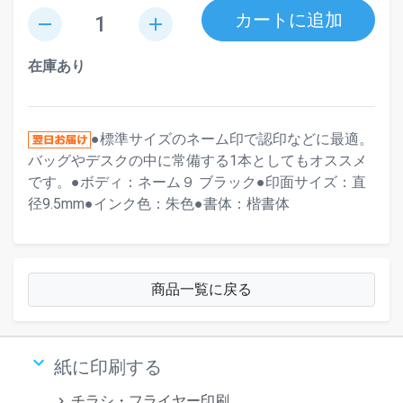
カートに追加
remove
add
在庫あり
●標準サイズのネーム印で認印などに最適。
バッグやデスクの中に常備する1本としてもオススメ
です。●ボディ：ネーム９ ブラック●印面サイズ：直
径9.5mm●インク色：朱色●書体：楷書体
商品一覧に戻る
keyboard_arrow_down
紙に印刷する
チラシ・フライヤー印刷