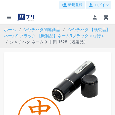
person_add
person
新規登録
ログイン
menu
person
shopping_cart
ホーム
シヤチハタ関連商品
シヤチハタ 【既製品】
ネーム9 ブラック
【既製品】ネーム9ブラック＜な行＞
シャチハタ ネーム９ 中田 1528（既製品）
evron_left
chevron_ri