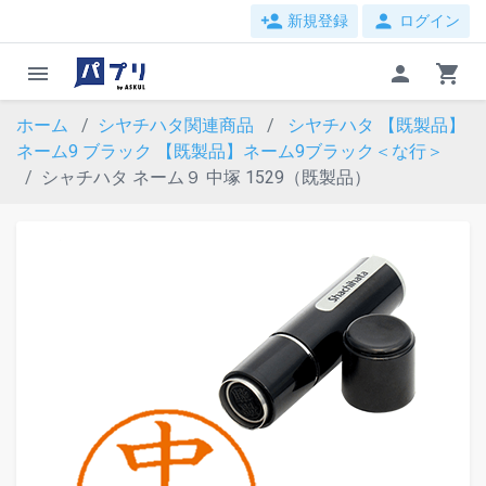
person_add
person
新規登録
ログイン
menu
person
shopping_cart
ホーム
シヤチハタ関連商品
シヤチハタ 【既製品】
ネーム9 ブラック
【既製品】ネーム9ブラック＜な行＞
シャチハタ ネーム９ 中塚 1529（既製品）
evron_left
chevron_ri