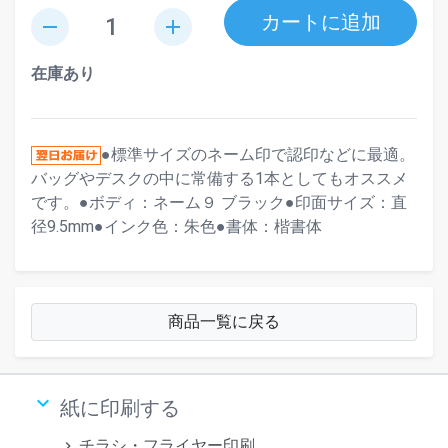
カートに追加
remove
add
在庫あり
●標準サイズのネーム印で認印などに最適。
バッグやデスクの中に常備する1本としてもオススメ
です。●ボディ：ネーム９ ブラック●印面サイズ：直
径9.5mm●インク色：朱色●書体：楷書体
商品一覧に戻る
keyboard_arrow_down
紙に印刷する
チラシ・フライヤー印刷