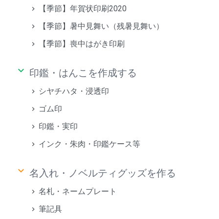
【季節】年賀状印刷2020
【季節】暑中見舞い（残暑見舞い）
【季節】喪中はがき印刷
keyboard_arrow_down
印鑑・はんこを作成する
シヤチハタ・浸透印
ゴム印
印鑑・実印
インク・朱肉・印鑑ケース等
keyboard_arrow_down
名入れ・ノベルティグッズを作る
名札・ネームプレート
筆記具