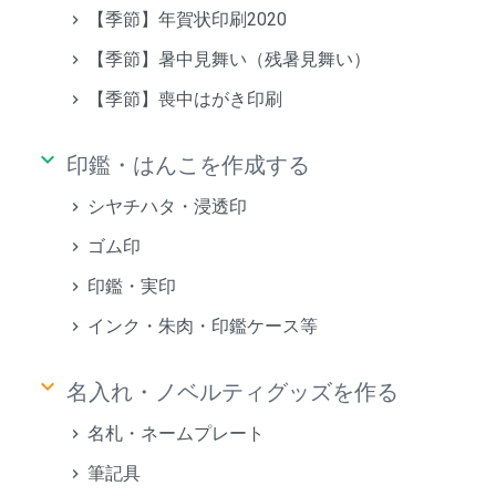
【季節】年賀状印刷2020
【季節】暑中見舞い（残暑見舞い）
【季節】喪中はがき印刷
keyboard_arrow_down
印鑑・はんこを作成する
シヤチハタ・浸透印
ゴム印
印鑑・実印
インク・朱肉・印鑑ケース等
keyboard_arrow_down
名入れ・ノベルティグッズを作る
名札・ネームプレート
筆記具