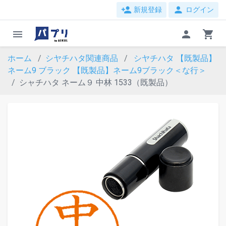
person_add
person
新規登録
ログイン
menu
person
shopping_cart
ホーム
シヤチハタ関連商品
シヤチハタ 【既製品】
ネーム9 ブラック
【既製品】ネーム9ブラック＜な行＞
シャチハタ ネーム９ 中林 1533（既製品）
evron_left
chevron_ri