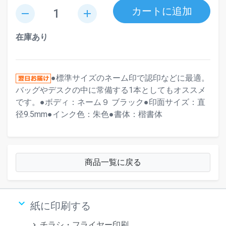
カートに追加
remove
add
在庫あり
●標準サイズのネーム印で認印などに最適。
バッグやデスクの中に常備する1本としてもオススメ
です。●ボディ：ネーム９ ブラック●印面サイズ：直
径9.5mm●インク色：朱色●書体：楷書体
商品一覧に戻る
keyboard_arrow_down
紙に印刷する
チラシ・フライヤー印刷