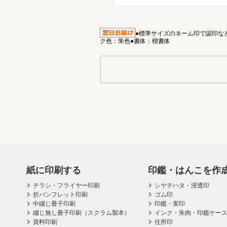
●標準サイズのネーム印で認印など
ク色：朱色●書体：楷書体
紙に印刷する
印鑑・はんこを作
チラシ・フライヤー印刷
シヤチハタ・浸透印
折パンフレット印刷
ゴム印
中綴じ冊子印刷
印鑑・実印
綴じ無し冊子印刷（スクラム製本）
インク・朱肉・印鑑ケー
資料印刷
住所印