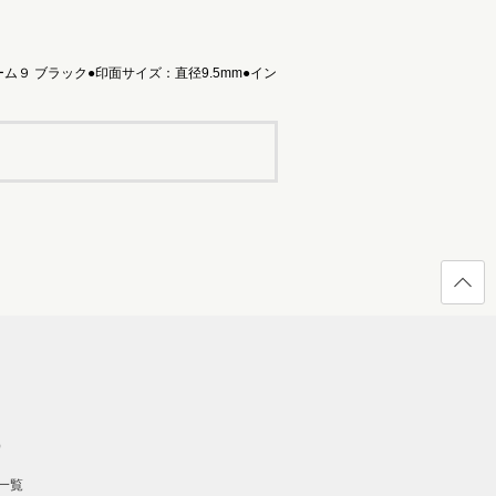
９ ブラック●印面サイズ：直径9.5mm●イン
ページ
の先頭
へ戻る
）
一覧