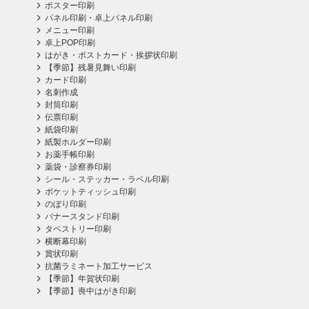
ポスター印刷
パネル印刷・卓上パネル印刷
メニュー印刷
卓上POP印刷
はがき・ポストカード・挨拶状印刷
【季節】残暑見舞い印刷
カード印刷
名刺作成
封筒印刷
伝票印刷
紙袋印刷
紙製ホルダー印刷
お薬手帳印刷
薬袋・診察券印刷
シール・ステッカー・ラベル印刷
ポケットティッシュ印刷
のぼり印刷
バナースタンド印刷
タペストリー印刷
横断幕印刷
賞状印刷
抗菌ラミネート加工サービス
【季節】年賀状印刷
【季節】喪中はがき印刷