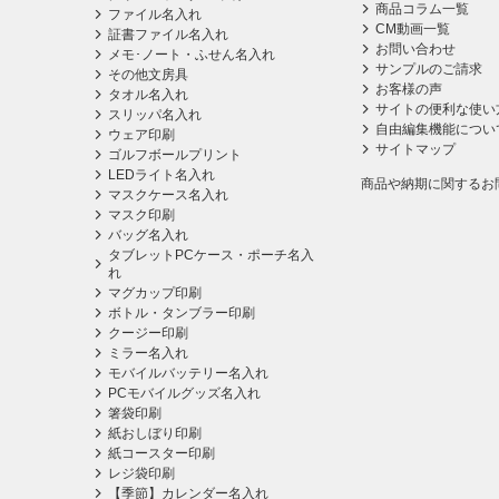
商品コラム一覧
ファイル名入れ
CM動画一覧
証書ファイル名入れ
お問い合わせ
メモ･ノート・ふせん名入れ
サンプルのご請求
その他文房具
お客様の声
タオル名入れ
サイトの便利な使い
スリッパ名入れ
自由編集機能につい
ウェア印刷
サイトマップ
ゴルフボールプリント
LEDライト名入れ
商品や納期に関するお
マスクケース名入れ
マスク印刷
バッグ名入れ
タブレットPCケース・ポーチ名入
れ
マグカップ印刷
ボトル・タンブラー印刷
クージー印刷
ミラー名入れ
モバイルバッテリー名入れ
PCモバイルグッズ名入れ
箸袋印刷
紙おしぼり印刷
紙コースター印刷
レジ袋印刷
【季節】カレンダー名入れ