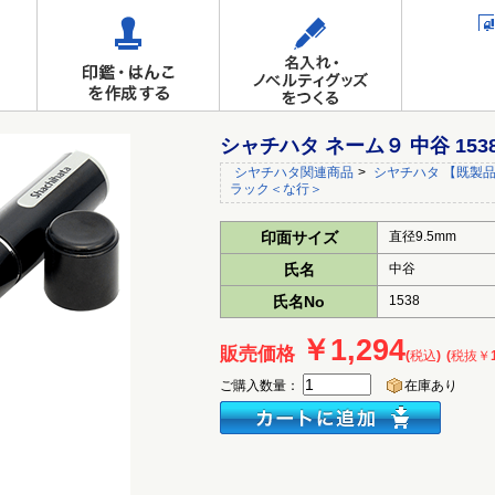
シャチハタ ネーム９ 中谷 15
シヤチハタ関連商品
>
シヤチハタ 【既製品
ラック＜な行＞
印面サイズ
直径9.5mm
氏名
中谷
氏名No
1538
￥1,294
販売価格
(税込)
(税抜￥1
ご購入数量：
在庫あり