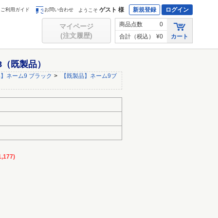
ゲスト 様
新規登録
ログイン
ご利用ガイド
お問い合わせ
ようこそ
商品点数
0
マイページ
(注文履歴)
合計（税込）
¥0
カート
38（既製品）
】ネーム9 ブラック
>
【既製品】ネーム9ブ
,177)