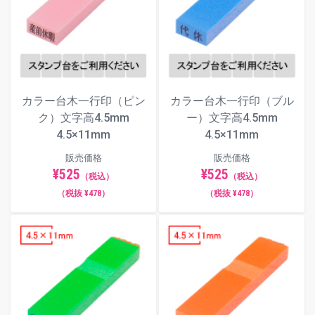
ます。
フォント（書体）サンプル
楷書体
カラー台木一行印（ピン
カラー台木一行印（ブル
ク）文字高4.5mm
ー）文字高4.5mm
4.5×11mm
4.5×11mm
明朝体
販売価格
販売価格
¥525
¥525
（税込）
（税込）
（税抜 ¥478）
（税抜 ¥478）
角ゴシック体
丸ゴシック体