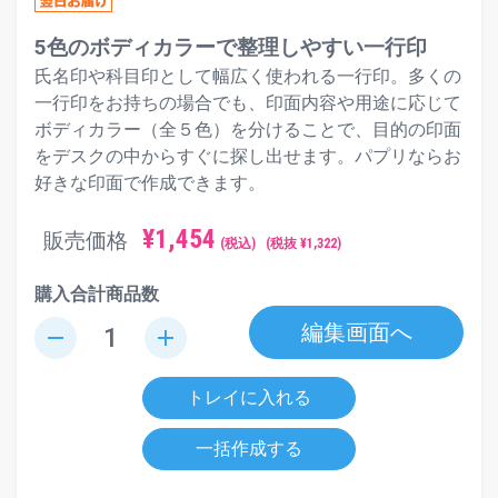
5色のボディカラーで整理しやすい一行印
氏名印や科目印として幅広く使われる一行印。多くの
一行印をお持ちの場合でも、印面内容や用途に応じて
ボディカラー（全５色）を分けることで、目的の印面
をデスクの中からすぐに探し出せます。パプリならお
好きな印面で作成できます。
¥
1,454
販売価格
(税込)
(税抜 ¥
1,322
)
購入合計商品数
編集画面へ
remove
add
トレイに入れる
一括作成する