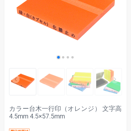
evron_left
chevr
keyboard_arrow_left
keyboard_arrow_right
カラー台木一行印（オレンジ） 文字高
4.5mm 4.5×57.5mm