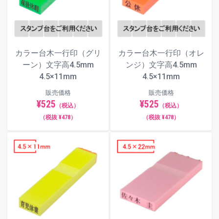
古印体
カラー台木一行印（グリ
カラー台木一行印（オレ
毛筆体
ーン）文字高4.5mm
ンジ）文字高4.5mm
4.5×11mm
4.5×11mm
販売価格
販売価格
¥525
¥525
ポップ体
（税込）
（税込）
（税抜 ¥478）
（税抜 ¥478）