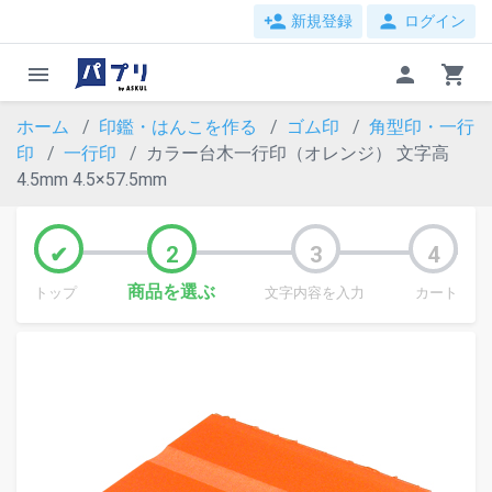
person_add
person
新規登録
ログイン
menu
person
shopping_cart
ホーム
印鑑・はんこを作る
ゴム印
角型印・一行
印
一行印
カラー台木一行印（オレンジ） 文字高
4.5mm 4.5×57.5mm
商品を選ぶ
トップ
文字内容を入力
カート