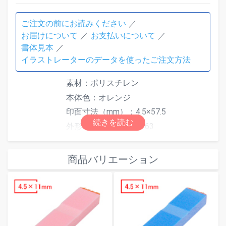
ご注文の前にお読みください
お届けについて
お支払いについて
書体見本
イラストレーターのデータを使ったご注文方法
素材：ポリスチレン
本体色：オレンジ
印面寸法（mm）：4.5×57.5
外形寸法（mm）：6×63
最大文字数は印面サイズにより異なり
仕様
ます。文字数超過で「はみ出しエラ
商品バリエーション
ー」となった場合は、自由編集機能で
文字数またはサイズを調整してくださ
い。
別途スタンプ台をご使用ください。ス
タンプ台は
こちら
からご注文いただけ