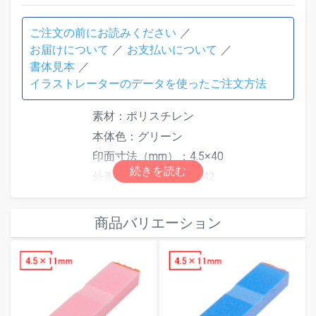
ご注文の前にお読みください
お届けについて
お支払いについて
書体見本
イラストレーターのデータを使ったご注文方法
素材：ポリスチレン
本体色：グリーン
印面寸法（mm）：4.5×40
外形寸法（mm）：6×42
最大文字数は印面サイズにより異なり
仕様
ます。文字数超過で「はみ出しエラ
商品バリエーション
ー」となった場合は、自由編集機能で
文字数またはサイズを調整してくださ
い。
別途スタンプ台をご使用ください。ス
タンプ台は
こちら
からご注文いただけ