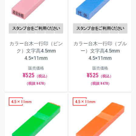
ます。
フォント（書体）サンプル
楷書体
カラー台木一行印（ピン
カラー台木一行印（ブル
ク）文字高4.5mm
ー）文字高4.5mm
4.5×11mm
4.5×11mm
明朝体
販売価格
販売価格
¥525
¥525
（税込）
（税込）
（税抜 ¥478）
（税抜 ¥478）
角ゴシック体
丸ゴシック体