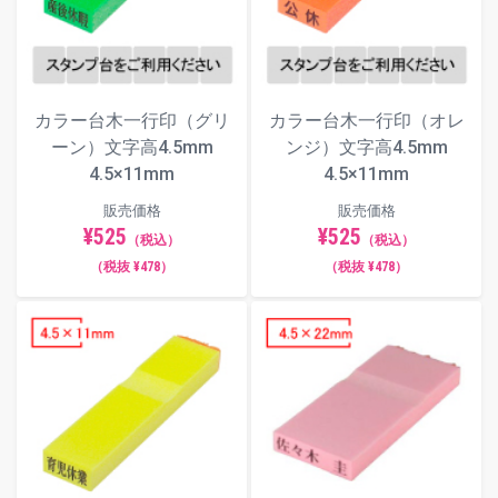
古印体
カラー台木一行印（グリ
カラー台木一行印（オレ
毛筆体
ーン）文字高4.5mm
ンジ）文字高4.5mm
4.5×11mm
4.5×11mm
販売価格
販売価格
¥525
¥525
ポップ体
（税込）
（税込）
（税抜 ¥478）
（税抜 ¥478）