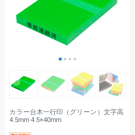
evron_left
chevr
keyboard_arrow_left
keyboard_arrow_right
カラー台木一行印（グリーン）文字高
4.5mm 4.5×40mm