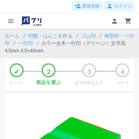
person_add
person
新規登録
ログイン
menu
person
shopping_cart
ホーム
印鑑・はんこを作る
ゴム印
角型印・一行
印
一行印
カラー台木一行印（グリーン）文字高
4.5mm 4.5×40mm
商品を選ぶ
トップ
文字内容を入力
カート