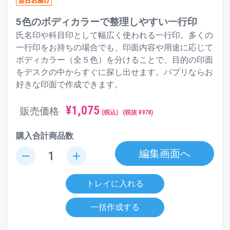
5色のボディカラーで整理しやすい一行印
氏名印や科目印として幅広く使われる一行印。多くの
一行印をお持ちの場合でも、印面内容や用途に応じて
ボディカラー（全５色）を分けることで、目的の印面
をデスクの中からすぐに探し出せます。パプリならお
好きな印面で作成できます。
¥
1,075
販売価格
(税込)
(税抜 ¥
978
)
購入合計商品数
編集画面へ
remove
add
トレイに入れる
一括作成する