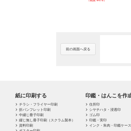
（税抜 ¥478）
前の画面へ戻る
紙に印刷する
印鑑・はんこを作
チラシ・フライヤー印刷
住所印
折パンフレット印刷
シヤチハタ・浸透印
中綴じ冊子印刷
ゴム印
綴じ無し冊子印刷（スクラム製本）
印鑑・実印
資料印刷
インク・朱肉・印鑑ケー
ポスター印刷