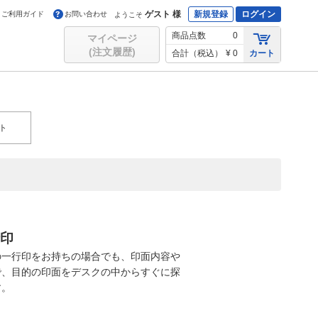
ゲスト 様
新規登録
ログイン
ご利用ガイド
お問い合わせ
ようこそ
商品点数
0
マイページ
(注文履歴)
合計（税込）
¥ 0
カート
ト
行印
の一行印をお持ちの場合でも、印面内容や
で、目的の印面をデスクの中からすぐに探
す。