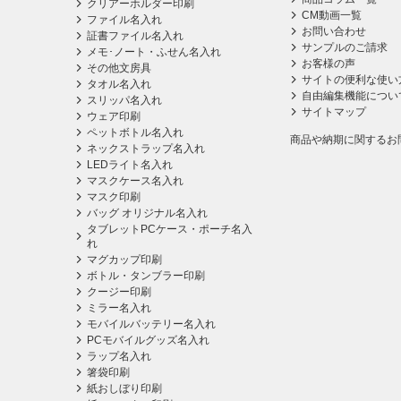
クリアーホルダー印刷
CM動画一覧
ファイル名入れ
お問い合わせ
証書ファイル名入れ
サンプルのご請求
メモ･ノート・ふせん名入れ
お客様の声
その他文房具
サイトの便利な使い
タオル名入れ
自由編集機能につい
スリッパ名入れ
サイトマップ
ウェア印刷
ペットボトル名入れ
商品や納期に関するお
ネックストラップ名入れ
LEDライト名入れ
マスクケース名入れ
マスク印刷
バッグ オリジナル名入れ
タブレットPCケース・ポーチ名入
れ
マグカップ印刷
ボトル・タンブラー印刷
クージー印刷
ミラー名入れ
モバイルバッテリー名入れ
PCモバイルグッズ名入れ
ラップ名入れ
箸袋印刷
紙おしぼり印刷