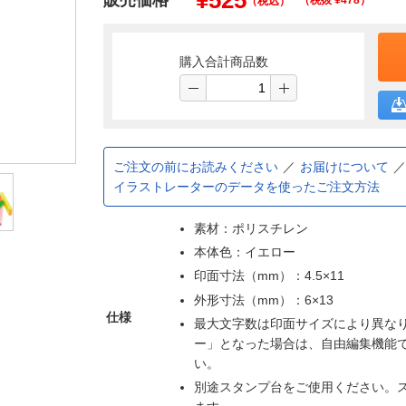
¥
525
販売価格
（税抜 ¥
478
）
（税込）
購入合計商品数
ご注文の前にお読みください
お届けについて
イラストレーターのデータを使ったご注文方法
素材：ポリスチレン
本体色：イエロー
印面寸法（mm）：4.5×11
外形寸法（mm）：6×13
仕様
最大文字数は印面サイズにより異な
ー」となった場合は、自由編集機能
い。
別途スタンプ台をご使用ください。