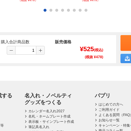
（税抜 ¥478）
（税抜 ¥478）
購入合計商品数
販売価格
¥
525
(税込)
(税抜 ¥
478
)
成する
名入れ・ノベルティ
パプリ
グッズをつくる
はじめての方へ
ご利用ガイド
カレンダー名入れ2027
よくある質問（FAQ
名札・ネームプレート作成
お知らせ一覧
表示板・サインプレート作成
ス等
キャンペーン・特集
筆記具名入れ
商品コラム一覧