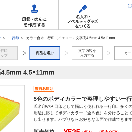
ン
一行印
カラー台木一行印（イエロー）文字高4.5mm 4.5×11mm
一行印
文字内容を
商品を選ぶ
カー
トップ
入力する
mm 4.5×11mm
5色のボディカラーで整理しやすい一
氏名印や科目印として幅広く使われる一行印。多く
用途に応じてボディカラー（全５色）を分けること
し出せます。パプリならお好きな印面で作成できま