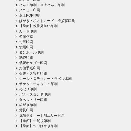
パネル印刷・卓上パネル印刷
メニュー印刷
卓上POP印刷
はがき・ポストカード・挨拶状印刷
【季節】残暑見舞い印刷
カード印刷
名刺作成
封筒印刷
伝票印刷
ダンボール印刷
紙袋印刷
紙製ホルダー印刷
お薬手帳印刷
薬袋・診察券印刷
シール・ステッカー・ラベル印刷
ポケットティッシュ印刷
のぼり印刷
バナースタンド印刷
タペストリー印刷
横断幕印刷
賞状印刷
抗菌ラミネート加工サービス
【季節】年賀状印刷
【季節】喪中はがき印刷