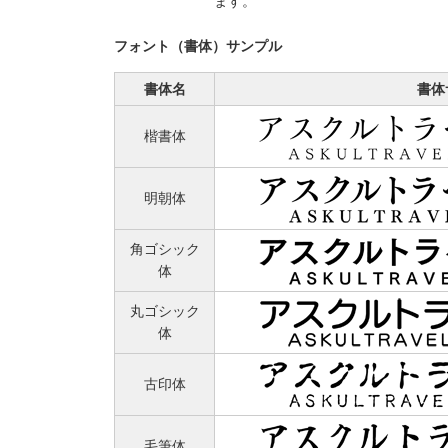
ます。
フォント（書体）サンプル
書体名
書体
楷書体
明朝体
角ゴシック
体
丸ゴシック
体
古印体
毛筆体