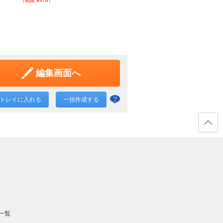
（税抜 ¥478）
（税抜 ¥478）
編集画面へ
トレイに入れる
一括作成する
一括
作成
と
ページ
の先頭
は？
へ戻る
）
一覧