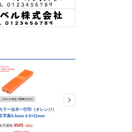
カラー台木一行印（オレンジ）
カラー台木一行印（イエロー）
Next
カラ
文字高4.5mm 4.5×11mm
文字高4.5mm 4.5×11mm
字高4.
¥525
¥525
販売価格
販売価格
販売価
（税込）
（税込）