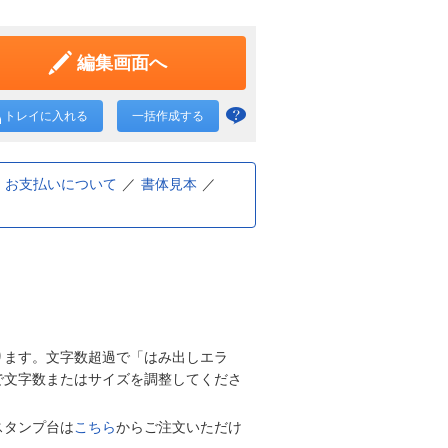
編集画面へ
トレイに入れる
一括作成する
一括
作成
と
お支払いについて
書体見本
は？
ります。文字数超過で「はみ出しエラ
で文字数またはサイズを調整してくださ
スタンプ台は
こちら
からご注文いただけ