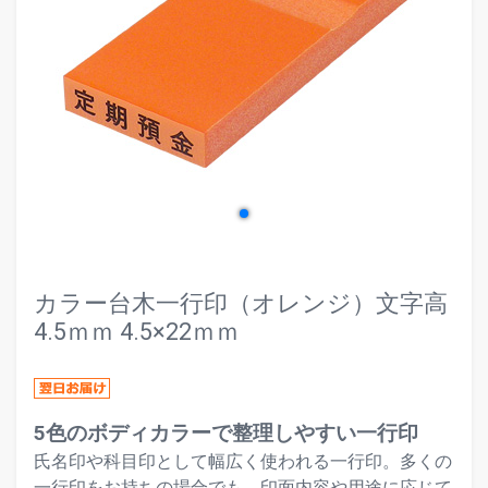
evron_left
chevr
カラー台木一行印（オレンジ）文字高
4.5ｍｍ 4.5×22ｍｍ
5色のボディカラーで整理しやすい一行印
氏名印や科目印として幅広く使われる一行印。多くの
一行印をお持ちの場合でも、印面内容や用途に応じて