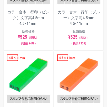
楷書体
カラー台木一行印（ピン
カラー台木一行印（ブル
ク）文字高4.5mm
ー）文字高4.5mm
4.5×11mm
4.5×11mm
明朝体
販売価格
販売価格
¥525
¥525
（税込）
（税込）
（税抜 ¥478）
（税抜 ¥478）
角ゴシック体
丸ゴシック体
古印体