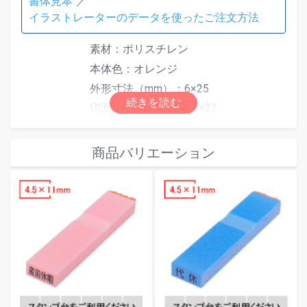
書体見本
イラストレーターのデータを使ったご注文方法
素材：ポリスチレン
本体色：オレンジ
外形寸法（mm）：6×25
印面寸法（mm）：4.5×22
最大文字数は印面サイズにより異なり
仕様
ます。文字数超過で「はみ出しエラ
商品バリエーション
ー」となった場合は、自由編集機能で
文字数またはサイズを調整してくださ
い。
別途スタンプ台をご使用ください。ス
タンプ台は
こちら
からご注文いただけ
ます。
フォント（書体）サンプル