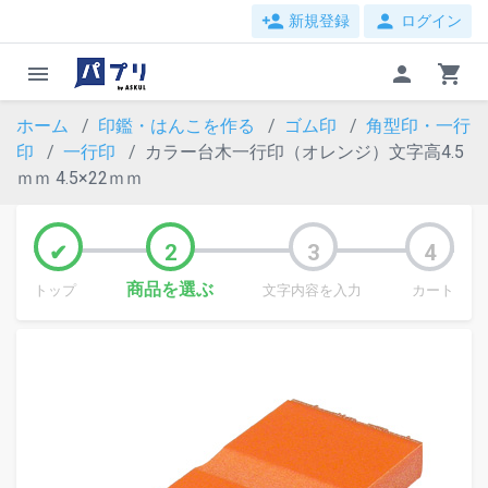
person_add
person
新規登録
ログイン
menu
person
shopping_cart
ホーム
印鑑・はんこを作る
ゴム印
角型印・一行
印
一行印
カラー台木一行印（オレンジ）文字高4.5
ｍｍ 4.5×22ｍｍ
商品を選ぶ
トップ
文字内容を入力
カート