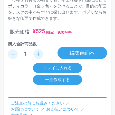
ボディカラー（全５色）を分けることで、目的の印面
をデスクの中からすぐに探し出せます。パプリならお
好きな印面で作成できます。
¥
525
販売価格
(税込)
(税抜 ¥
478
)
購入合計商品数
編集画面へ
remove
add
トレイに入れる
一括作成する
ご注文の前にお読みください
お届けについて
お支払いについて