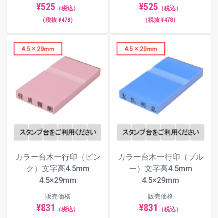
¥525
¥525
（税込）
（税込）
（税抜 ¥478）
（税抜 ¥478）
カラー台木一行印（ピン
カラー台木一行印（ブル
ク）文字高4.5mm
ー）文字高4.5mm
4.5×29mm
4.5×29mm
販売価格
販売価格
¥831
¥831
（税込）
（税込）