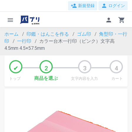
person_add
person
新規登録
ログイン
menu
person
shopping_cart
ホーム
印鑑・はんこを作る
ゴム印
角型印・一行
印
一行印
カラー台木一行印（ピンク）文字高
4.5mm 4.5×57.5mm
商品を選ぶ
トップ
文字内容を入力
カート