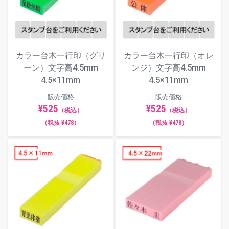
古印体
カラー台木一行印（グリ
カラー台木一行印（オレ
毛筆体
ーン）文字高4.5mm
ンジ）文字高4.5mm
4.5×11mm
4.5×11mm
販売価格
販売価格
¥525
¥525
ポップ体
（税込）
（税込）
（税抜 ¥478）
（税抜 ¥478）