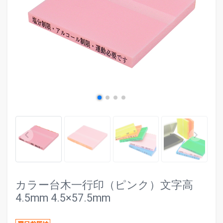
evron_left
chevr
keyboard_arrow_left
keyboard_arrow_right
カラー台木一行印（ピンク）文字高
4.5mm 4.5×57.5mm