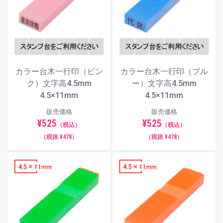
ます。
フォント（書体）サンプル
楷書体
カラー台木一行印（ピン
カラー台木一行印（ブル
ク）文字高4.5mm
ー）文字高4.5mm
4.5×11mm
4.5×11mm
明朝体
販売価格
販売価格
¥525
¥525
（税込）
（税込）
（税抜 ¥478）
（税抜 ¥478）
角ゴシック体
丸ゴシック体