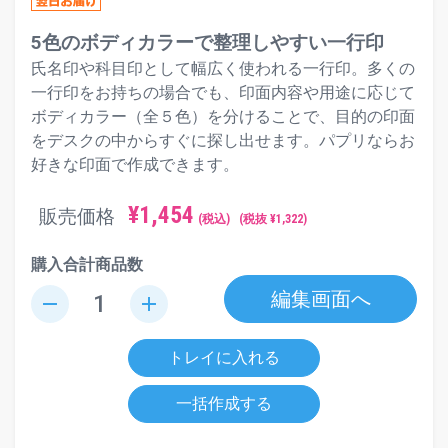
5色のボディカラーで整理しやすい一行印
氏名印や科目印として幅広く使われる一行印。多くの
一行印をお持ちの場合でも、印面内容や用途に応じて
ボディカラー（全５色）を分けることで、目的の印面
をデスクの中からすぐに探し出せます。パプリならお
好きな印面で作成できます。
¥
1,454
販売価格
(税込)
(税抜 ¥
1,322
)
購入合計商品数
編集画面へ
remove
add
トレイに入れる
一括作成する