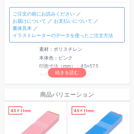
ご注文の前にお読みください
お届けについて
お支払いについて
書体見本
イラストレーターのデータを使ったご注文方法
素材：ポリスチレン
本体色：ピンク
印面寸法（mm）：4.5×57.5
外形寸法（mm）：6×63
最大文字数は印面サイズにより異なり
仕様
ます。文字数超過で「はみ出しエラ
商品バリエーション
ー」となった場合は、自由編集機能で
文字数またはサイズを調整してくださ
い。
別途スタンプ台をご使用ください。ス
タンプ台は
こちら
からご注文いただけ