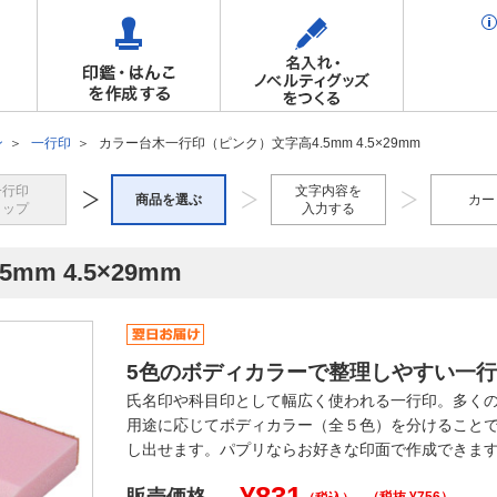
ン
一行印
カラー台木一行印（ピンク）文字高4.5mm 4.5×29mm
一行印
文字内容を
商品を選ぶ
カー
トップ
入力する
m 4.5×29mm
5色のボディカラーで整理しやすい一
氏名印や科目印として幅広く使われる一行印。多く
用途に応じてボディカラー（全５色）を分けること
し出せます。パプリならお好きな印面で作成できま