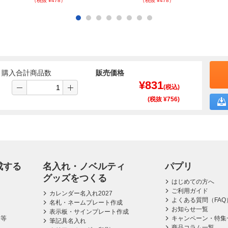
（税抜 ¥478）
（税抜 ¥478）
購入合計商品数
販売価格
¥
831
(税込)
(税抜 ¥
756
)
成する
名入れ・ノベルティ
パプリ
グッズをつくる
はじめての方へ
ご利用ガイド
カレンダー名入れ2027
よくある質問（FAQ
名札・ネームプレート作成
お知らせ一覧
表示板・サインプレート作成
ス等
キャンペーン・特集
筆記具名入れ
商品コラム一覧