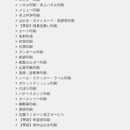
パネル印刷・卓上パネル印刷
メニュー印刷
卓上POP印刷
はがき・ポストカード・挨拶状印刷
【季節】残暑見舞い印刷
カード印刷
名刺作成
封筒印刷
伝票印刷
ダンボール印刷
紙袋印刷
紙製ホルダー印刷
お薬手帳印刷
薬袋・診察券印刷
シール・ステッカー・ラベル印刷
ポケットティッシュ印刷
のぼり印刷
バナースタンド印刷
タペストリー印刷
横断幕印刷
賞状印刷
抗菌ラミネート加工サービス
【季節】年賀状印刷
【季節】喪中はがき印刷