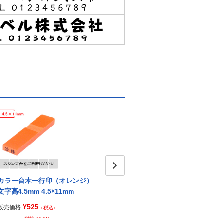
カラー台木一行印（オレンジ）
カラー台木一行印（イエロー）
Next
カラ
文字高4.5mm 4.5×11mm
文字高4.5mm 4.5×11mm
字高4.
¥525
¥525
販売価格
販売価格
販売価
（税込）
（税込）