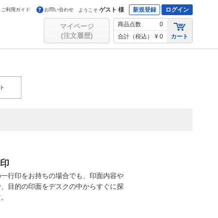
ゲスト 様
新規登録
ログイン
ご利用ガイド
お問い合わせ
ようこそ
商品点数
0
マイページ
(注文履歴)
合計（税込）
¥ 0
カート
ト
行印
の一行印をお持ちの場合でも、印面内容や
で、目的の印面をデスクの中からすぐに探
す。