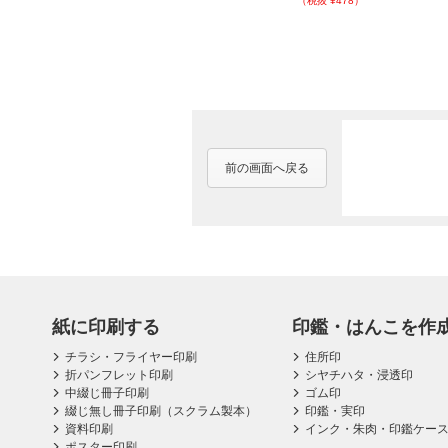
（税抜 ¥478）
前の画面へ戻る
紙に印刷する
印鑑・はんこを作
チラシ・フライヤー印刷
住所印
折パンフレット印刷
シヤチハタ・浸透印
中綴じ冊子印刷
ゴム印
綴じ無し冊子印刷（スクラム製本）
印鑑・実印
資料印刷
インク・朱肉・印鑑ケー
ポスター印刷