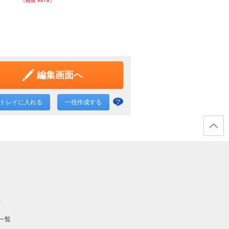
（税抜 ¥478）
（税抜 ¥478）
編集画面へ
トレイに入れる
一括作成する
一括
作成
と
ページ
の先頭
は？
へ戻る
）
一覧