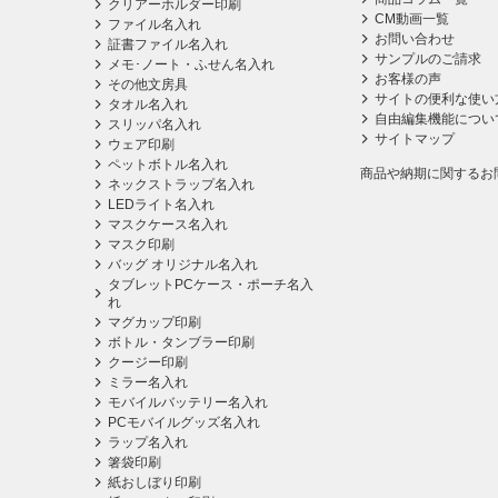
クリアーホルダー印刷
CM動画一覧
ファイル名入れ
お問い合わせ
証書ファイル名入れ
サンプルのご請求
メモ･ノート・ふせん名入れ
お客様の声
その他文房具
サイトの便利な使い
タオル名入れ
自由編集機能につい
スリッパ名入れ
サイトマップ
ウェア印刷
ペットボトル名入れ
商品や納期に関するお
ネックストラップ名入れ
LEDライト名入れ
マスクケース名入れ
マスク印刷
バッグ オリジナル名入れ
タブレットPCケース・ポーチ名入
れ
マグカップ印刷
ボトル・タンブラー印刷
クージー印刷
ミラー名入れ
モバイルバッテリー名入れ
PCモバイルグッズ名入れ
ラップ名入れ
箸袋印刷
紙おしぼり印刷