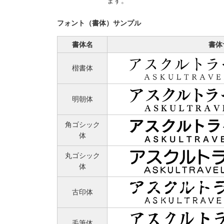
ます。
フォント（書体）サンプル
書体名
書体
楷書体
明朝体
角ゴシック
体
丸ゴシック
体
古印体
毛筆体