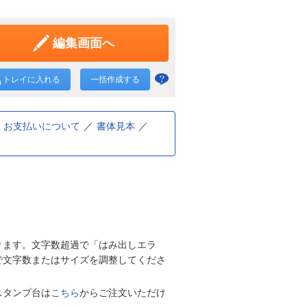
編集画面へ
トレイに入れる
一括作成する
一括
作成
と
お支払いについて
書体見本
は？
ります。文字数超過で「はみ出しエラ
で文字数またはサイズを調整してくださ
スタンプ台は
こちら
からご注文いただけ