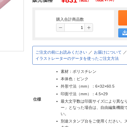
¥
831
販売価格
（税抜 ¥
756
）
（税込）
購入合計商品数
ご注文の前にお読みください
お届けについて
イラストレーターのデータを使ったご注文方法
素材：ポリスチレン
本体色：ピンク
外形寸法（mm）：6×32×60.5
印面寸法（mm）：4.5×29
仕様
最大文字数は印面サイズにより異な
ー」となった場合は、自由編集機能
い。
別途スタンプ台をご使用ください。