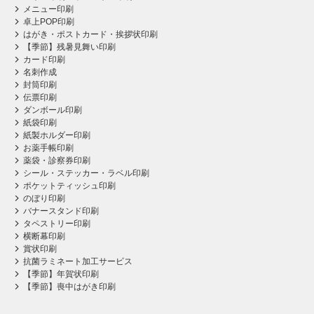
メニュー印刷
卓上POP印刷
はがき・ポストカード・挨拶状印刷
【季節】残暑見舞い印刷
カード印刷
名刺作成
封筒印刷
伝票印刷
ダンボール印刷
紙袋印刷
紙製ホルダー印刷
お薬手帳印刷
薬袋・診察券印刷
シール・ステッカー・ラベル印刷
ポケットティッシュ印刷
のぼり印刷
バナースタンド印刷
タペストリー印刷
横断幕印刷
賞状印刷
抗菌ラミネート加工サービス
【季節】年賀状印刷
【季節】喪中はがき印刷