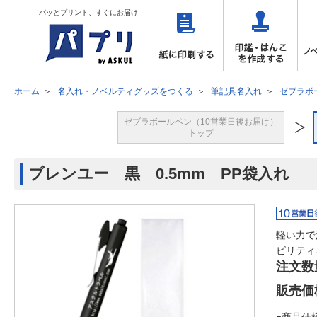
パッとプリント、すぐにお届け
ホーム
名入れ・ノベルティグッズをつくる
筆記具名入れ
ゼブラボ
ゼブラボールペン（10営業日後お届け）
トップ
ブレンユー 黒 0.5mm PP袋入れ
軽い力で
ビリティ
注文数
販売価