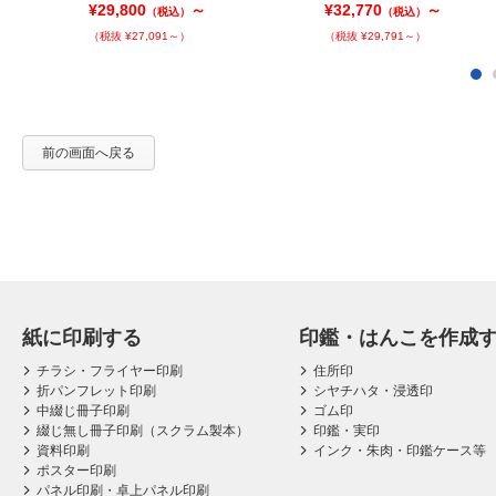
¥29,800
～
¥32,770
～
（税込）
（税込）
（税抜 ¥27,091～）
（税抜 ¥29,791～）
前の画面へ戻る
紙に印刷する
印鑑・はんこを作成
チラシ・フライヤー印刷
住所印
折パンフレット印刷
シヤチハタ・浸透印
中綴じ冊子印刷
ゴム印
綴じ無し冊子印刷（スクラム製本）
印鑑・実印
資料印刷
インク・朱肉・印鑑ケース等
ポスター印刷
パネル印刷・卓上パネル印刷