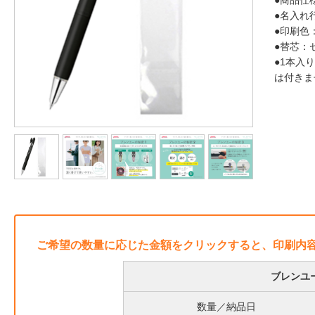
●商品仕
●名入れ
●印刷色
●替芯：
●1本入
は付きま
ご希望の数量に応じた金額をクリックすると、印刷内
ブレンユー
数量／納品日