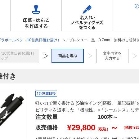
ブラボールペン（10営業日後お届け）
ブレンユー 黒 0.7mm 無料のし袋付
（10営業日後お届け）
文字内容を
商品を選ぶ
トップ
入力する
袋付き
軽い力で濃く書ける [S油性インク]搭載。"筆記振動
ビリティを追求した 「機能性」×「シームレス」な
注文数量
100本
～
¥
29,800
～
販売価格
（税抜 ¥
2
（税込）