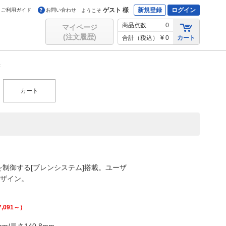
ゲスト 様
新規登録
ログイン
ご利用ガイド
お問い合わせ
ようこそ
商品点数
0
マイページ
(注文履歴)
合計（税込）
¥ 0
カート
き
カート
”を制御する[ブレンシステム]搭載。ユーザ
デザイン。
7,091
～）