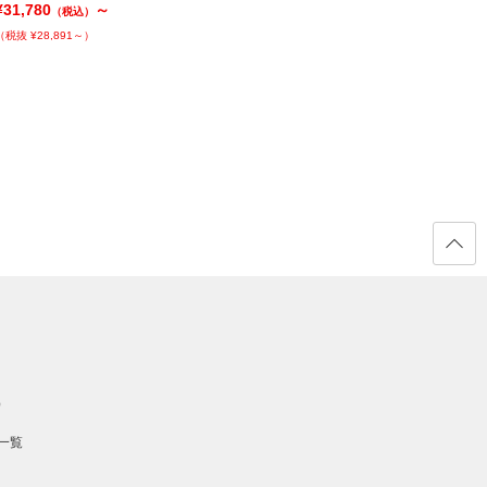
¥31,780
～
¥29,800
～
¥32,7
（税込）
（税込）
（税抜 ¥28,891～）
（税抜 ¥27,091～）
（税抜 ¥
ページ
の先頭
へ戻る
）
一覧