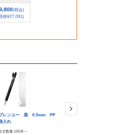
9,800
(税込)
税抜¥27,091)
ブレンユー 黒 0.5mm PP
ブレンユー パープル
ブレ
Next
袋入れ
0.5mm 無料のし袋付き
0.5
注文数量 100本～
注文数量 100本～
注文数量