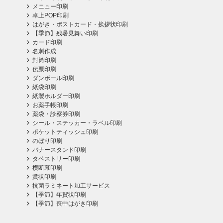
メニュー印刷
卓上POP印刷
はがき・ポストカード・挨拶状印刷
【季節】残暑見舞い印刷
カード印刷
名刺作成
封筒印刷
伝票印刷
ダンボール印刷
紙袋印刷
紙製ホルダー印刷
お薬手帳印刷
薬袋・診察券印刷
シール・ステッカー・ラベル印刷
ポケットティッシュ印刷
のぼり印刷
バナースタンド印刷
タペストリー印刷
横断幕印刷
賞状印刷
抗菌ラミネート加工サービス
【季節】年賀状印刷
【季節】喪中はがき印刷