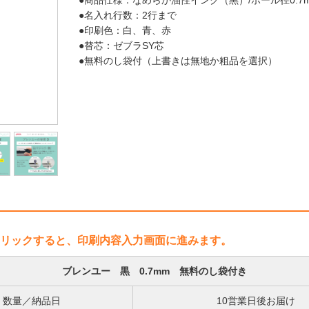
●商品仕様：なめらか油性インク（黒）/ボール径0.7mm
●名入れ行数：2行まで
●印刷色：白、青、赤
●替芯：ゼブラSY芯
●無料のし袋付（上書きは無地か粗品を選択）
リックすると、印刷内容入力画面に進みます。
ブレンユー 黒 0.7mm 無料のし袋付き
数量／納品日
10営業日後お届け