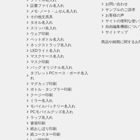
ファイル名入れ
お問い合わせ
証書ファイル名入れ
サンプルのご請求
メモ･ノート・ふせん名入れ
お客様の声
その他文房具
サイトの便利な使い
タオル名入れ
自由編集機能につい
スリッパ名入れ
サイトマップ
ウェア印刷
ペットボトル名入れ
商品や納期に関するお
ネックストラップ名入れ
LEDライト名入れ
マスクケース名入れ
マスク印刷
バッグ オリジナル名入れ
タブレットPCケース・ポーチ名入
れ
マグカップ印刷
ボトル・タンブラー印刷
クージー印刷
ミラー名入れ
モバイルバッテリー名入れ
PCモバイルグッズ名入れ
ラップ名入れ
箸袋印刷
紙おしぼり印刷
紙コースター印刷