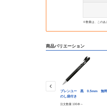
数量は、このあ
商品バリエーション
 名入
ブレンユー 白 0.7mm PP
ブレンユー 黒 0.5mm 無
Prev
袋入れ
のし袋付き
注文数量 100本～
注文数量 100本～