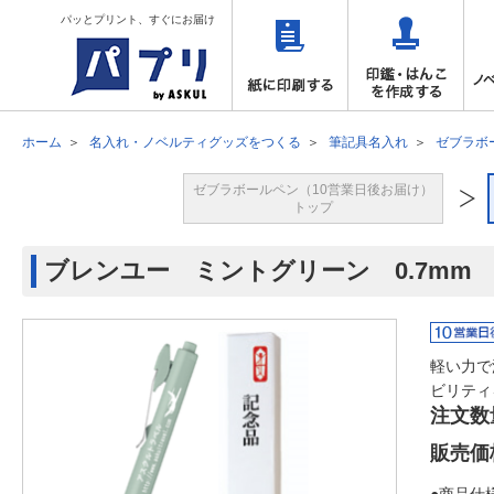
パッとプリント、すぐにお届け
ホーム
名入れ・ノベルティグッズをつくる
筆記具名入れ
ゼブラボ
ゼブラボールペン（10営業日後お届け）
トップ
ブレンユー ミントグリーン 0.7mm
軽い力で
ビリティ
注文数
販売価