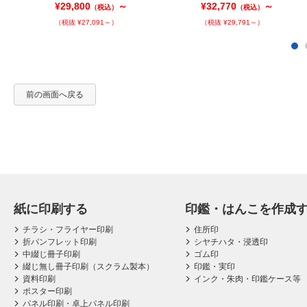
¥29,800
～
¥32,770
～
（税込）
（税込）
（税抜 ¥27,091～）
（税抜 ¥29,791～）
前の画面へ戻る
紙に印刷する
印鑑・はんこを作成
チラシ・フライヤー印刷
住所印
折パンフレット印刷
シヤチハタ・浸透印
中綴じ冊子印刷
ゴム印
綴じ無し冊子印刷（スクラム製本）
印鑑・実印
資料印刷
インク・朱肉・印鑑ケース等
ポスター印刷
パネル印刷・卓上パネル印刷