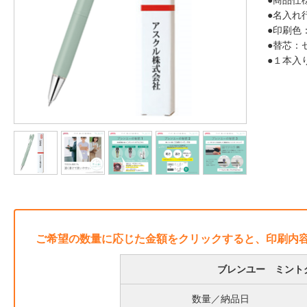
●商品仕
●名入れ
●印刷色
●替芯：
●１本入
ご希望の数量に応じた金額をクリックすると、印刷内
ブレンユー ミントグ
数量／納品日