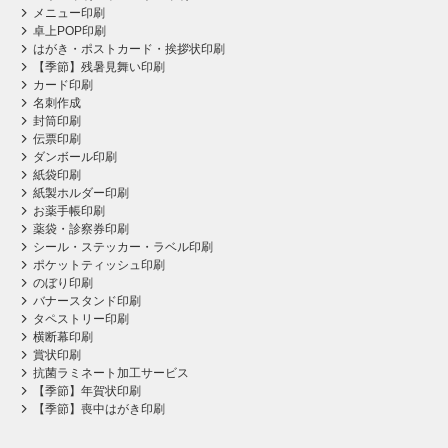
メニュー印刷
卓上POP印刷
はがき・ポストカード・挨拶状印刷
【季節】残暑見舞い印刷
カード印刷
名刺作成
封筒印刷
伝票印刷
ダンボール印刷
紙袋印刷
紙製ホルダー印刷
お薬手帳印刷
薬袋・診察券印刷
シール・ステッカー・ラベル印刷
ポケットティッシュ印刷
のぼり印刷
バナースタンド印刷
タペストリー印刷
横断幕印刷
賞状印刷
抗菌ラミネート加工サービス
【季節】年賀状印刷
【季節】喪中はがき印刷