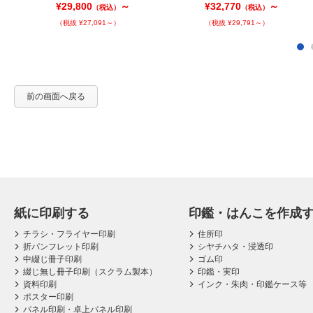
¥29,800
～
¥32,770
～
（税込）
（税込）
（税抜 ¥27,091～）
（税抜 ¥29,791～）
前の画面へ戻る
紙に印刷する
印鑑・はんこを作成
チラシ・フライヤー印刷
住所印
折パンフレット印刷
シヤチハタ・浸透印
中綴じ冊子印刷
ゴム印
綴じ無し冊子印刷（スクラム製本）
印鑑・実印
資料印刷
インク・朱肉・印鑑ケース等
ポスター印刷
パネル印刷・卓上パネル印刷