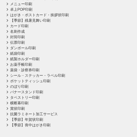
メニュー印刷
卓上POP印刷
はがき・ポストカード・挨拶状印刷
【季節】残暑見舞い印刷
カード印刷
名刺作成
封筒印刷
伝票印刷
ダンボール印刷
紙袋印刷
紙製ホルダー印刷
お薬手帳印刷
薬袋・診察券印刷
シール・ステッカー・ラベル印刷
ポケットティッシュ印刷
のぼり印刷
バナースタンド印刷
タペストリー印刷
横断幕印刷
賞状印刷
抗菌ラミネート加工サービス
【季節】年賀状印刷
【季節】喪中はがき印刷