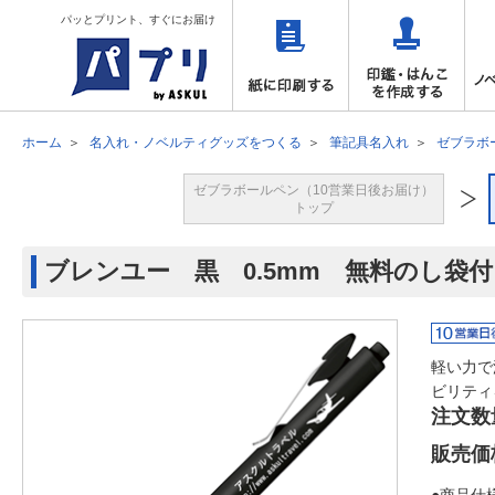
パッとプリント、すぐにお届け
ホーム
名入れ・ノベルティグッズをつくる
筆記具名入れ
ゼブラボ
ゼブラボールペン（10営業日後お届け）
トップ
ブレンユー 黒 0.5mm 無料のし袋
軽い力で
ビリティ
注文数
販売価