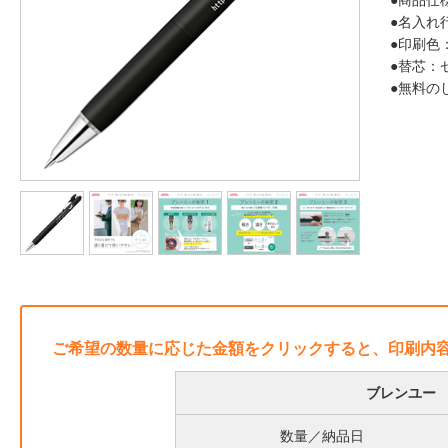
●商品仕
●名入れ
●印刷色
●替芯：
●無料の
ご希望の数量に応じた金額をクリックすると、印刷内
ブレンユー 
数量／納品日