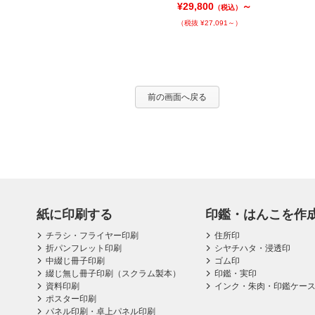
¥31,780
～
¥29,800
～
（税込）
（税込）
（税抜 ¥28,891～）
（税抜 ¥27,091～）
前の画面へ戻る
紙に印刷する
印鑑・はんこを作
チラシ・フライヤー印刷
住所印
折パンフレット印刷
シヤチハタ・浸透印
中綴じ冊子印刷
ゴム印
綴じ無し冊子印刷（スクラム製本）
印鑑・実印
資料印刷
インク・朱肉・印鑑ケー
ポスター印刷
パネル印刷・卓上パネル印刷