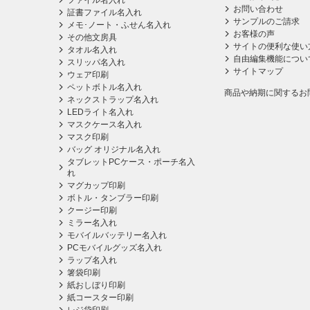
ファイル名入れ
お問い合わせ
証書ファイル名入れ
サンプルのご請求
メモ･ノート・ふせん名入れ
お客様の声
その他文房具
サイトの便利な使い
タオル名入れ
自由編集機能につい
スリッパ名入れ
サイトマップ
ウェア印刷
ペットボトル名入れ
商品や納期に関するお
ネックストラップ名入れ
LEDライト名入れ
マスクケース名入れ
マスク印刷
バッグ オリジナル名入れ
タブレットPCケース・ポーチ名入
れ
マグカップ印刷
ボトル・タンブラー印刷
クージー印刷
ミラー名入れ
モバイルバッテリー名入れ
PCモバイルグッズ名入れ
ラップ名入れ
箸袋印刷
紙おしぼり印刷
紙コースター印刷