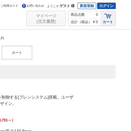
ゲスト 様
新規登録
ログイン
ご利用ガイド
お問い合わせ
ようこそ
商品点数
0
マイページ
(注文履歴)
合計（税込）
¥ 0
カート
入れ
カート
”を制御する[ブレンシステム]搭載。ユーザ
デザイン。
9,791
～）