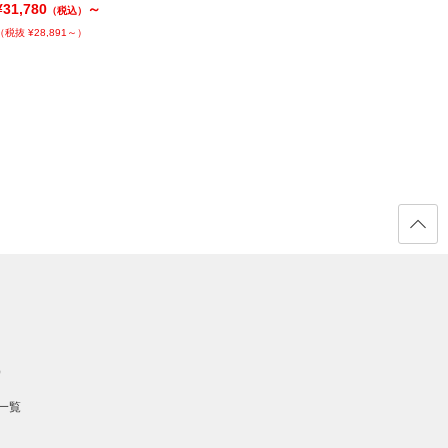
¥31,780
～
¥29,800
～
¥32,7
（税込）
（税込）
（税抜 ¥28,891～）
（税抜 ¥27,091～）
（税抜 ¥
ページ
の先頭
へ戻る
）
一覧