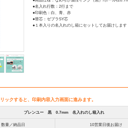
●商品仕様：なめらか油性インク（黒）/ボール径0.7mm
●名入れ行数：2行まで
●印刷色：白、青、赤
●替芯：ゼブラSY芯
●１本入りの名入れのし箱にセットしてお届けしま
リックすると、印刷内容入力画面に進みます。
ブレンユー 黒 0.7mm 名入れのし箱入れ
数量／納品日
10営業日後お届け