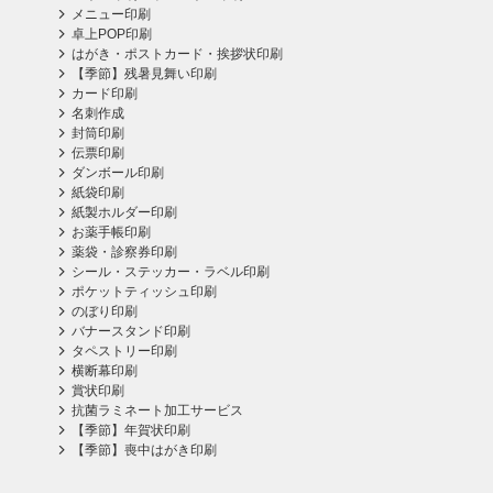
メニュー印刷
卓上POP印刷
はがき・ポストカード・挨拶状印刷
【季節】残暑見舞い印刷
カード印刷
名刺作成
封筒印刷
伝票印刷
ダンボール印刷
紙袋印刷
紙製ホルダー印刷
お薬手帳印刷
薬袋・診察券印刷
シール・ステッカー・ラベル印刷
ポケットティッシュ印刷
のぼり印刷
バナースタンド印刷
タペストリー印刷
横断幕印刷
賞状印刷
抗菌ラミネート加工サービス
【季節】年賀状印刷
【季節】喪中はがき印刷