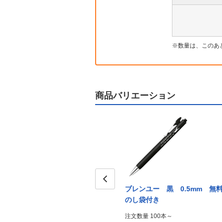
数量は、このあ
商品バリエーション
 名入
ブレンユー 白 0.7mm PP
ブレンユー 黒 0.5mm 無
Prev
袋入れ
のし袋付き
注文数量 100本～
注文数量 100本～