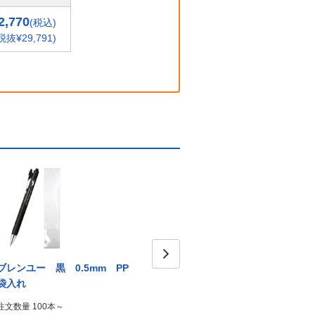
2,770
(税込)
税抜¥29,791)
ブレンユー 黒 0.5mm PP
ブレンユー パープル
ブレ
Next
袋入れ
0.5mm 無料のし袋付き
0.5
注文数量 100本～
注文数量 100本～
注文数量