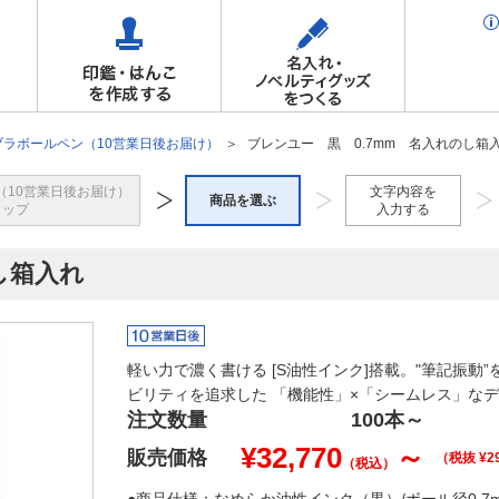
ブラボールペン（10営業日後お届け）
ブレンユー 黒 0.7mm 名入れのし箱
（10営業日後お届け）
文字内容を
商品を選ぶ
トップ
入力する
し箱入れ
軽い力で濃く書ける [S油性インク]搭載。"筆記振動
ビリティを追求した 「機能性」×「シームレス」な
注文数量
100本
～
¥
32,770
～
販売価格
（税抜 ¥
2
（税込）