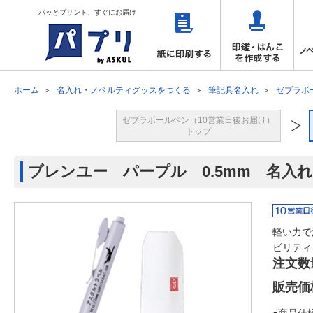
パッとプリント、すぐにお届け
ホーム
名入れ・ノベルティグッズをつくる
筆記具名入れ
ゼブラボ
ゼブラボールペン（10営業日後お届け）
トップ
ブレンユー パープル 0.5mm 名入
軽い力で
ビリティ
注文数
販売価