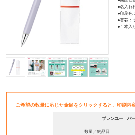
●商品仕
●名入れ
●印刷色
●替芯：
●１本入
ご希望の数量に応じた金額をクリックすると、印刷内
ブレンユー パー
数量／納品日