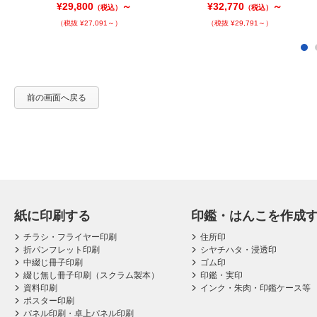
¥29,800
～
¥32,770
～
（税込）
（税込）
（税抜 ¥27,091～）
（税抜 ¥29,791～）
前の画面へ戻る
紙に印刷する
印鑑・はんこを作成
チラシ・フライヤー印刷
住所印
折パンフレット印刷
シヤチハタ・浸透印
中綴じ冊子印刷
ゴム印
綴じ無し冊子印刷（スクラム製本）
印鑑・実印
資料印刷
インク・朱肉・印鑑ケース等
ポスター印刷
パネル印刷・卓上パネル印刷