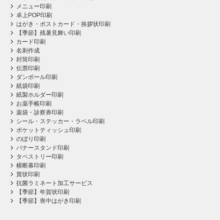
メニュー印刷
卓上POP印刷
はがき・ポストカード・挨拶状印刷
【季節】残暑見舞い印刷
カード印刷
名刺作成
封筒印刷
伝票印刷
ダンボール印刷
紙袋印刷
紙製ホルダー印刷
お薬手帳印刷
薬袋・診察券印刷
シール・ステッカー・ラベル印刷
ポケットティッシュ印刷
のぼり印刷
バナースタンド印刷
タペストリー印刷
横断幕印刷
賞状印刷
抗菌ラミネート加工サービス
【季節】年賀状印刷
【季節】喪中はがき印刷